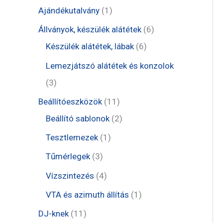
t
1
Ajándékutalvány
1
e
t
6
Állványok, készülék alátétek
6
r
e
6
t
Készülék alátétek, lábak
6
m
r
t
e
Lemezjátszó alátétek és konzolok
é
m
e
r
3
3
k
é
r
m
t
1
Beállítóeszközök
11
k
m
é
e
1
2
Beállító sablonok
2
é
k
r
t
t
1
Tesztlemezek
1
k
m
e
e
t
3
Tűmérlegek
3
é
r
r
e
t
4
Vízszintezés
4
k
m
m
r
e
t
1
VTA és azimuth állítás
1
é
é
m
r
e
t
1
DJ-knek
11
k
k
é