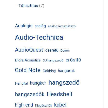
k
m
m
r
t
t
7
Tűtisztítás
7
é
é
m
e
e
t
k
k
é
r
r
e
Analogis
analóg
analóg lemezjátszó
k
m
m
r
Audio-Technica
é
é
m
k
k
é
AudioQuest
cseretű
Denon
k
erősítő
Diora Acoustics
DJ hangszedő
Gold Note
hangarok
Goldring
hangszedő
hangkar
Hangfal
Headshell
hangszedők
kábel
high-end
Kiegészítők