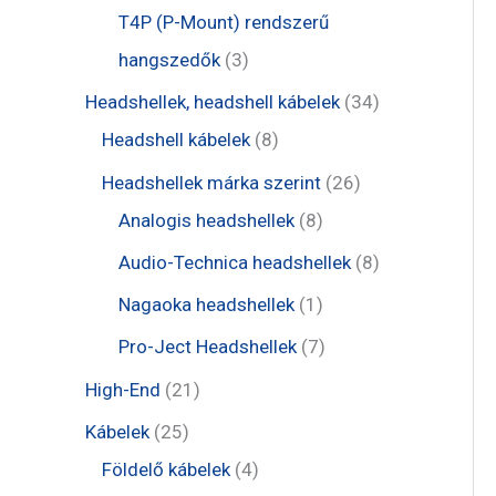
é
r
r
t
t
T4P (P-Mount) rendszerű
k
m
m
e
e
3
hangszedők
3
é
é
r
r
t
3
Headshellek, headshell kábelek
34
k
k
m
m
e
8
4
Headshell kábelek
8
é
é
r
t
t
2
Headshellek márka szerint
26
k
k
m
e
e
8
6
Analogis headshellek
8
é
r
r
t
t
8
Audio-Technica headshellek
8
k
m
m
e
e
t
1
Nagaoka headshellek
1
é
é
r
r
e
t
7
Pro-Ject Headshellek
7
k
k
m
m
r
e
t
2
High-End
21
é
é
m
r
e
1
2
Kábelek
25
k
k
é
m
r
t
5
4
Földelő kábelek
4
k
é