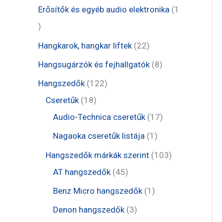
m
r
e
1
Erősítők és egyéb audio elektronika
1
k
é
m
r
t
1
k
é
m
e
t
2
Hangkarok, hangkar liftek
22
k
é
r
e
2
8
Hangsugárzók és fejhallgatók
8
k
m
r
t
t
1
Hangszedők
122
é
m
e
e
1
2
Cseretűk
18
k
é
r
r
8
2
1
Audio-Technica cseretűk
17
k
m
m
t
t
7
1
Nagaoka cseretűk listája
1
é
é
e
e
t
t
1
Hangszedők márkák szerint
103
k
k
r
r
e
e
4
0
AT hangszedők
45
m
m
r
r
5
3
1
Benz Micro hangszedők
1
é
é
m
m
t
t
t
3
Denon hangszedők
3
k
k
é
é
e
e