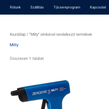
k
Rólunk
Szállítás
Tűcsereprogram
Kapcsolat
Kezdőlap
/ “Milty” címkével rendelkező termékek
Milty
Összesen 1 találat