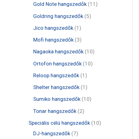
e
t
1
Gold Note hangszedők
11
k
k
r
r
r
e
1
5
Goldring hangszedők
5
m
m
m
r
t
t
1
Jico hangszedők
1
é
é
é
m
e
e
t
3
Mofi hangszedők
3
k
k
k
é
r
r
e
t
1
Nagaoka hangszedők
10
k
m
m
r
e
0
1
Ortofon hangszedők
10
é
é
m
r
t
0
1
Reloop hangszedők
1
k
k
é
m
e
t
t
1
Shelter hangszedők
1
k
é
r
e
e
t
1
Sumiko hangszedők
10
k
m
r
r
e
0
2
Tonar hangszedők
2
é
m
m
r
t
t
1
Speciális célú hangszedők
10
k
é
é
m
e
e
7
0
DJ-hangszedők
7
k
k