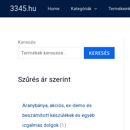
Skip
3345.hu
Home
Kategóriák
Termékein
to
content
Keresés
KERESÉS
Szűrés ár szerint
Aranybánya, akciós, ex-demo és
beszámított készülékek és egyéb
1
izgalmas dolgok
1