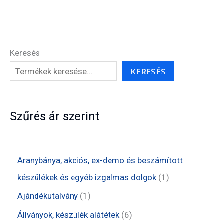
Keresés
KERESÉS
Szűrés ár szerint
Aranybánya, akciós, ex-demo és beszámított
1
készülékek és egyéb izgalmas dolgok
1
t
1
Ajándékutalvány
1
e
t
6
Állványok, készülék alátétek
6