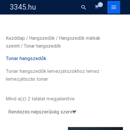
Skip
3345.hu
Search
to
content
Kezdőlap
/
Hangszedők
/
Hangszedők márkák
szerint
/ Tonar hangszedők
Tonar hangszedők
Tonar hangszedők lemezjátszókhoz lemez
lemezjátszás tonar
Sorted
Mind a(z) 2 találat megjelenítve
by
popularity