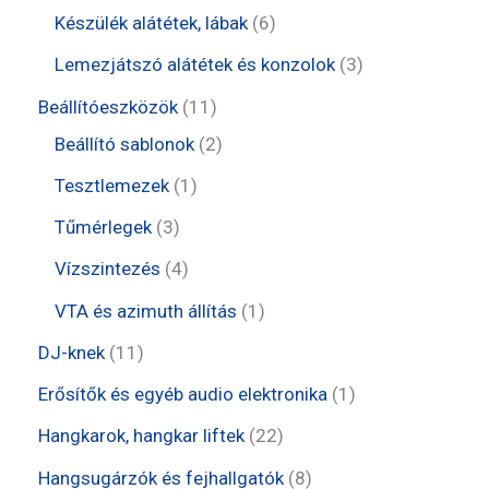
r
e
6
t
Készülék alátétek, lábak
6
m
r
t
e
3
Lemezjátszó alátétek és konzolok
3
é
m
e
r
t
1
Beállítóeszközök
11
k
é
r
m
e
1
2
Beállító sablonok
2
k
m
é
r
t
t
1
Tesztlemezek
1
é
k
m
e
e
t
3
Tűmérlegek
3
k
é
r
r
e
t
4
Vízszintezés
4
k
m
m
r
e
t
1
VTA és azimuth állítás
1
é
é
m
r
e
t
1
DJ-knek
11
k
k
é
m
r
e
1
1
Erősítők és egyéb audio elektronika
1
k
é
m
r
t
t
2
Hangkarok, hangkar liftek
22
k
é
m
e
e
2
8
Hangsugárzók és fejhallgatók
8