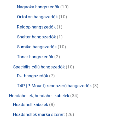
é
r
r
e
t
1
Nagaoka hangszedők
10
k
m
m
r
e
0
1
Ortofon hangszedők
10
é
é
m
r
t
0
1
Reloop hangszedők
1
k
k
é
m
e
t
t
1
Shelter hangszedők
1
k
é
r
e
e
t
1
Sumiko hangszedők
10
k
m
r
r
e
0
2
Tonar hangszedők
2
é
m
m
r
t
t
1
Speciális célú hangszedők
10
k
é
é
m
e
e
7
0
DJ-hangszedők
7
k
k
é
r
r
t
t
3
T4P (P-Mount) rendszerű hangszedők
3
k
m
m
e
e
t
3
Headshellek, headshell kábelek
34
é
é
r
r
e
8
4
Headshell kábelek
8
k
k
m
m
r
t
t
2
Headshellek márka szerint
26