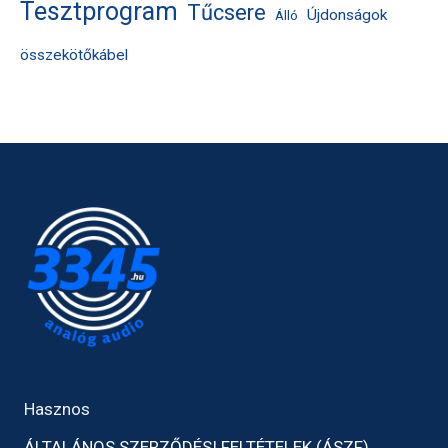
Tesztprogram
Tűcsere
Újdonságok
Álló
összekötőkábel
Hasznos
ÁLTALÁNOS SZERZŐDÉSI FELTÉTELEK (ÁSZF)