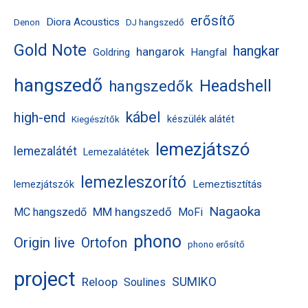
k
k
é
erősítő
Diora Acoustics
Denon
DJ hangszedő
k
Gold Note
hangkar
hangarok
Hangfal
Goldring
hangszedő
Headshell
hangszedők
kábel
high-end
készülék alátét
Kiegészítők
lemezjátszó
lemezalátét
Lemezalátétek
lemezleszorító
Lemeztisztítás
lemezjátszók
Nagaoka
MM hangszedő
MC hangszedő
MoFi
phono
Origin live
Ortofon
phono erősítő
project
Reloop
SUMIKO
Soulines