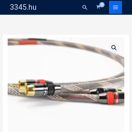
Skip
3345.hu
Search
to
content