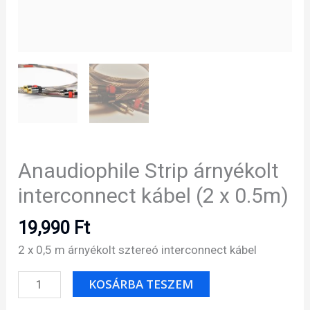
Anaudiophile Strip árnyékolt
interconnect kábel (2 x 0.5m)
19,990
Ft
2 x 0,5 m árnyékolt sztereó interconnect kábel
Anaudiophile
KOSÁRBA TESZEM
Strip