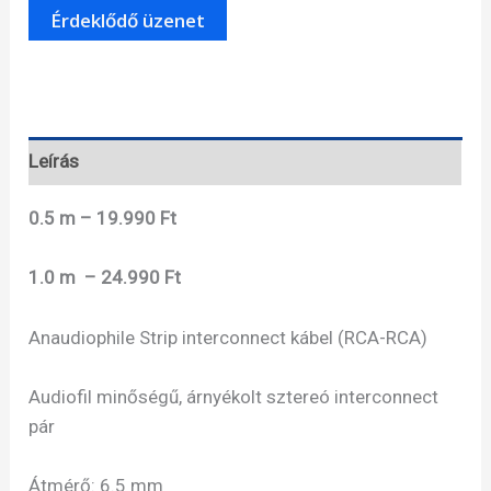
árnyékolt
interconnect
kábel
(2
x
0.5m)
Leírás
mennyiség
0.5 m – 19.990 Ft
1.0 m – 24.990 Ft
Anaudiophile Strip interconnect kábel (RCA-RCA)
Audiofil minőségű, árnyékolt sztereó interconnect
pár
Átmérő: 6.5 mm