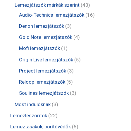
m
e
t
t
4
Lemezjátszók márkák szerint
40
é
é
r
e
e
0
1
Audio-Technica lemezjátszók
16
k
k
m
r
r
t
6
3
Denon lemezjátszók
3
é
m
m
e
t
t
4
Gold Note lemezjátszók
4
k
é
é
r
e
e
t
1
Mofi lemezjátszók
1
k
k
m
r
r
e
t
5
Origin Live lemezjátszók
5
é
m
m
r
e
t
3
Project lemezjátszók
3
k
é
é
m
r
e
t
5
Reloop lemezjátszók
5
k
k
é
m
r
e
t
3
Soulines lemezjátszók
3
k
é
m
r
e
t
3
Most indulóknak
3
k
é
m
r
e
t
2
Lemezleszorítók
22
k
é
m
r
e
2
5
Lemeztasakok, borítóvédők
5
k