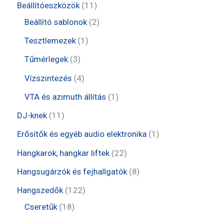
e
r
t
1
Beállítóeszközök
11
k
é
r
m
e
1
2
Beállító sablonok
2
k
m
é
r
t
t
1
Tesztlemezek
1
é
k
m
e
e
t
3
Tűmérlegek
3
k
é
r
r
e
t
4
Vízszintezés
4
k
m
m
r
e
t
1
VTA és azimuth állítás
1
é
é
m
r
e
t
1
DJ-knek
11
k
k
é
m
r
e
1
1
Erősítők és egyéb audio elektronika
1
k
é
m
r
t
t
2
Hangkarok, hangkar liftek
22
k
é
m
e
e
2
8
Hangsugárzók és fejhallgatók
8
k
é
r
r
t
t
1
Hangszedők
122
k
m
m
e
e
1
2
Cseretűk
18
é
é
r