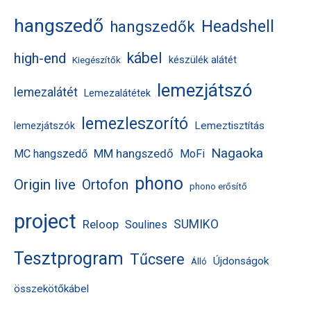
hangszedő
Headshell
hangszedők
kábel
high-end
készülék alátét
Kiegészítők
lemezjátszó
lemezalátét
Lemezalátétek
lemezleszorító
Lemeztisztítás
lemezjátszók
Nagaoka
MM hangszedő
MC hangszedő
MoFi
phono
Origin live
Ortofon
phono erősítő
project
Reloop
SUMIKO
Soulines
Tesztprogram
Tűcsere
Újdonságok
Álló
összekötőkábel