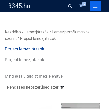
Skip
3345.hu
Search
to
content
Kezdőlap
/
Lemezjátszók
/
Lemezjátszók márkák
szerint
/ Project lemezjátszók
Project lemezjátszók
Project lemezjátszók
Sorted
Mind a(z) 3 találat megjelenítve
by
popularity