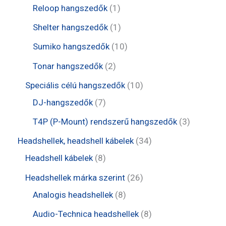
r
t
0
1
Reloop hangszedők
1
k
k
é
m
e
t
t
1
Shelter hangszedők
1
k
é
r
e
e
t
1
Sumiko hangszedők
10
k
m
r
r
e
0
2
Tonar hangszedők
2
é
m
m
r
t
t
1
Speciális célú hangszedők
10
k
é
é
m
e
e
7
0
DJ-hangszedők
7
k
k
é
r
r
t
t
3
T4P (P-Mount) rendszerű hangszedők
3
k
m
m
e
e
t
3
Headshellek, headshell kábelek
34
é
é
r
r
e
8
4
Headshell kábelek
8
k
k
m
m
r
t
t
2
Headshellek márka szerint
26
é
é
m
e
e
8
6
Analogis headshellek
8
k
k
é
r
r
t
t
8
Audio-Technica headshellek
8
k