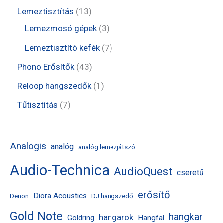
é
m
r
t
t
1
Lemeztisztítás
13
k
é
m
e
e
3
3
Lemezmosó gépek
3
k
é
r
r
t
t
7
Lemeztisztító kefék
7
k
m
m
e
e
t
4
Phono Erősítők
43
é
é
r
r
e
3
1
Reloop hangszedők
1
k
k
m
m
r
t
t
7
Tűtisztítás
7
é
é
m
e
e
t
k
k
é
r
r
e
Analogis
analóg
analóg lemezjátszó
k
m
m
r
Audio-Technica
é
AudioQuest
é
m
cseretű
k
k
é
erősítő
Diora Acoustics
Denon
DJ hangszedő
k
Gold Note
hangkar
hangarok
Hangfal
Goldring