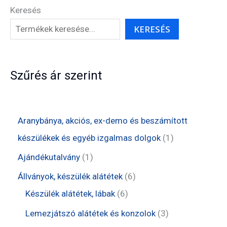
Keresés
KERESÉS
Szűrés ár szerint
Aranybánya, akciós, ex-demo és beszámított
1
készülékek és egyéb izgalmas dolgok
1
t
1
Ajándékutalvány
1
e
t
6
Állványok, készülék alátétek
6
r
e
6
t
Készülék alátétek, lábak
6
m
r
t
e
3
Lemezjátszó alátétek és konzolok
3
é
m