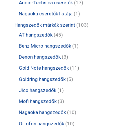
r
8
2
1
Audio-Technica cseretűk
17
k
k
m
m
t
t
7
1
Nagaoka cseretűk listája
1
é
é
e
e
t
t
1
Hangszedők márkák szerint
103
k
k
r
r
e
e
4
0
AT hangszedők
45
m
m
r
r
5
3
1
Benz Micro hangszedők
1
é
é
m
m
t
t
t
3
Denon hangszedők
3
k
k
é
é
e
e
e
t
1
Gold Note hangszedők
11
k
k
r
r
r
e
1
5
Goldring hangszedők
5
m
m
m
r
t
t
1
Jico hangszedők
1
é
é
é
m
e
e
t
3
Mofi hangszedők
3
k
k
k
é
r
r
e
t
1
Nagaoka hangszedők
10
k
m
m
r
e
0
1
Ortofon hangszedők
10
é
é
m