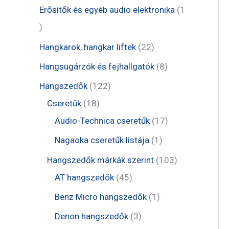
m
r
e
1
Erősítők és egyéb audio elektronika
1
k
é
m
r
t
1
k
é
m
e
t
2
Hangkarok, hangkar liftek
22
k
é
r
e
2
8
Hangsugárzók és fejhallgatók
8
k
m
r
t
t
1
Hangszedők
122
é
m
e
e
1
2
Cseretűk
18
k
é
r
r
8
2
1
Audio-Technica cseretűk
17
k
m
m
t
t
7
1
Nagaoka cseretűk listája
1
é
é
e
e
t
t
1
Hangszedők márkák szerint
103
k
k
r
r
e
e
4
0
AT hangszedők
45
m
m
r
r
5
3
1
Benz Micro hangszedők
1
é
é
m
m
t
t
t
3
Denon hangszedők
3
k
k
é
é
e
e