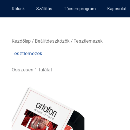
k
Rólunk
Szállítás
Tűcsereprogram
Kapcsolat
Kezdőlap
/
Beállítóeszközök
/ Tesztlemezek
Tesztlemezek
Összesen 1 találat