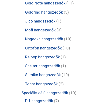
e
t
1
Gold Note hangszedők
11
k
k
r
r
r
e
1
5
Goldring hangszedők
5
m
m
m
r
t
t
1
Jico hangszedők
1
é
é
é
m
e
e
t
3
Mofi hangszedők
3
k
k
k
é
r
r
e
t
1
Nagaoka hangszedők
10
k
m
m
r
e
0
1
Ortofon hangszedők
10
é
é
m
r
t
0
1
Reloop hangszedők
1
k
k
é
m
e
t
t
1
Shelter hangszedők
1
k
é
r
e
e
t
1
Sumiko hangszedők
10
k
m
r
r
e
0
2
Tonar hangszedők
2
é
m
m
r
t
t
1
Speciális célú hangszedők
10
k
é
é
m
e
e
7
0
DJ-hangszedők
7
k
k