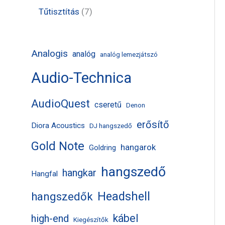
k
m
m
r
t
t
7
Tűtisztítás
7
é
é
m
e
e
t
k
k
é
r
r
e
Analogis
analóg
analóg lemezjátszó
k
m
m
r
Audio-Technica
é
é
m
k
k
é
AudioQuest
cseretű
Denon
k
erősítő
Diora Acoustics
DJ hangszedő
Gold Note
hangarok
Goldring
hangszedő
hangkar
Hangfal
Headshell
hangszedők
kábel
high-end
Kiegészítők