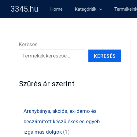
Skip
3345.hu
Home
Kategóriák
Termékein
to
content
Keresés
KERESÉS
Szűrés ár szerint
Aranybánya, akciós, ex-demo és
beszámított készülékek és egyéb
1
izgalmas dolgok
1