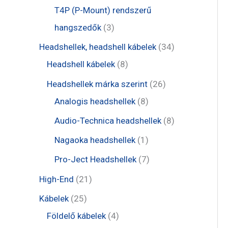
é
r
r
t
t
T4P (P-Mount) rendszerű
k
m
m
e
e
3
hangszedők
3
é
é
r
r
t
3
Headshellek, headshell kábelek
34
k
k
m
m
e
8
4
Headshell kábelek
8
é
é
r
t
t
2
Headshellek márka szerint
26
k
k
m
e
e
8
6
Analogis headshellek
8
é
r
r
t
t
8
Audio-Technica headshellek
8
k
m
m
e
e
t
1
Nagaoka headshellek
1
é
é
r
r
e
t
7
Pro-Ject Headshellek
7
k
k
m
m
r
e
t
2
High-End
21
é
é
m
r
e
1
2
Kábelek
25
k
k
é
m
r
t
5
4
Földelő kábelek
4
k
é