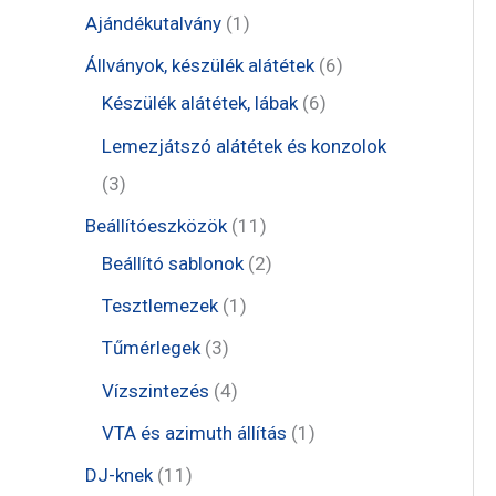
t
1
Ajándékutalvány
1
e
t
6
Állványok, készülék alátétek
6
r
e
6
t
Készülék alátétek, lábak
6
m
r
t
e
Lemezjátszó alátétek és konzolok
é
m
e
r
3
3
k
é
r
m
t
1
Beállítóeszközök
11
k
m
é
e
1
2
Beállító sablonok
2
é
k
r
t
t
1
Tesztlemezek
1
k
m
e
e
t
3
Tűmérlegek
3
é
r
r
e
t
4
Vízszintezés
4
k
m
m
r
e
t
1
VTA és azimuth állítás
1
é
é
m
r
e
t
1
DJ-knek
11
k
k
é