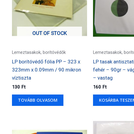
OUT OF STOCK
Lemeztasakok, borítóvédők
Lemeztasakok, borít
LP borítóvédő fólia PP – 323 x
LP tasak antisztat
323mm x 0.09mm / 90 mikron
fehér – 90gr – vá
víztiszta
– vastag
130
Ft
160
Ft
TOVÁBB OLVASOM
KOSÁRBA TESZE