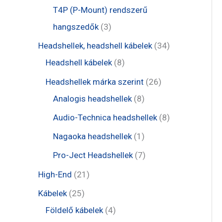
é
r
r
t
t
T4P (P-Mount) rendszerű
k
m
m
e
e
3
hangszedők
3
é
é
r
r
t
3
Headshellek, headshell kábelek
34
k
k
m
m
e
8
4
Headshell kábelek
8
é
é
r
t
t
2
Headshellek márka szerint
26
k
k
m
e
e
8
6
Analogis headshellek
8
é
r
r
t
t
8
Audio-Technica headshellek
8
k
m
m
e
e
t
1
Nagaoka headshellek
1
é
é
r
r
e
t
7
Pro-Ject Headshellek
7
k
k
m
m
r
e
t
2
High-End
21
é
é
m
r
e
1
2
Kábelek
25
k
k
é
m
r
t
5
4
Földelő kábelek
4
k
é