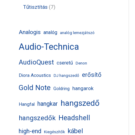
k
m
m
r
t
t
7
Tűtisztítás
7
é
é
m
e
e
t
k
k
é
r
r
e
Analogis
analóg
analóg lemezjátszó
k
m
m
r
Audio-Technica
é
é
m
k
k
é
AudioQuest
cseretű
Denon
k
erősítő
Diora Acoustics
DJ hangszedő
Gold Note
hangarok
Goldring
hangszedő
hangkar
Hangfal
Headshell
hangszedők
kábel
high-end
Kiegészítők