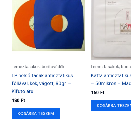
Lemeztasakok, borítóvédők
Lemeztasakok, borít
LP belső tasak antisztatikus
Katta antisztatiku
fóliával, kék, vágott, 80gr. –
– 50mikron – Mad
Kifutó áru
150
Ft
180
Ft
KOSÁRBA TESZE
KOSÁRBA TESZEM