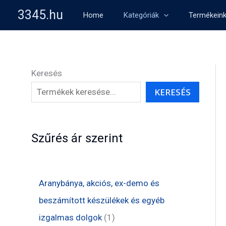
Skip
3345.hu
Home
Kategóriák
Termékein
to
content
Keresés
KERESÉS
Szűrés ár szerint
Aranybánya, akciós, ex-demo és
beszámított készülékek és egyéb
1
izgalmas dolgok
1