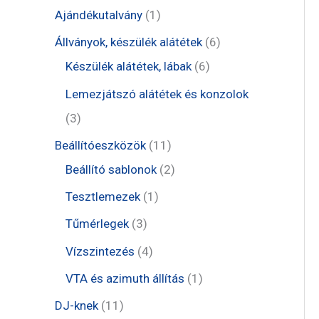
t
1
Ajándékutalvány
1
e
t
6
Állványok, készülék alátétek
6
r
e
6
t
Készülék alátétek, lábak
6
m
r
t
e
Lemezjátszó alátétek és konzolok
é
m
e
r
3
3
k
é
r
m
t
1
Beállítóeszközök
11
k
m
é
e
1
2
Beállító sablonok
2
é
k
r
t
t
1
Tesztlemezek
1
k
m
e
e
t
3
Tűmérlegek
3
é
r
r
e
t
4
Vízszintezés
4
k
m
m
r
e
t
1
VTA és azimuth állítás
1
é
é
m
r
e
t
1
DJ-knek
11
k
k
é