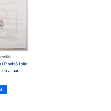
óvédők
s LP belső fólia
e in Japan
M