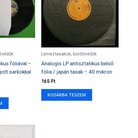
óvédők
Lemeztasakok, borítóvédők
ikus fóliával –
Analogis LP antisztatikus belső
gott sarkokkal
fólia / japán tasak – 40 mikron
165
Ft
KOSÁRBA TESZEM
M