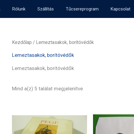
k
Rólunk
Szállítás
Tűcsereprogram
Kapcsolat
Kezdőlap
/ Lemeztasakok, borítóvédők
Lemeztasakok, borítóvédők
Lemeztasakok, borítóvédők
Sorted
Mind a(z) 5 találat megjelenítve
by
popularity