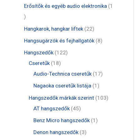
m
r
e
1
Erősítők és egyéb audio elektronika
1
k
é
m
r
t
1
k
é
m
e
t
2
Hangkarok, hangkar liftek
22
k
é
r
e
2
8
Hangsugárzók és fejhallgatók
8
k
m
r
t
t
1
Hangszedők
122
é
m
e
e
1
2
Cseretűk
18
k
é
r
r
8
2
1
Audio-Technica cseretűk
17
k
m
m
t
t
7
1
Nagaoka cseretűk listája
1
é
é
e
e
t
t
1
Hangszedők márkák szerint
103
k
k
r
r
e
e
4
0
AT hangszedők
45
m
m
r
r
5
3
1
Benz Micro hangszedők
1
é
é
m
m
t
t
t
3
Denon hangszedők
3
k
k
é
é
e
e