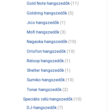
e
t
1
Gold Note hangszedők
11
k
k
r
r
r
e
1
5
Goldring hangszedők
5
m
m
m
r
t
t
1
Jico hangszedők
1
é
é
é
m
e
e
t
3
Mofi hangszedők
3
k
k
k
é
r
r
e
t
1
Nagaoka hangszedők
10
k
m
m
r
e
0
1
Ortofon hangszedők
10
é
é
m
r
t
0
1
Reloop hangszedők
1
k
k
é
m
e
t
t
1
Shelter hangszedők
1
k
é
r
e
e
t
1
Sumiko hangszedők
10
k
m
r
r
e
0
2
Tonar hangszedők
2
é
m
m
r
t
t
1
Speciális célú hangszedők
10
k
é
é
m
e
e
7
0
DJ-hangszedők
7
k
k