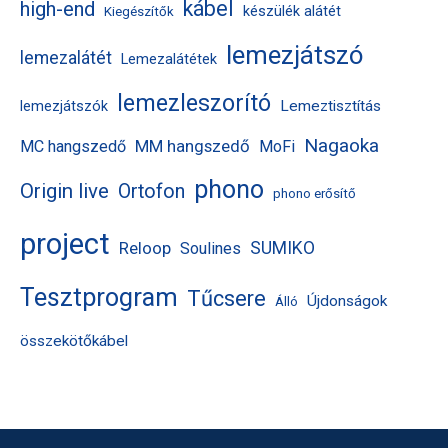
kábel
high-end
készülék alátét
Kiegészítők
lemezjátszó
lemezalátét
Lemezalátétek
lemezleszorító
Lemeztisztítás
lemezjátszók
Nagaoka
MM hangszedő
MC hangszedő
MoFi
phono
Origin live
Ortofon
phono erősítő
project
Reloop
SUMIKO
Soulines
Tesztprogram
Tűcsere
Újdonságok
Álló
összekötőkábel