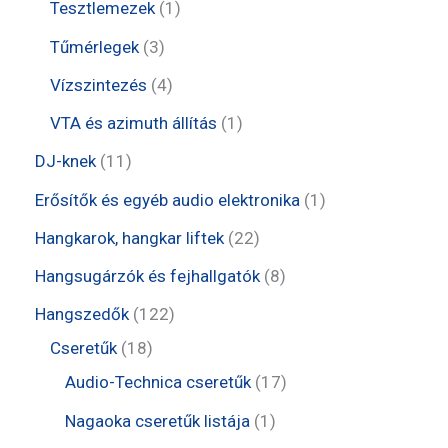
t
t
1
Tesztlemezek
1
é
k
m
e
e
t
3
Tűmérlegek
3
k
é
r
r
e
t
4
Vízszintezés
4
k
m
m
r
e
t
1
VTA és azimuth állítás
1
é
é
m
r
e
t
1
DJ-knek
11
k
k
é
m
r
e
1
1
Erősítők és egyéb audio elektronika
1
k
é
m
r
t
t
2
Hangkarok, hangkar liftek
22
k
é
m
e
e
2
8
Hangsugárzók és fejhallgatók
8
k
é
r
r
t
t
1
Hangszedők
122
k
m
m
e
e
1
2
Cseretűk
18
é
é
r
r
8
2
1
Audio-Technica cseretűk
17
k
k
m
m
t
t
7
1
Nagaoka cseretűk listája
1
é
é