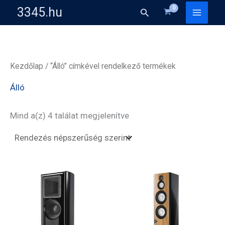
Skip
3345.hu
Search
to
content
Kezdőlap
/ “Álló” címkével rendelkező termékek
Álló
Sorted
Mind a(z) 4 találat megjelenítve
by
popularity