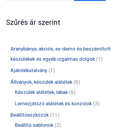
Szűrés ár szerint
Aranybánya, akciós, ex-demo és beszámított
1
készülékek és egyéb izgalmas dolgok
1
t
1
Ajándékutalvány
1
e
t
6
Állványok, készülék alátétek
6
r
e
6
t
Készülék alátétek, lábak
6
m
r
t
e
3
Lemezjátszó alátétek és konzolok
3
é
m
e
r
t
1
Beállítóeszközök
11
k
é
r
m
e
1
2
Beállító sablonok
2
k
m
é
r