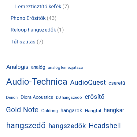
é
r
r
t
t
7
Lemeztisztító kefék
7
k
m
m
e
e
t
4
Phono Erősítők
43
é
é
r
r
e
3
1
Reloop hangszedők
1
k
k
m
m
r
t
t
7
Tűtisztítás
7
é
é
m
e
e
t
k
k
é
r
r
e
Analogis
analóg
analóg lemezjátszó
k
m
m
r
Audio-Technica
é
AudioQuest
é
m
cseretű
k
k
é
erősítő
Diora Acoustics
Denon
DJ hangszedő
k
Gold Note
hangkar
hangarok
Hangfal
Goldring
hangszedő
Headshell
hangszedők