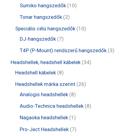
e
e
t
1
Sumiko hangszedők
10
k
m
r
r
e
0
2
Tonar hangszedők
2
é
m
m
r
t
t
1
Speciális célú hangszedők
10
k
é
é
m
e
e
7
0
DJ-hangszedők
7
k
k
é
r
r
t
t
3
T4P (P-Mount) rendszerű hangszedők
3
k
m
m
e
e
t
3
Headshellek, headshell kábelek
34
é
é
r
r
e
8
4
Headshell kábelek
8
k
k
m
m
r
t
t
2
Headshellek márka szerint
26
é
é
m
e
e
8
6
Analogis headshellek
8
k
k
é
r
r
t
t
8
Audio-Technica headshellek
8
k
m
m
e
e
t
1
Nagaoka headshellek
1
é
é
r
r
e
t
7
Pro-Ject Headshellek
7
k
k
m
m