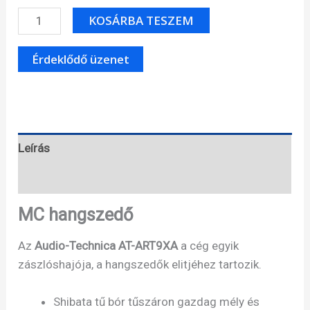
Audio-
KOSÁRBA TESZEM
Technica
AT-
ART9XA
mennyiség
Leírás
Specifikáció
MC hangszedő
Az
Audio-Technica AT-ART9XA
a cég egyik
zászlóshajója, a hangszedők elitjéhez tartozik.
Shibata tű bór tűszáron gazdag mély és