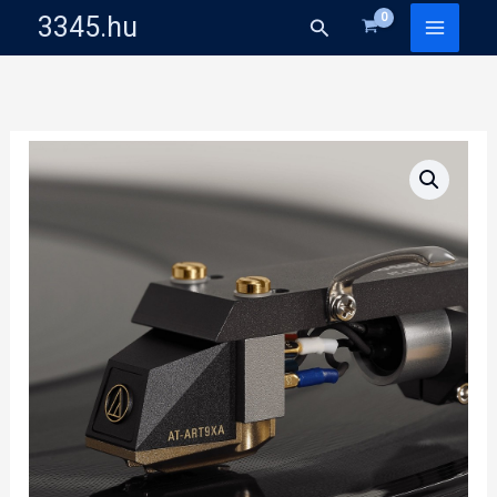
Skip
3345.hu
Search
to
content