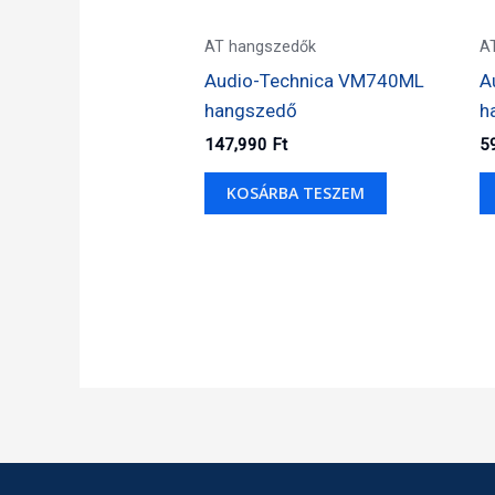
AT hangszedők
A
Audio-Technica VM740ML
A
hangszedő
h
147,990
Ft
5
KOSÁRBA TESZEM