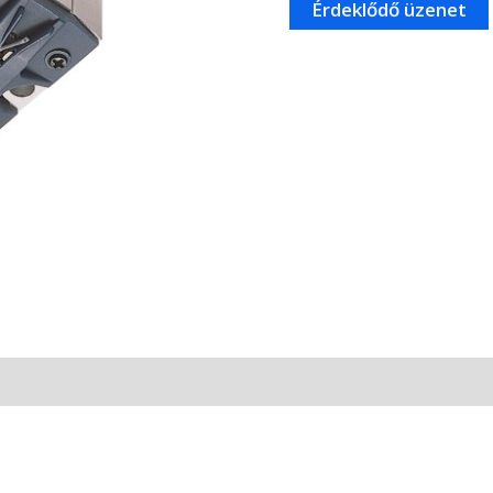
MONO3
SP
hangszedő
mennyiség