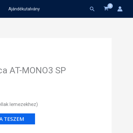
Search
Ajándékutalvány
ica AT-MONO3 SP
llak lemezekhez)
A TESZEM