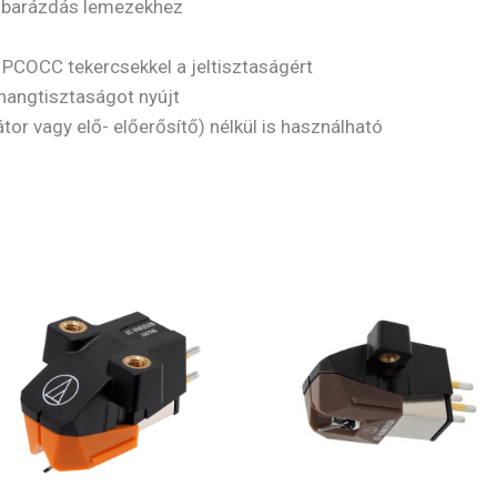
robarázdás lemezekhez
PCOCC tekercsekkel a jeltisztaságért
 hangtisztaságot nyújt
or vagy elő- előerősítő) nélkül is használható