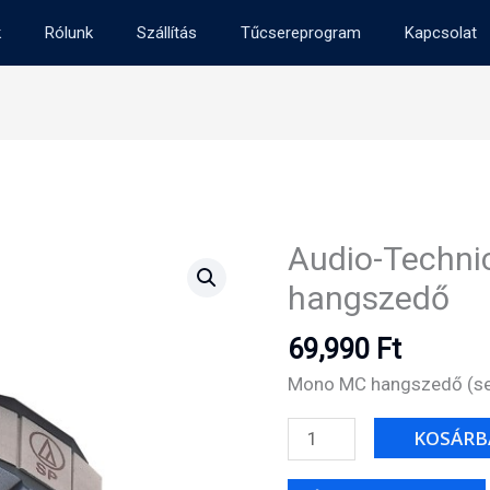
k
Rólunk
Szállítás
Tűcsereprogram
Kapcsolat
Audio-Techn
hangszedő
69,990
Ft
Mono MC hangszedő (se
Audio-
KOSÁRB
Technica
AT-