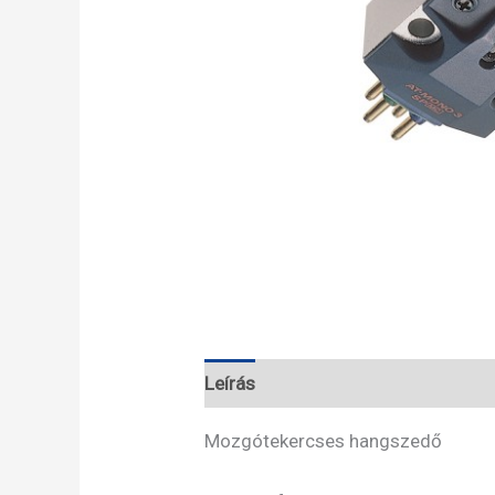
Leírás
Ajánlás tőlünk
Mozgótekercses hangszedő