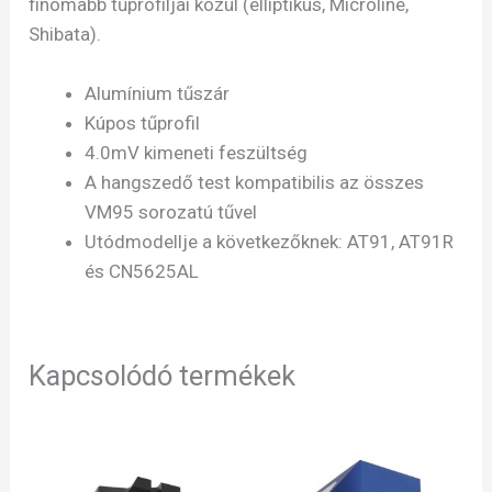
finomabb tűprofiljai közül (elliptikus, Microline,
Shibata).
Alumínium tűszár
Kúpos tűprofil
4.0mV kimeneti feszültség
A hangszedő test kompatibilis az összes
VM95 sorozatú tűvel
Utódmodellje a következőknek: AT91, AT91R
és CN5625AL
Kapcsolódó termékek