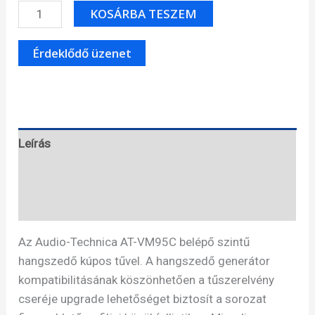
Audio-
KOSÁRBA TESZEM
Technica
AT-
VM95C
hangszedő
mennyiség
Leírás
Specifikáció
Ajánlás tőlünk
Az Audio-Technica AT-VM95C belépő szintű
hangszedő kúpos tűvel. A hangszedő generátor
kompatibilitásának köszönhetően a tűszerelvény
cseréje upgrade lehetőséget biztosít a sorozat