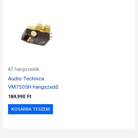
AT hangszedők
Audio-Technica
VM750SH hangszedő
189,990
Ft
KOSÁRBA TESZEM