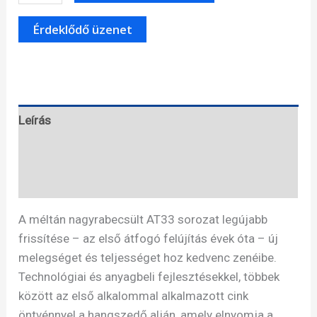
Technica
AT33xMLD
mennyiség
Leírás
Specifikáció
Leírás
A méltán nagyrabecsült AT33 sorozat legújabb
frissítése – az első átfogó felújítás évek óta – új
melegséget és teljességet hoz kedvenc zenéibe.
Technológiai és anyagbeli fejlesztésekkel, többek
között az első alkalommal alkalmazott cink
öntvénnyel a hangszedő alján, amely elnyomja a