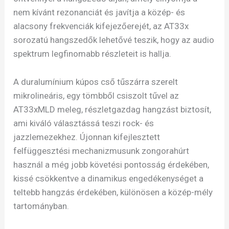
nem kívánt rezonanciát és javítja a közép- és
alacsony frekvenciák kifejezőerejét, az AT33x
sorozatú hangszedők lehetővé teszik, hogy az audio
spektrum legfinomabb részleteit is hallja.
A duralumínium kúpos cső tűszárra szerelt
mikrolineáris, egy tömbből csiszolt tűvel az
AT33xMLD meleg, részletgazdag hangzást biztosít,
ami kiváló választássá teszi rock- és
jazzlemezekhez. Újonnan kifejlesztett
felfüggesztési mechanizmusunk zongorahúrt
használ a még jobb követési pontosság érdekében,
kissé csökkentve a dinamikus engedékenységet a
teltebb hangzás érdekében, különösen a közép-mély
tartományban.