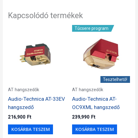
Kapcsolódó termékek
Tűcsere program
Tesztelhető!
AT hangszedők
AT hangszedők
Audio-Technica AT-33EV
Audio-Technica AT-
hangszedő
OC9XML hangszedő
216,900
Ft
239,990
Ft
KOSÁRBA TESZEM
KOSÁRBA TESZEM