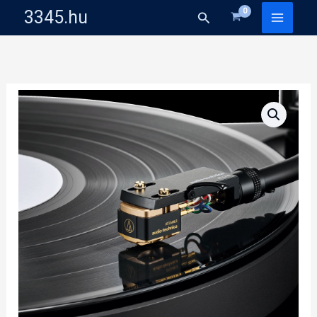
Skip
3345.hu
Search
to
content