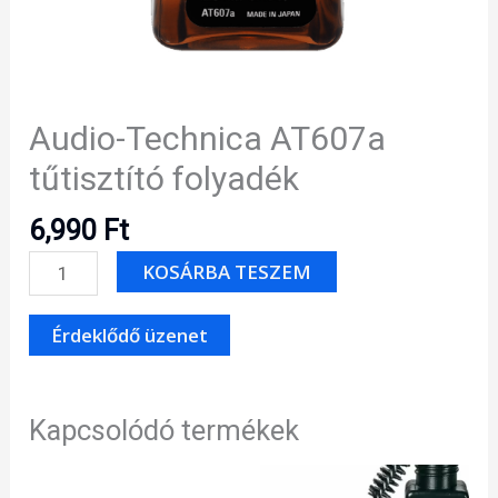
Audio-Technica AT607a
tűtisztító folyadék
6,990
Ft
Audio-
KOSÁRBA TESZEM
Technica
AT607a
tűtisztító
folyadék
mennyiség
Kapcsolódó termékek