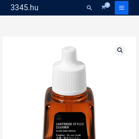
Skip
3345.hu
Search
to
content