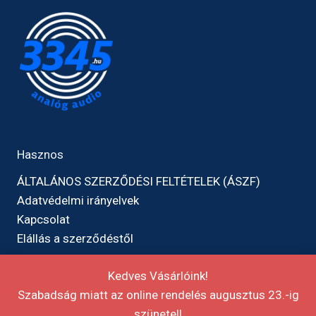
Hasznos
ÁLTALÁNOS SZERZŐDÉSI FELTÉTELEK (ÁSZF)
Adatvédelmi irányelvek
Kapcsolat
Elállás a szerződéstől
Kedves Vásárlóink!
Szabadság miatt az online rendelés augusztus 23.-ig
szünetel!