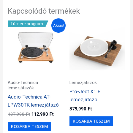
Kapcsolódó termékek
Tűcsere program
Akció!
Audio-Technica
Lemezjátszók
lemezjátszók
Pro-Ject X1 B
Audio-Technica AT-
lemezjátszó
LPW30TK lemezjátszó
379,990
Ft
Original
Current
137,990
Ft
112,990
Ft
price
price
KOSÁRBA TESZEM
was:
is:
KOSÁRBA TESZEM
137,990 Ft.
112,990 Ft.