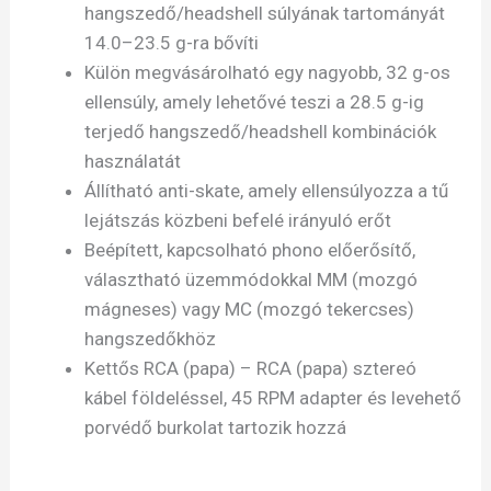
hangszedő/headshell súlyának tartományát
14.0–23.5 g-ra bővíti
Külön megvásárolható egy nagyobb, 32 g-os
ellensúly, amely lehetővé teszi a 28.5 g-ig
terjedő hangszedő/headshell kombinációk
használatát
Állítható anti-skate, amely ellensúlyozza a tű
lejátszás közbeni befelé irányuló erőt
Beépített, kapcsolható phono előerősítő,
választható üzemmódokkal MM (mozgó
mágneses) vagy MC (mozgó tekercses)
hangszedőkhöz
Kettős RCA (papa) – RCA (papa) sztereó
kábel földeléssel, 45 RPM adapter és levehető
porvédő burkolat tartozik hozzá