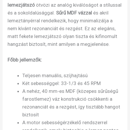
lemezjátszó
ötvözi az analóg kiválóságot a stílussal
és a sokoldalúsággal.
Sűrű MDF vázzal
és akril
lemeztányérral rendelkezik, hogy minimalizálja a
nem kívánt rezonanciát és rezgést. Ez az elegáns,
matt fekete lemezjátszó olyan tiszta és kifinomult
hangzást biztosít, mint amilyen a megjelenése.
Főbb jellemzők:
Teljesen manuális, szíjhajtású
Két sebességgel: 33-1/3 és 45 RPM
A nehéz, 40 mm-es MDF (közepes sűrűségű
farostlemez) váz konstrukció csökkenti a
rezonanciát és a rezgést, így tisztább hangot
biztosít
A motor sebességérzékelő rendszerrel