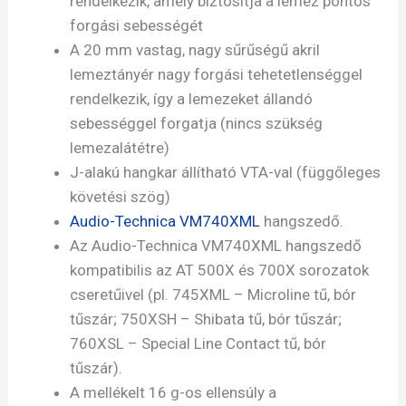
rendelkezik, amely biztosítja a lemez pontos
forgási sebességét
A 20 mm vastag, nagy sűrűségű akril
lemeztányér nagy forgási tehetetlenséggel
rendelkezik, így a lemezeket állandó
sebességgel forgatja (nincs szükség
lemezalátétre)
J-alakú hangkar állítható VTA-val (függőleges
követési szög)
Audio-Technica VM740XML
hangszedő.
Az Audio-Technica VM740XML hangszedő
kompatibilis az AT 500X és 700X sorozatok
cseretűivel (pl. 745XML – Microline tű, bór
tűszár; 750XSH – Shibata tű, bór tűszár;
760XSL – Special Line Contact tű, bór
tűszár).
A mellékelt 16 g-os ellensúly a