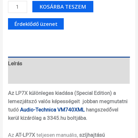
Audio-
KOSÁRBA TESZEM
Technica
LP7X
SE
740X
mennyiség
Leírás
Specifikáció
Az LP7X különleges kiadása (Special Edition) a
lemezjátszó valós képességeit jobban megmutatni
tudó
Audio-Technica VM740XML
hangszedővel
kerül kizárólag a 3345.hu boltjába.
Az
AT-LP7X
teljesen manuális,
szíjhajtású