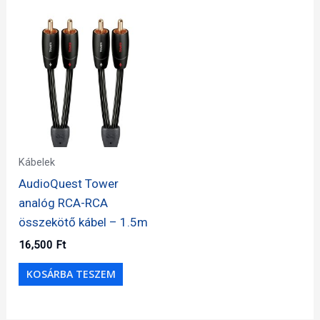
Kábelek
AudioQuest Tower
analóg RCA-RCA
összekötő kábel – 1.5m
16,500
Ft
KOSÁRBA TESZEM