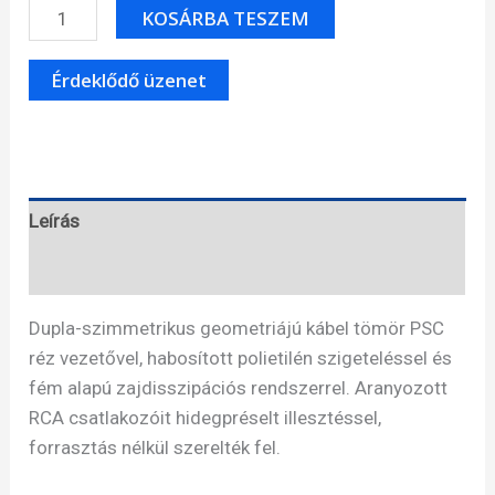
AudioQuest
KOSÁRBA TESZEM
Golden
Gate
analóg
RCA-
RCA
összekötő
kábel
Leírás
-
Specifikáció
0.6m
mennyiség
Dupla-szimmetrikus geometriájú kábel tömör PSC
réz vezetővel, habosított polietilén szigeteléssel és
fém alapú zajdisszipációs rendszerrel. Aranyozott
RCA csatlakozóit hidegpréselt illesztéssel,
forrasztás nélkül szerelték fel.