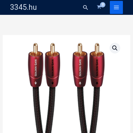
Skip
3345.hu
Search
to
content