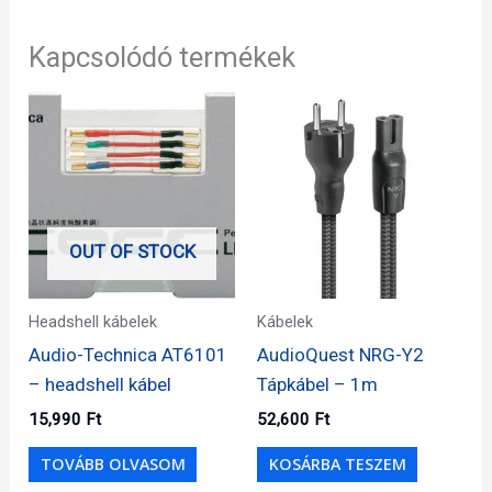
Kapcsolódó termékek
OUT OF STOCK
Headshell kábelek
Kábelek
Audio-Technica AT6101
AudioQuest NRG-Y2
– headshell kábel
Tápkábel – 1m
15,990
Ft
52,600
Ft
TOVÁBB OLVASOM
KOSÁRBA TESZEM