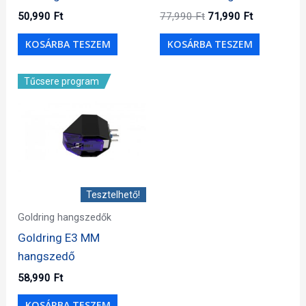
Original
Current
50,990
Ft
77,990
Ft
71,990
Ft
price
price
was:
is:
KOSÁRBA TESZEM
KOSÁRBA TESZEM
77,990 Ft.
71,990 Ft.
Tűcsere program
Tesztelhető!
Goldring hangszedők
Goldring E3 MM
hangszedő
58,990
Ft
KOSÁRBA TESZEM