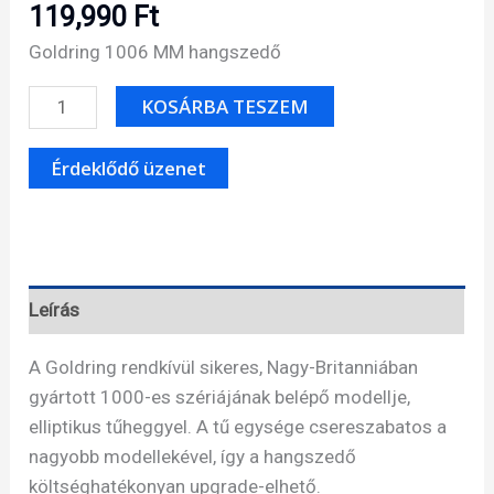
119,990
Ft
Goldring 1006 MM hangszedő
Goldring
KOSÁRBA TESZEM
1006
MM
hangszedő
mennyiség
Leírás
A Goldring rendkívül sikeres, Nagy-Britanniában
gyártott 1000-es szériájának belépő modellje,
elliptikus tűheggyel. A tű egysége csereszabatos a
nagyobb modellekével, így a hangszedő
költséghatékonyan upgrade-elhető.