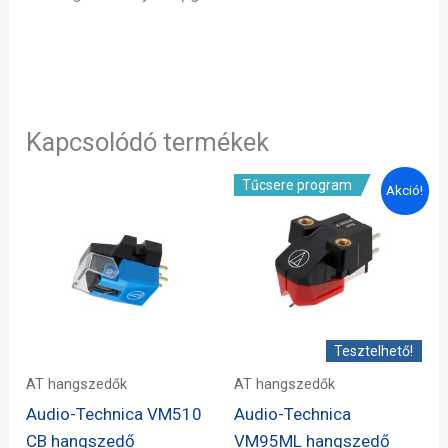
Kapcsolódó termékek
Tűcsere program
Akció!
Tesztelhető!
AT hangszedők
AT hangszedők
Audio-Technica VM510
Audio-Technica
CB hangszedő
VM95ML hangszedő