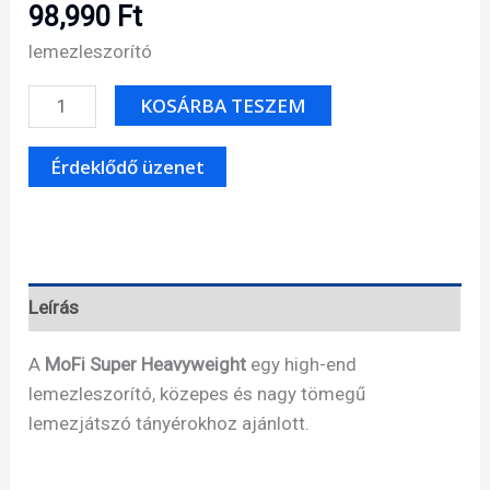
98,990
Ft
lemezleszorító
MoFi
KOSÁRBA TESZEM
Super
HeavyWeight
lemezleszorító
mennyiség
Leírás
A
MoFi Super Heavyweight
egy high-end
lemezleszorító, közepes és nagy tömegű
lemezjátszó tányérokhoz ajánlott.