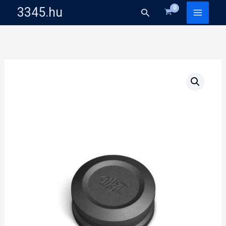
Skip
3345.hu
Search
to
content