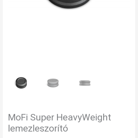
MoFi Super HeavyWeight
lemezleszorító