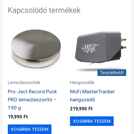
Kapcsolódó termékek
Tesztelhető!
Lemezleszorítók
Hangszedők
Pro-Ject Record Puck
MoFi MasterTracker
PRO lemezleszorító –
hangszedő
190 g
219,990
Ft
19,990
Ft
KOSÁRBA TESZEM
KOSÁRBA TESZEM