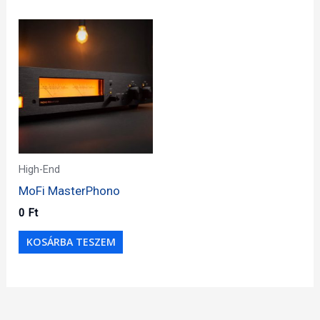
High-End
MoFi MasterPhono
0
Ft
KOSÁRBA TESZEM