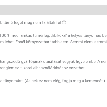
 tűmérleget még nem találtak fel 🙂
100% mechanikus tűmérleg, „libikóka” a helyes tűnyomás be
 lehet. Ennél környezetbarátabb sem. Semmi elem, semmi k
 hangszedő gyártójának utasítását vegyük figyelembe. A n
a hanglemez – korai elhasználódásához vezethet.
a tűnyomást. (Akinek ez nem elég, fogja meg a kemencét.)