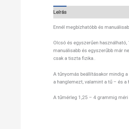
Leírás
Ennél megbízhatóbb és manuálisabb
Olcsó és egyszerűen használható, 
manuálisabb és egyszerűbb már nem
csak a tiszta fizika..
A tűnyomás beállításakor mindig a
a hanglemezt, valamint a tű – és 
A tűmérleg 1,25 – 4 grammig méri 