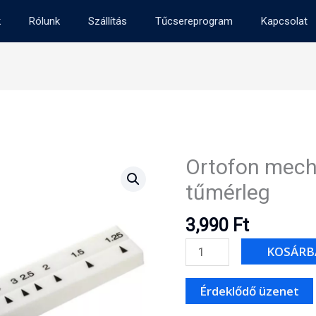
k
Rólunk
Szállítás
Tűcsereprogram
Kapcsolat
Ortofon mecha
tűmérleg
3,990
Ft
Ortofon
KOSÁRB
mechanikus,
kézi
tűmérleg