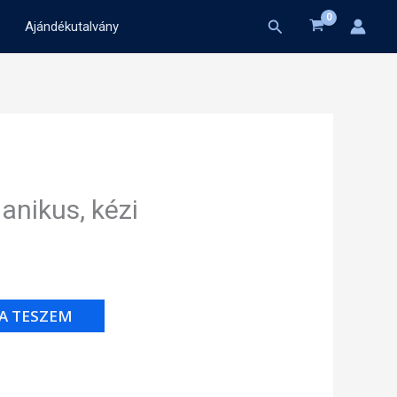
Search
Ajándékutalvány
nikus, kézi
A TESZEM