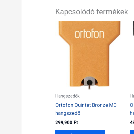
Kapcsolódó termékek
Hangszedők
H
Ortofon Quintet Bronze MC
O
hangszedő
h
299,900
Ft
4