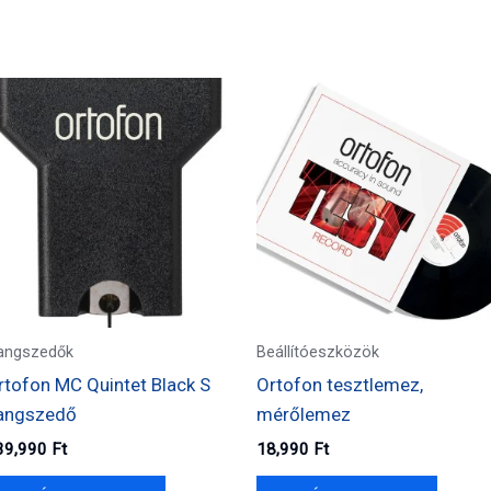
angszedők
Beállítóeszközök
rtofon MC Quintet Black S
Ortofon tesztlemez,
angszedő
mérőlemez
39,990
Ft
18,990
Ft