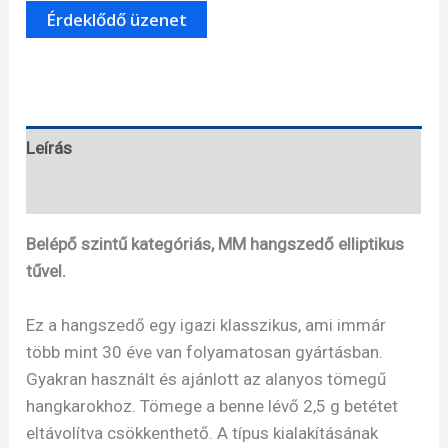
5E
-
MM
hangszedő
mennyiség
Leírás
Specifikációk
Belépő szintű kategóriás, MM hangszedő elliptikus
tűvel.
Ez a hangszedő egy igazi klasszikus, ami immár
több mint 30 éve van folyamatosan gyártásban.
Gyakran használt és ajánlott az alanyos tömegű
hangkarokhoz. Tömege a benne lévő 2,5 g betétet
eltávolítva csökkenthető. A típus kialakításának