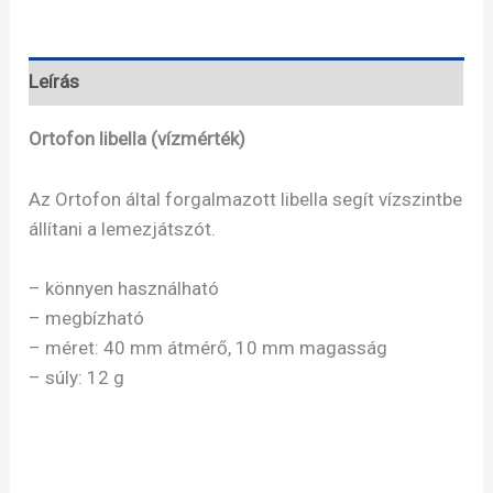
libella
(vízmérték)
mennyiség
Leírás
Ortofon libella (vízmérték)
Az Ortofon által forgalmazott libella segít vízszintbe
állítani a lemezjátszót.
– könnyen használható
– megbízható
– méret: 40 mm átmérő, 10 mm magasság
– súly: 12 g