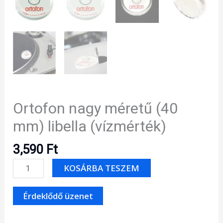
Ortofon nagy méretű (40
mm) libella (vízmérték)
3,590
Ft
Ortofon
KOSÁRBA TESZEM
nagy
méretű
(40
mm)