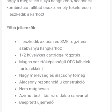
hogy a megfelelő súlyú hangszedő/headshell
kombinációt állítsd össze, amely tökéletesen
illeszkedik a karhoz!
Főbb jellemzők:
Illeszkedik az összes SME rögzítési
szabványú hangkarhoz
1/2 hüvelykes cartridge rögzítés
Magas vezetőképességű OFC kábelek
tartozékként
Nagy merevség és alacsony tömeg
Alacsony rezonanciájú konstrukció
Nem mágneses
Azimut beállítás az oldalsó csavarral
Beépített ujjemelő