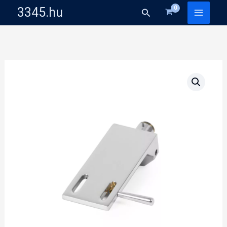
Skip
3345.hu
Search
to
content