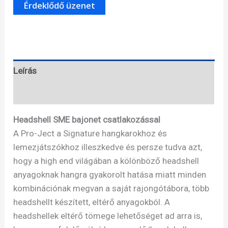
Signature
headshell
-
SME
bajonettes
alumínium
Leírás
headshell
Specifikáció
/króm/
mennyiség
Headshell SME bajonet csatlakozással
A Pro-Ject a Signature hangkarokhoz és
lemezjátszókhoz illeszkedve és persze tudva azt,
hogy a high end világában a kölönböző headshell
anyagoknak hangra gyakorolt hatása miatt minden
kombinációnak megvan a saját rajongótábora, több
headshellt készített, eltérő anyagokból. A
headshellek eltérő tömege lehetőséget ad arra is,