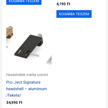
KOSÁRBA TESZEM
4,190
Ft
KOSÁRBA TESZEM
Headshellek márka szerint
Pro-Ject Signature
headshell – alumínium
/fekete/
34,990
Ft