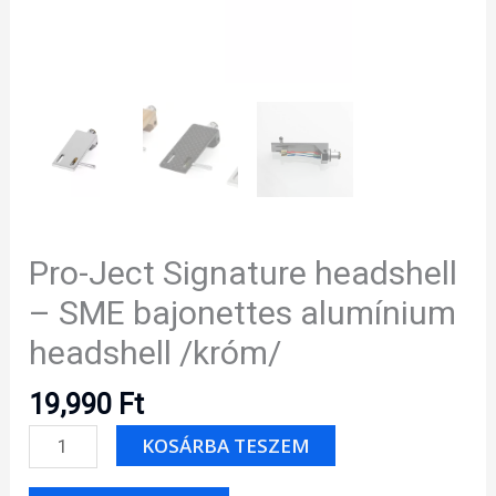
Pro-Ject Signature headshell
– SME bajonettes alumínium
headshell /króm/
19,990
Ft
Pro-
KOSÁRBA TESZEM
Ject