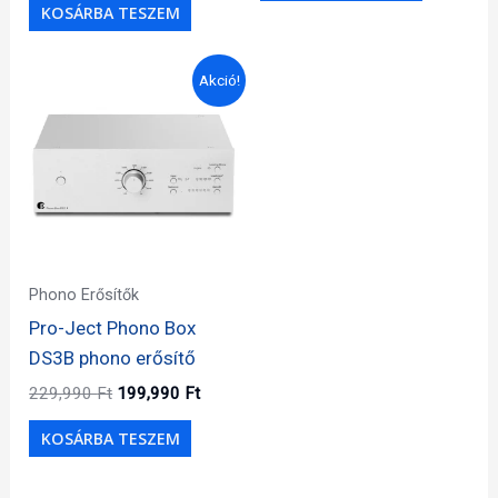
KOSÁRBA TESZEM
Akció!
Phono Erősítők
Pro-Ject Phono Box
DS3B phono erősítő
Original
Current
229,990
Ft
199,990
Ft
price
price
was:
is:
KOSÁRBA TESZEM
229,990 Ft.
199,990 Ft.