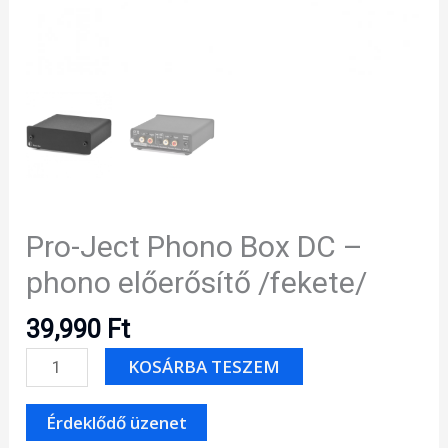
Pro-Ject Phono Box DC –
phono előerősítő /fekete/
39,990
Ft
Pro-
KOSÁRBA TESZEM
Ject
Phono
Box