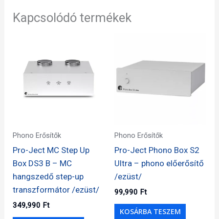
Kapcsolódó termékek
Phono Erősítők
Phono Erősítők
Pro-Ject MC Step Up
Pro-Ject Phono Box S2
Box DS3 B – MC
Ultra – phono előerősítő
hangszedő step-up
/ezüst/
transzformátor /ezüst/
99,990
Ft
349,990
Ft
KOSÁRBA TESZEM