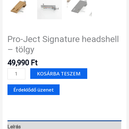
Pro-Ject Signature headshell
– tölgy
49,990
Ft
Pro-
KOSÁRBA TESZEM
Ject
Signature
headshell
-
tölgy
mennyiség
Leírás