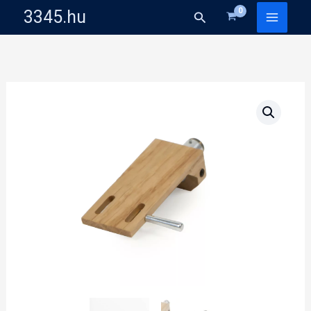
Skip
3345.hu
Search
to
content