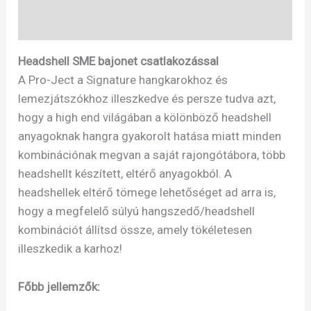
Specifikáció
Headshell SME bajonet csatlakozással
A Pro-Ject a Signature hangkarokhoz és
lemezjátszókhoz illeszkedve és persze tudva azt,
hogy a high end világában a kölönböző headshell
anyagoknak hangra gyakorolt hatása miatt minden
kombinációnak megvan a saját rajongótábora, több
headshellt készített, eltérő anyagokból. A
headshellek eltérő tömege lehetőséget ad arra is,
hogy a megfelelő súlyú hangszedő/headshell
kombinációt állítsd össze, amely tökéletesen
illeszkedik a karhoz!
Főbb jellemzők: