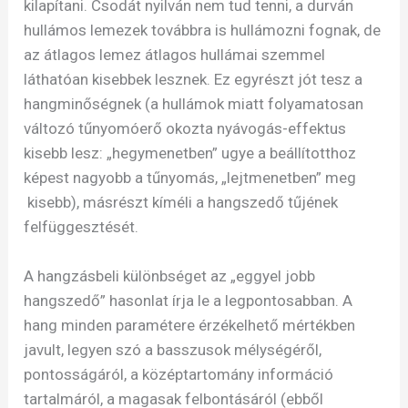
kilapítani. Csodát nyilván nem tud tenni, a durván
hullámos lemezek továbbra is hullámozni fognak, de
az átlagos lemez átlagos hullámai szemmel
láthatóan kisebbek lesznek. Ez egyrészt jót tesz a
hangminőségnek (a hullámok miatt folyamatosan
változó tűnyomóerő okozta nyávogás-effektus
kisebb lesz: „hegymenetben” ugye a beállítotthoz
képest nagyobb a tűnyomás, „lejtmenetben” meg
kisebb), másrészt kíméli a hangszedő tűjének
felfüggesztését.
A hangzásbeli különbséget az „eggyel jobb
hangszedő” hasonlat írja le a legpontosabban. A
hang minden paramétere érzékelhető mértékben
javult, legyen szó a basszusok mélységéről,
pontosságáról, a középtartomány információ
tartalmáról, a magasak felbontásáról (ebből