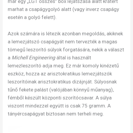
már egy „LGT összes” box lejátszása alatt krátert
marhat a csapágygolyó alatt (vagy inverz csapágy
esetén a golyó felett).
Azok számára is létezik azonban megoldás, akiknek
a lemezjátszó csapágyát nem tervezték a magas
tömegű leszorító súlyok forgatására, nekik a választ
a
Michell Engineering
által is használt
lemezleszorító adja meg. Ez már komoly kinézetű
eszköz, hozza az arisztokratikus lemezjátszók
leszorítóinak arisztokratikus dizájnját. Súlyosnak
tűnő fekete palást (valójában könnyű műanyag),
fémből készült központi szorítócsavar. A súlya
viszont mindezzel együtt is csak 75 gramm. A
tányércsapágyat biztosan nem terheli meg.