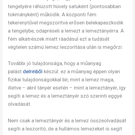
tengelyére ráhúzott hüvely satuként (pontosabban
tokmányként) működik. A központi fém
tekerenytűvel megszorítva erősen belekapaszkodik
a tengelybe, odapréseli a lemezt a lemeztányérra. A
fém alkatrészek miatt ráadásul ezt a tudását
végtelen számú lemez leszorítása után is megőrzi.
További jó tulajdonsága, hogy a műanyag
palást
delrinből
készül: ez a műanyag éppen olyan
fizikai tulajdonságokkal bír, mint a lemez maga,
illetve – akril tányér esetén – mint a lemeztányér, így
segíti a lemez és a lemeztányér szó szerinti eggyé
olvadását.
Nem csak a lemeztányér és a lemez összeolvadását
segíti a leszorító, de a hullámos lemezeket is segít