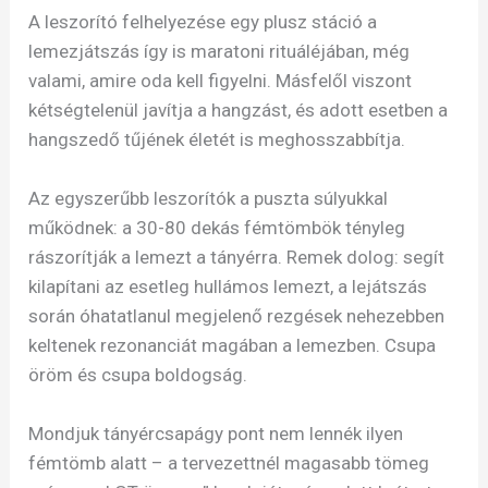
A leszorító felhelyezése egy plusz stáció a
lemezjátszás így is maratoni rituáléjában, még
valami, amire oda kell figyelni. Másfelől viszont
kétségtelenül javítja a hangzást, és adott esetben a
hangszedő tűjének életét is meghosszabbítja.
Az egyszerűbb leszorítók a puszta súlyukkal
működnek: a 30-80 dekás fémtömbök tényleg
rászorítják a lemezt a tányérra. Remek dolog: segít
kilapítani az esetleg hullámos lemezt, a lejátszás
során óhatatlanul megjelenő rezgések nehezebben
keltenek rezonanciát magában a lemezben. Csupa
öröm és csupa boldogság.
Mondjuk tányércsapágy pont nem lennék ilyen
fémtömb alatt – a tervezettnél magasabb tömeg