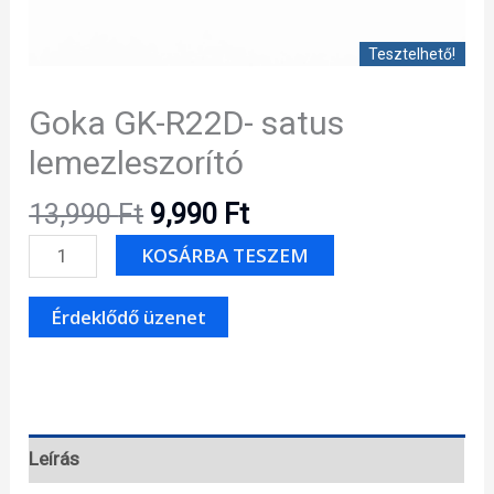
Tesztelhető!
Goka GK-R22D- satus
lemezleszorító
Original
Current
13,990
Ft
9,990
Ft
price
price
Goka
KOSÁRBA TESZEM
was:
is:
GK-
13,990 Ft.
9,990 Ft.
R22D-
satus
lemezleszorító
mennyiség
Leírás