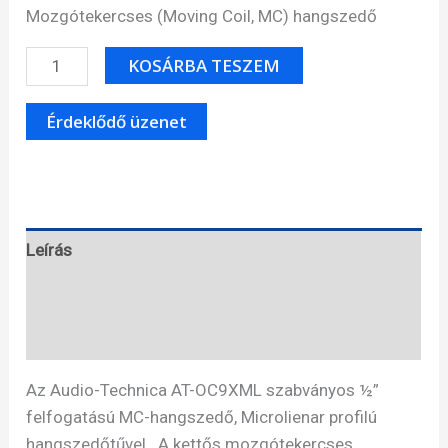
Mozgótekercses (Moving Coil, MC) hangszedő
Audio-
KOSÁRBA TESZEM
Technica
AT-
OC9XML
hangszedő
mennyiség
Leírás
Specifikáció
Ajánlás
Az Audio-Technica AT-OC9XML szabványos ½”
felfogatású MC-hangszedő, Microlienar profilú
hangszedőtűvel. A kettős mozgótekercses