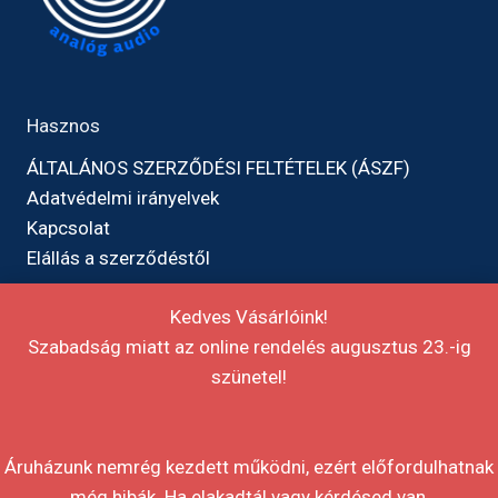
Hasznos
ÁLTALÁNOS SZERZŐDÉSI FELTÉTELEK (ÁSZF)
Adatvédelmi irányelvek
Kapcsolat
Elállás a szerződéstől
Kedves Vásárlóink!
Szabadság miatt az online rendelés augusztus 23.-ig
szünetel!
Áruházunk nemrég kezdett működni, ezért előfordulhatnak
még hibák. Ha elakadtál vagy kérdésed van,