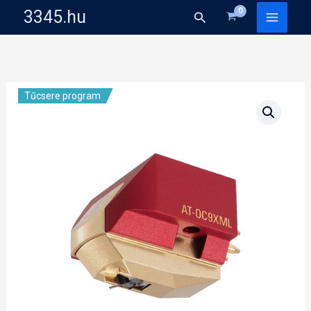
Skip
3345.hu
Search
to
content
Tűcsere program