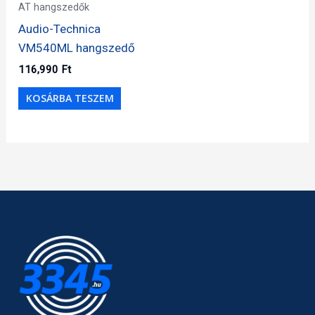
AT hangszedők
Audio-Technica
VM540ML hangszedő
116,990
Ft
KOSÁRBA TESZEM