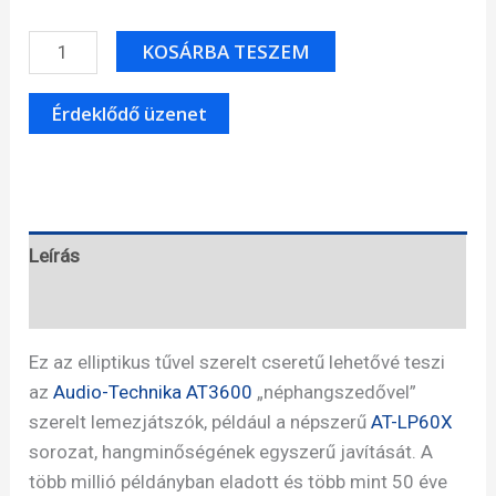
Audio-
KOSÁRBA TESZEM
Technica
ATN3600LE
cseretű
mennyiség
Leírás
Specifikáció
Ez az elliptikus tűvel szerelt cseretű lehetővé teszi
az
Audio-Technika AT3600
„néphangszedővel”
szerelt lemezjátszók, például a népszerű
AT-LP60X
sorozat, hangminőségének egyszerű javítását. A
több millió példányban eladott és több mint 50 éve