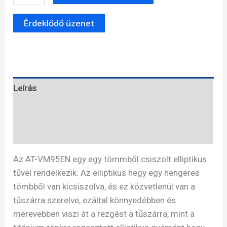
Technica
VM95EN
hangszedő
mennyiség
Leírás
Specifikáció
Ajánlás tőlünk
Az AT-VM95EN egy egy tömmből csiszolt elliptikus
tűvel rendelkezik. Az elliptikus hegy egy hengeres
tömbből van kicsiszolva, és ez közvetlenül van a
tűszárra szerelve, ezáltal könnyedébben és
merevebben viszi át a rezgést a tűszárra, mint a