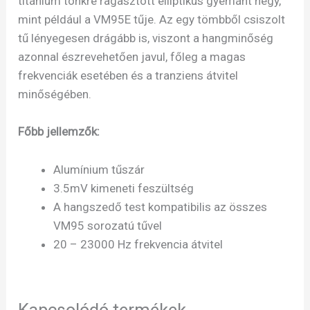
titánium tönkre ragasztott elliptikus gyémánt hegy,
mint például a VM95E tűje. Az egy tömbből csiszolt
tű lényegesen drágább is, viszont a hangminőség
azonnal észrevehetően javul, főleg a magas
frekvenciák esetében és a tranziens átvitel
minőségében.
Főbb jellemzők:
Alumínium tűszár
3.5mV kimeneti feszültség
A hangszedő test kompatibilis az összes
VM95 sorozatú tűvel
20 – 23000 Hz frekvencia átvitel
Kapcsolódó termékek