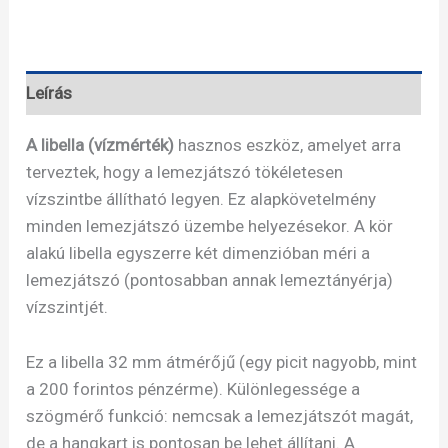
mennyiség
Leírás
A libella (vízmérték)
hasznos eszköz, amelyet arra
terveztek, hogy a lemezjátszó tökéletesen
vízszintbe állítható legyen. Ez alapkövetelmény
minden lemezjátszó üzembe helyezésekor. A kör
alakú libella egyszerre két dimenzióban méri a
lemezjátszó (pontosabban annak lemeztányérja)
vízszintjét.
Ez a libella 32 mm átmérőjű (egy picit nagyobb, mint
a 200 forintos pénzérme). Különlegessége a
szögmérő funkció: nemcsak a lemezjátszót magát,
de a hangkart is pontosan be lehet állítani. A