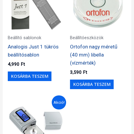
Beállító sablonok
Beállítóeszközök
Analogis Just 1 tükrös
Ortofon nagy méretű
beállítósablon
(40 mm) libella
(vízmérték)
4,990
Ft
3,590
Ft
KOSÁRBA TESZEM
KOSÁRBA TESZEM
Akció!