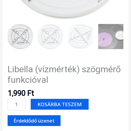
Libella (vízmérték) szögmérő
funkcióval
1,990
Ft
Libella
KOSÁRBA TESZEM
(vízmérték)
szögmérő
funkcióval