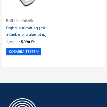
Beállítóeszközök
Digitális tűmérleg (mi
adunk mellé elemet is)
Original
Current
7,990
Ft
5,990
Ft
price
price
was:
is:
KOSÁRBA TESZEM
7,990 Ft.
5,990 Ft.