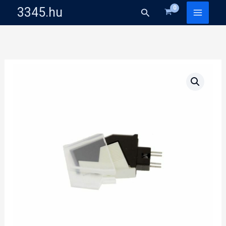
Skip
3345.hu
Search
to
content