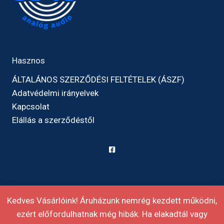
Hasznos
ÁLTALÁNOS SZERZŐDÉSI FELTÉTELEK (ÁSZF)
Adatvédelmi irányelvek
Kapcsolat
Elállás a szerződéstől
Kedves Vásárlóink! Áruházunk nemrég kezdett működni,
ezért előfordulhatnak még hibák. Ha elakadtál vagy