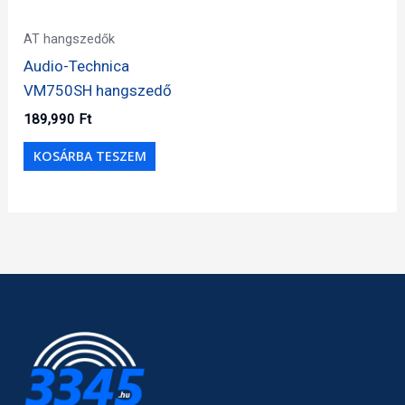
AT hangszedők
Audio-Technica
VM750SH hangszedő
189,990
Ft
KOSÁRBA TESZEM