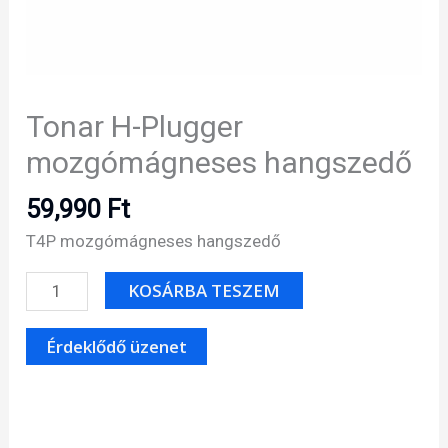
Tonar H-Plugger
mozgómágneses hangszedő
59,990
Ft
T4P mozgómágneses hangszedő
Tonar
KOSÁRBA TESZEM
H-
Plugger
mozgómágneses
hangszedő
mennyiség