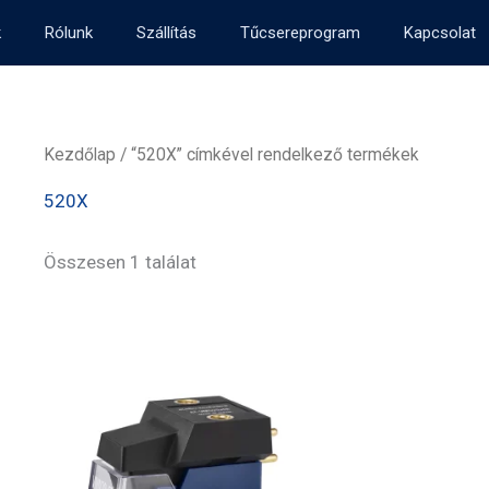
k
Rólunk
Szállítás
Tűcsereprogram
Kapcsolat
Kezdőlap
/ “520X” címkével rendelkező termékek
520X
Összesen 1 találat