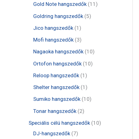
e
t
1
Gold Note hangszedők
11
k
k
r
r
r
e
1
5
Goldring hangszedők
5
m
m
m
r
t
t
1
Jico hangszedők
1
é
é
é
m
e
e
t
3
Mofi hangszedők
3
k
k
k
é
r
r
e
t
1
Nagaoka hangszedők
10
k
m
m
r
e
0
1
Ortofon hangszedők
10
é
é
m
r
t
0
1
Reloop hangszedők
1
k
k
é
m
e
t
t
1
Shelter hangszedők
1
k
é
r
e
e
t
1
Sumiko hangszedők
10
k
m
r
r
e
0
2
Tonar hangszedők
2
é
m
m
r
t
t
1
Speciális célú hangszedők
10
k
é
é
m
e
e
7
0
DJ-hangszedők
7
k
k