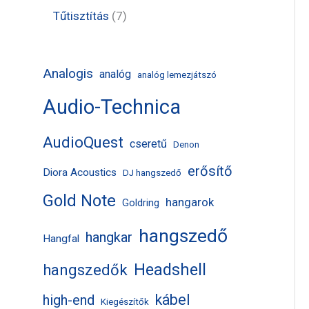
k
m
m
r
t
t
7
Tűtisztítás
7
é
é
m
e
e
t
k
k
é
r
r
e
Analogis
analóg
analóg lemezjátszó
k
m
m
r
Audio-Technica
é
é
m
k
k
é
AudioQuest
cseretű
Denon
k
erősítő
Diora Acoustics
DJ hangszedő
Gold Note
hangarok
Goldring
hangszedő
hangkar
Hangfal
Headshell
hangszedők
kábel
high-end
Kiegészítők