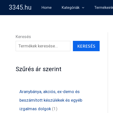
Skip
3345.hu
Home
Kategóriák
Termékein
to
content
Keresés
KERESÉS
Szűrés ár szerint
Aranybánya, akciós, ex-demo és
beszámított készülékek és egyéb
1
izgalmas dolgok
1