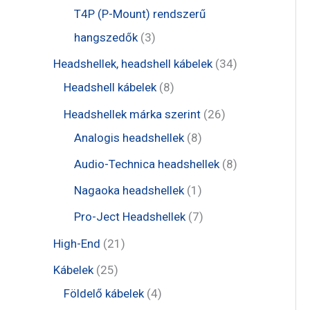
é
r
r
t
t
T4P (P-Mount) rendszerű
k
m
m
e
e
3
hangszedők
3
é
é
r
r
t
3
Headshellek, headshell kábelek
34
k
k
m
m
e
8
4
Headshell kábelek
8
é
é
r
t
t
2
Headshellek márka szerint
26
k
k
m
e
e
8
6
Analogis headshellek
8
é
r
r
t
t
8
Audio-Technica headshellek
8
k
m
m
e
e
t
1
Nagaoka headshellek
1
é
é
r
r
e
t
7
Pro-Ject Headshellek
7
k
k
m
m
r
e
t
2
High-End
21
é
é
m
r
e
1
2
Kábelek
25
k
k
é
m
r
t
5
4
Földelő kábelek
4
k
é