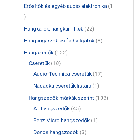
m
r
e
1
Erősítők és egyéb audio elektronika
1
k
é
m
r
t
1
k
é
m
e
t
2
Hangkarok, hangkar liftek
22
k
é
r
e
2
8
Hangsugárzók és fejhallgatók
8
k
m
r
t
t
1
Hangszedők
122
é
m
e
e
1
2
Cseretűk
18
k
é
r
r
8
2
1
Audio-Technica cseretűk
17
k
m
m
t
t
7
1
Nagaoka cseretűk listája
1
é
é
e
e
t
t
1
Hangszedők márkák szerint
103
k
k
r
r
e
e
4
0
AT hangszedők
45
m
m
r
r
5
3
1
Benz Micro hangszedők
1
é
é
m
m
t
t
t
3
Denon hangszedők
3
k
k
é
é
e
e