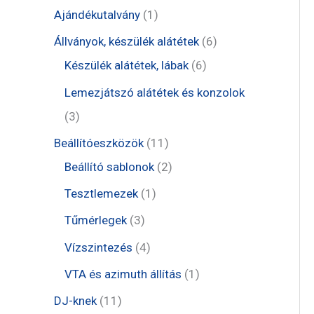
t
1
Ajándékutalvány
1
e
t
6
Állványok, készülék alátétek
6
r
e
6
t
Készülék alátétek, lábak
6
m
r
t
e
Lemezjátszó alátétek és konzolok
é
m
e
r
3
3
k
é
r
m
t
1
Beállítóeszközök
11
k
m
é
e
1
2
Beállító sablonok
2
é
k
r
t
t
1
Tesztlemezek
1
k
m
e
e
t
3
Tűmérlegek
3
é
r
r
e
t
4
Vízszintezés
4
k
m
m
r
e
t
1
VTA és azimuth állítás
1
é
é
m
r
e
t
1
DJ-knek
11
k
k
é