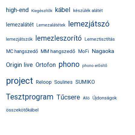
kábel
high-end
készülék alátét
Kiegészítők
lemezjátszó
lemezalátét
Lemezalátétek
lemezleszorító
Lemeztisztítás
lemezjátszók
Nagaoka
MM hangszedő
MC hangszedő
MoFi
phono
Origin live
Ortofon
phono erősítő
project
Reloop
SUMIKO
Soulines
Tesztprogram
Tűcsere
Újdonságok
Álló
összekötőkábel