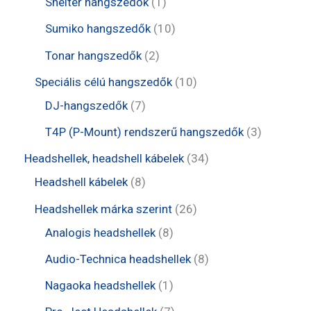
1
Shelter hangszedők
1
k
é
r
e
e
t
1
Sumiko hangszedők
10
k
m
r
r
e
0
2
Tonar hangszedők
2
é
m
m
r
t
t
1
Speciális célú hangszedők
10
k
é
é
m
e
e
7
0
DJ-hangszedők
7
k
k
é
r
r
t
t
3
T4P (P-Mount) rendszerű hangszedők
3
k
m
m
e
e
t
3
Headshellek, headshell kábelek
34
é
é
r
r
e
8
4
Headshell kábelek
8
k
k
m
m
r
t
t
2
Headshellek márka szerint
26
é
é
m
e
e
8
6
Analogis headshellek
8
k
k
é
r
r
t
t
8
Audio-Technica headshellek
8
k
m
m
e
e
t
1
Nagaoka headshellek
1
é
é
r
r
e
t