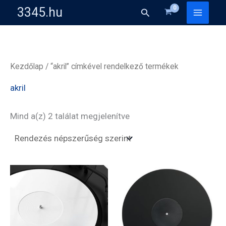
Skip
3345.hu
Search
to
content
Kezdőlap
/ “akril” címkével rendelkező termékek
akril
Sorted
Mind a(z) 2 találat megjelenítve
by
popularity