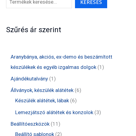
KERESÉS
Szűrés ár szerint
Aranybánya, akciós, ex-demo és beszámított
1
készülékek és egyéb izgalmas dolgok
1
t
1
Ajándékutalvány
1
e
t
6
Állványok, készülék alátétek
6
r
e
6
t
Készülék alátétek, lábak
6
m
r
t
e
3
Lemezjátszó alátétek és konzolok
3
é
m
e
r
t
1
Beállítóeszközök
11
k
é
r
m
e
1
2
Beállító sablonok
2