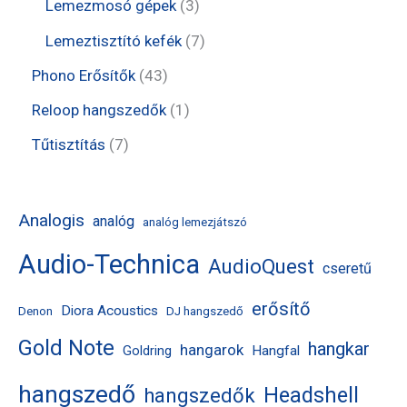
e
3
3
Lemezmosó gépek
3
k
é
r
r
t
t
7
Lemeztisztító kefék
7
k
m
m
e
e
t
4
Phono Erősítők
43
é
é
r
r
e
3
1
Reloop hangszedők
1
k
k
m
m
r
t
t
7
Tűtisztítás
7
é
é
m
e
e
t
k
k
é
r
r
e
Analogis
analóg
analóg lemezjátszó
k
m
m
r
Audio-Technica
é
AudioQuest
é
m
cseretű
k
k
é
erősítő
Diora Acoustics
Denon
DJ hangszedő
k
Gold Note
hangkar
hangarok
Hangfal
Goldring
hangszedő
Headshell
hangszedők