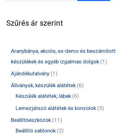
Szűrés ár szerint
Aranybánya, akciós, ex-demo és beszámított
1
készülékek és egyéb izgalmas dolgok
1
t
1
Ajándékutalvány
1
e
t
6
Állványok, készülék alátétek
6
r
e
6
t
Készülék alátétek, lábak
6
m
r
t
e
3
Lemezjátszó alátétek és konzolok
3
é
m
e
r
t
1
Beállítóeszközök
11
k
é
r
m
e
1
2
Beállító sablonok
2
k
m
é
r