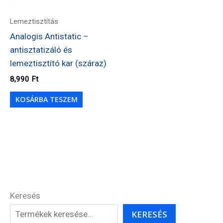
Lemeztisztítás
Analogis Antistatic –
antisztatizáló és
lemeztisztító kar (száraz)
8,990
Ft
KOSÁRBA TESZEM
Keresés
KERESÉS