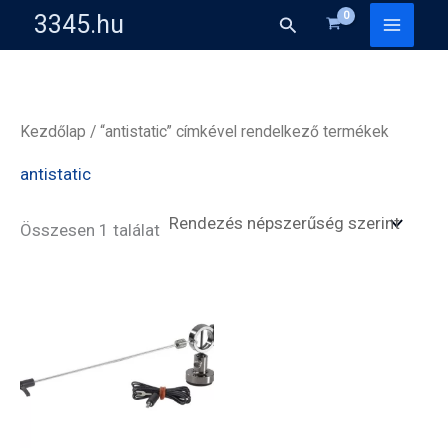
Skip
3345.hu
Search
to
content
Kezdőlap
/ “antistatic” címkével rendelkező termékek
antistatic
Összesen 1 találat