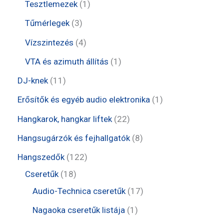
t
t
1
Tesztlemezek
1
é
k
m
e
e
t
3
Tűmérlegek
3
k
é
r
r
e
t
4
Vízszintezés
4
k
m
m
r
e
t
1
VTA és azimuth állítás
1
é
é
m
r
e
t
1
DJ-knek
11
k
k
é
m
r
e
1
1
Erősítők és egyéb audio elektronika
1
k
é
m
r
t
t
2
Hangkarok, hangkar liftek
22
k
é
m
e
e
2
8
Hangsugárzók és fejhallgatók
8
k
é
r
r
t
t
1
Hangszedők
122
k
m
m
e
e
1
2
Cseretűk
18
é
é
r
r
8
2
1
Audio-Technica cseretűk
17
k
k
m
m
t
t
7
1
Nagaoka cseretűk listája
1
é
é