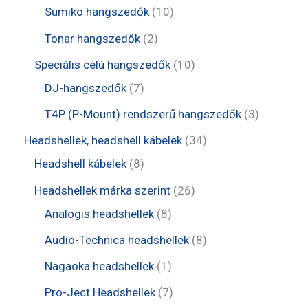
e
e
t
1
Sumiko hangszedők
10
k
m
r
r
e
0
2
Tonar hangszedők
2
é
m
m
r
t
t
1
Speciális célú hangszedők
10
k
é
é
m
e
e
7
0
DJ-hangszedők
7
k
k
é
r
r
t
t
3
T4P (P-Mount) rendszerű hangszedők
3
k
m
m
e
e
t
3
Headshellek, headshell kábelek
34
é
é
r
r
e
8
4
Headshell kábelek
8
k
k
m
m
r
t
t
2
Headshellek márka szerint
26
é
é
m
e
e
8
6
Analogis headshellek
8
k
k
é
r
r
t
t
8
Audio-Technica headshellek
8
k
m
m
e
e
t
1
Nagaoka headshellek
1
é
é
r
r
e
t
7
Pro-Ject Headshellek
7
k
k
m
m