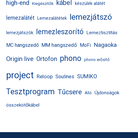
kábel
high-end
készülék alátét
Kiegészítők
lemezjátszó
lemezalátét
Lemezalátétek
lemezleszorító
Lemeztisztítás
lemezjátszók
Nagaoka
MM hangszedő
MC hangszedő
MoFi
phono
Origin live
Ortofon
phono erősítő
project
Reloop
SUMIKO
Soulines
Tesztprogram
Tűcsere
Újdonságok
Álló
összekötőkábel