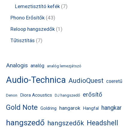
é
r
r
t
t
7
Lemeztisztító kefék
7
k
m
m
e
e
t
4
Phono Erősítők
43
é
é
r
r
e
3
1
Reloop hangszedők
1
k
k
m
m
r
t
t
7
Tűtisztítás
7
é
é
m
e
e
t
k
k
é
r
r
e
Analogis
analóg
analóg lemezjátszó
k
m
m
r
Audio-Technica
é
AudioQuest
é
m
cseretű
k
k
é
erősítő
Diora Acoustics
Denon
DJ hangszedő
k
Gold Note
hangkar
hangarok
Hangfal
Goldring
hangszedő
Headshell
hangszedők