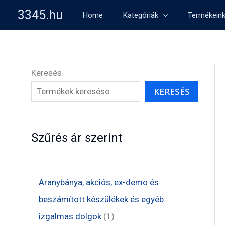
Skip
3345.hu
Home
Kategóriák
Termékein
to
content
Keresés
KERESÉS
Szűrés ár szerint
Aranybánya, akciós, ex-demo és
beszámított készülékek és egyéb
1
izgalmas dolgok
1