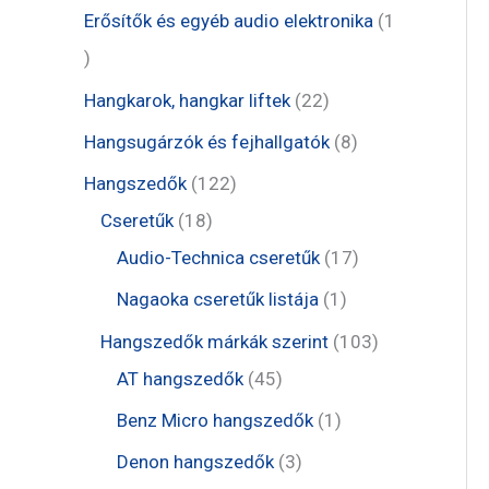
m
r
e
1
Erősítők és egyéb audio elektronika
1
k
é
m
r
t
1
k
é
m
e
t
2
Hangkarok, hangkar liftek
22
k
é
r
e
2
8
Hangsugárzók és fejhallgatók
8
k
m
r
t
t
1
Hangszedők
122
é
m
e
e
1
2
Cseretűk
18
k
é
r
r
8
2
1
Audio-Technica cseretűk
17
k
m
m
t
t
7
1
Nagaoka cseretűk listája
1
é
é
e
e
t
t
1
Hangszedők márkák szerint
103
k
k
r
r
e
e
4
0
AT hangszedők
45
m
m
r
r
5
3
1
Benz Micro hangszedők
1
é
é
m
m
t
t
t
3
Denon hangszedők
3
k
k
é
é
e
e