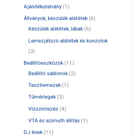
t
1
Ajándékutalvány
1
e
t
6
Állványok, készülék alátétek
6
r
e
6
t
Készülék alátétek, lábak
6
m
r
t
e
Lemezjátszó alátétek és konzolok
é
m
e
r
3
3
k
é
r
m
t
1
Beállítóeszközök
11
k
m
é
e
1
2
Beállító sablonok
2
é
k
r
t
t
1
Tesztlemezek
1
k
m
e
e
t
3
Tűmérlegek
3
é
r
r
e
t
4
Vízszintezés
4
k
m
m
r
e
t
1
VTA és azimuth állítás
1
é
é
m
r
e
t
1
DJ-knek
11
k
k
é