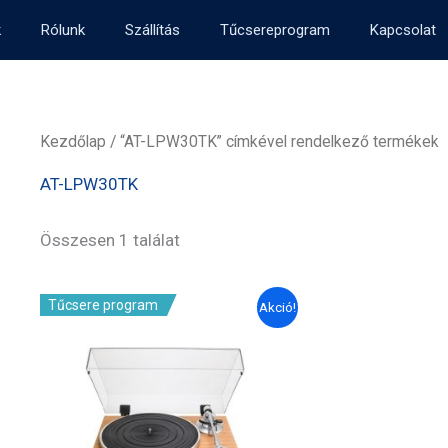
k
Rólunk
Szállítás
Tűcsereprogram
Kapcsolat
Kezdőlap
/ “AT-LPW30TK” címkével rendelkező termékek
AT-LPW30TK
Összesen 1 találat
Tűcsere program
Akció!