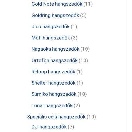
e
t
1
Gold Note hangszedők
11
k
k
r
r
r
e
1
5
Goldring hangszedők
5
m
m
m
r
t
t
1
Jico hangszedők
1
é
é
é
m
e
e
t
3
Mofi hangszedők
3
k
k
k
é
r
r
e
t
1
Nagaoka hangszedők
10
k
m
m
r
e
0
1
Ortofon hangszedők
10
é
é
m
r
t
0
1
Reloop hangszedők
1
k
k
é
m
e
t
t
1
Shelter hangszedők
1
k
é
r
e
e
t
1
Sumiko hangszedők
10
k
m
r
r
e
0
2
Tonar hangszedők
2
é
m
m
r
t
t
1
Speciális célú hangszedők
10
k
é
é
m
e
e
7
0
DJ-hangszedők
7
k
k