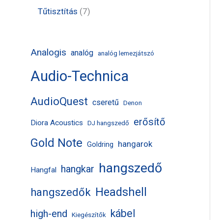
k
m
m
r
t
t
7
Tűtisztítás
7
é
é
m
e
e
t
k
k
é
r
r
e
Analogis
analóg
analóg lemezjátszó
k
m
m
r
Audio-Technica
é
é
m
k
k
é
AudioQuest
cseretű
Denon
k
erősítő
Diora Acoustics
DJ hangszedő
Gold Note
hangarok
Goldring
hangszedő
hangkar
Hangfal
Headshell
hangszedők
kábel
high-end
Kiegészítők