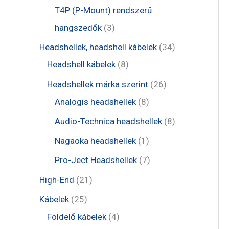
é
r
r
t
t
T4P (P-Mount) rendszerű
k
m
m
e
e
3
hangszedők
3
é
é
r
r
t
3
Headshellek, headshell kábelek
34
k
k
m
m
e
8
4
Headshell kábelek
8
é
é
r
t
t
2
Headshellek márka szerint
26
k
k
m
e
e
8
6
Analogis headshellek
8
é
r
r
t
t
8
Audio-Technica headshellek
8
k
m
m
e
e
t
1
Nagaoka headshellek
1
é
é
r
r
e
t
7
Pro-Ject Headshellek
7
k
k
m
m
r
e
t
2
High-End
21
é
é
m
r
e
1
2
Kábelek
25
k
k
é
m
r
t
5
4
Földelő kábelek
4
k
é