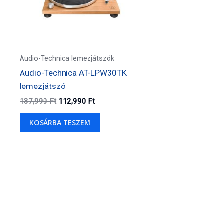
Audio-Technica lemezjátszók
Audio-Technica AT-LPW30TK
lemezjátszó
Original
Current
137,990
Ft
112,990
Ft
price
price
was:
is:
KOSÁRBA TESZEM
137,990 Ft.
112,990 Ft.