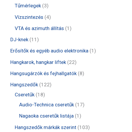
é
k
m
e
e
t
3
Tűmérlegek
3
k
é
r
r
e
t
4
Vízszintezés
4
k
m
m
r
e
t
1
VTA és azimuth állítás
1
é
é
m
r
e
t
1
DJ-knek
11
k
k
é
m
r
e
1
1
Erősítők és egyéb audio elektronika
1
k
é
m
r
t
t
2
Hangkarok, hangkar liftek
22
k
é
m
e
e
2
8
Hangsugárzók és fejhallgatók
8
k
é
r
r
t
t
1
Hangszedők
122
k
m
m
e
e
1
2
Cseretűk
18
é
é
r
r
8
2
1
Audio-Technica cseretűk
17
k
k
m
m
t
t
7
1
Nagaoka cseretűk listája
1
é
é
e
e
t
t
1
Hangszedők márkák szerint
103
k