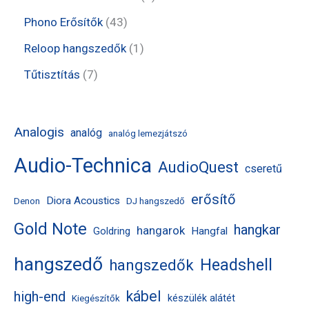
k
m
m
e
e
t
4
Phono Erősítők
43
é
é
r
r
e
3
1
Reloop hangszedők
1
k
k
m
m
r
t
t
7
Tűtisztítás
7
é
é
m
e
e
t
k
k
é
r
r
e
Analogis
analóg
analóg lemezjátszó
k
m
m
r
Audio-Technica
é
AudioQuest
é
m
cseretű
k
k
é
erősítő
Diora Acoustics
Denon
DJ hangszedő
k
Gold Note
hangkar
hangarok
Hangfal
Goldring
hangszedő
Headshell
hangszedők
kábel
high-end
készülék alátét
Kiegészítők