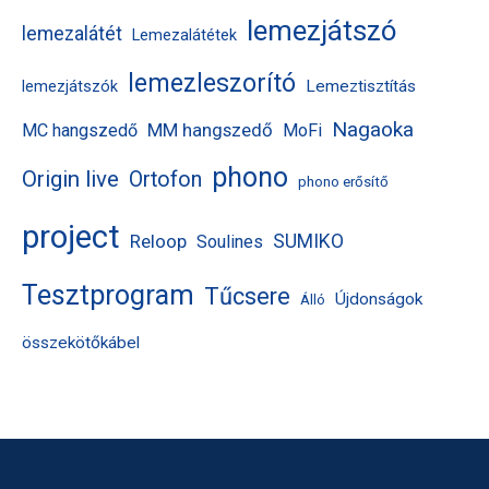
lemezjátszó
lemezalátét
Lemezalátétek
lemezleszorító
Lemeztisztítás
lemezjátszók
Nagaoka
MM hangszedő
MC hangszedő
MoFi
phono
Origin live
Ortofon
phono erősítő
project
Reloop
SUMIKO
Soulines
Tesztprogram
Tűcsere
Újdonságok
Álló
összekötőkábel