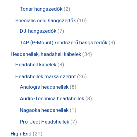
k
m
r
r
e
0
2
Tonar hangszedők
2
é
m
m
r
t
t
1
Speciális célú hangszedők
10
k
é
é
m
e
e
7
0
DJ-hangszedők
7
k
k
é
r
r
t
t
3
T4P (P-Mount) rendszerű hangszedők
3
k
m
m
e
e
t
3
Headshellek, headshell kábelek
34
é
é
r
r
e
8
4
Headshell kábelek
8
k
k
m
m
r
t
t
2
Headshellek márka szerint
26
é
é
m
e
e
8
6
Analogis headshellek
8
k
k
é
r
r
t
t
8
Audio-Technica headshellek
8
k
m
m
e
e
t
1
Nagaoka headshellek
1
é
é
r
r
e
t
7
Pro-Ject Headshellek
7
k
k
m
m
r
e
t
2
High-End
21