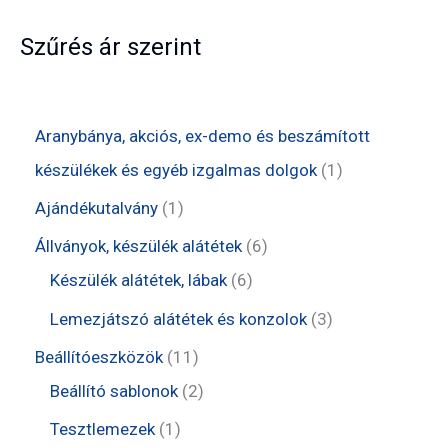
Szűrés ár szerint
Aranybánya, akciós, ex-demo és beszámított
1
készülékek és egyéb izgalmas dolgok
1
t
1
Ajándékutalvány
1
e
t
6
Állványok, készülék alátétek
6
r
e
6
t
Készülék alátétek, lábak
6
m
r
t
e
3
Lemezjátszó alátétek és konzolok
3
é
m
e
r
t
1
Beállítóeszközök
11
k
é
r
m
e
1
2
Beállító sablonok
2
k
m
é
r
t
t
1
Tesztlemezek
1