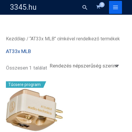
Skip
3345.hu
Search
to
content
Kezdőlap
/ “AT33x MLB” címkével rendelkező termékek
AT33x MLB
Összesen 1 találat
Tűcsere program