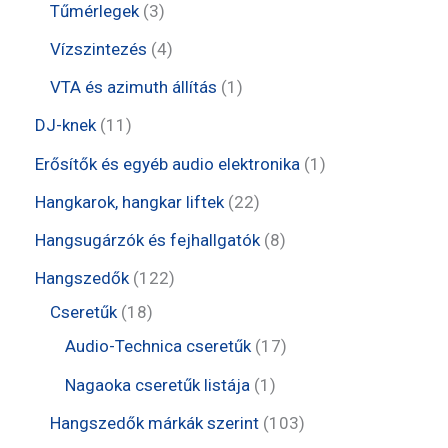
e
e
t
3
Tűmérlegek
3
k
é
r
r
e
t
4
Vízszintezés
4
k
m
m
r
e
t
1
VTA és azimuth állítás
1
é
é
m
r
e
t
1
DJ-knek
11
k
k
é
m
r
e
1
1
Erősítők és egyéb audio elektronika
1
k
é
m
r
t
t
2
Hangkarok, hangkar liftek
22
k
é
m
e
e
2
8
Hangsugárzók és fejhallgatók
8
k
é
r
r
t
t
1
Hangszedők
122
k
m
m
e
e
1
2
Cseretűk
18
é
é
r
r
8
2
1
Audio-Technica cseretűk
17
k
k
m
m
t
t
7
1
Nagaoka cseretűk listája
1
é
é
e
e
t
t
1
Hangszedők márkák szerint
103
k
k
r
r
e