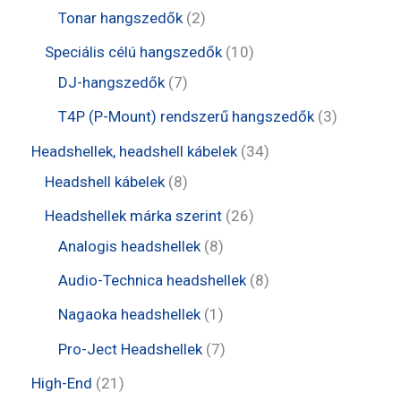
r
r
e
0
2
Tonar hangszedők
2
é
m
m
r
t
t
1
Speciális célú hangszedők
10
k
é
é
m
e
e
7
0
DJ-hangszedők
7
k
k
é
r
r
t
t
3
T4P (P-Mount) rendszerű hangszedők
3
k
m
m
e
e
t
3
Headshellek, headshell kábelek
34
é
é
r
r
e
8
4
Headshell kábelek
8
k
k
m
m
r
t
t
2
Headshellek márka szerint
26
é
é
m
e
e
8
6
Analogis headshellek
8
k
k
é
r
r
t
t
8
Audio-Technica headshellek
8
k
m
m
e
e
t
1
Nagaoka headshellek
1
é
é
r
r
e
t
7
Pro-Ject Headshellek
7
k
k
m
m
r
e
t
2
High-End
21
é
é