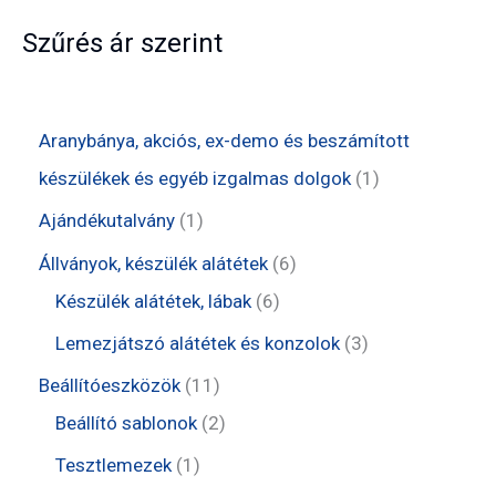
Szűrés ár szerint
Aranybánya, akciós, ex-demo és beszámított
1
készülékek és egyéb izgalmas dolgok
1
t
1
Ajándékutalvány
1
e
t
6
Állványok, készülék alátétek
6
r
e
6
t
Készülék alátétek, lábak
6
m
r
t
e
3
Lemezjátszó alátétek és konzolok
3
é
m
e
r
t
1
Beállítóeszközök
11
k
é
r
m
e
1
2
Beállító sablonok
2
k
m
é
r
t
t
1
Tesztlemezek
1
é
k
m