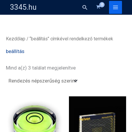
Skip
3345.hu
Search
to
content
Kezdőlap
/ “beállítás” címkével rendelkező termékek
beállítás
Sorted
Mind a(z) 3 találat megjelenítve
by
popularity