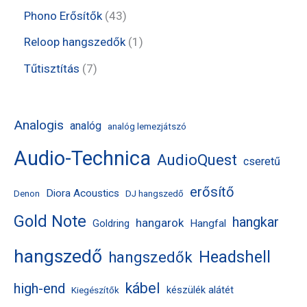
k
m
m
e
e
t
4
Phono Erősítők
43
é
é
r
r
e
3
1
Reloop hangszedők
1
k
k
m
m
r
t
t
7
Tűtisztítás
7
é
é
m
e
e
t
k
k
é
r
r
e
Analogis
analóg
analóg lemezjátszó
k
m
m
r
Audio-Technica
é
AudioQuest
é
m
cseretű
k
k
é
erősítő
Diora Acoustics
Denon
DJ hangszedő
k
Gold Note
hangkar
hangarok
Hangfal
Goldring
hangszedő
Headshell
hangszedők
kábel
high-end
készülék alátét
Kiegészítők