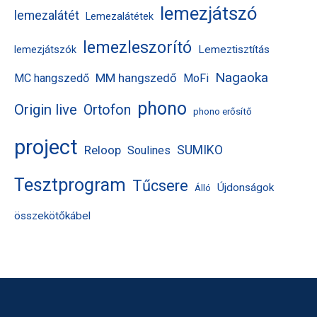
lemezjátszó
lemezalátét
Lemezalátétek
lemezleszorító
Lemeztisztítás
lemezjátszók
Nagaoka
MM hangszedő
MC hangszedő
MoFi
phono
Origin live
Ortofon
phono erősítő
project
Reloop
SUMIKO
Soulines
Tesztprogram
Tűcsere
Újdonságok
Álló
összekötőkábel