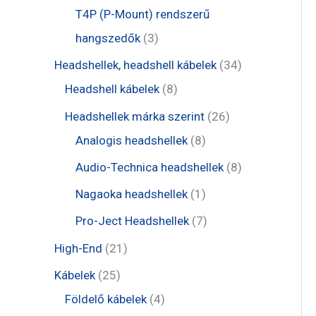
é
r
r
t
t
T4P (P-Mount) rendszerű
k
m
m
e
e
3
hangszedők
3
é
é
r
r
t
3
Headshellek, headshell kábelek
34
k
k
m
m
e
8
4
Headshell kábelek
8
é
é
r
t
t
2
Headshellek márka szerint
26
k
k
m
e
e
8
6
Analogis headshellek
8
é
r
r
t
t
8
Audio-Technica headshellek
8
k
m
m
e
e
t
1
Nagaoka headshellek
1
é
é
r
r
e
t
7
Pro-Ject Headshellek
7
k
k
m
m
r
e
t
2
High-End
21
é
é
m
r
e
1
2
Kábelek
25
k
k
é
m
r
t
5
4
Földelő kábelek
4
k
é