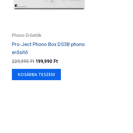
Phono Erősítők
Pro-Ject Phono Box DS3B phono
erősítő
Original
Current
229,990
Ft
199,990
Ft
price
price
was:
is:
KOSÁRBA TESZEM
229,990 Ft.
199,990 Ft.