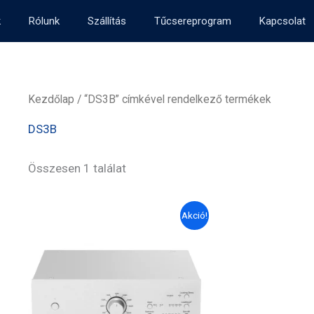
k
Rólunk
Szállítás
Tűcsereprogram
Kapcsolat
Kezdőlap
/ “DS3B” címkével rendelkező termékek
DS3B
Összesen 1 találat
Akció!