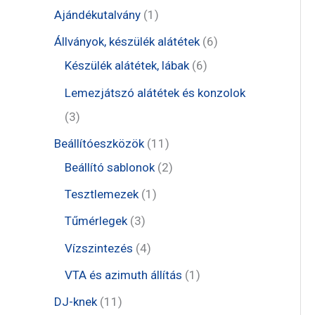
t
1
Ajándékutalvány
1
e
t
6
Állványok, készülék alátétek
6
r
e
6
t
Készülék alátétek, lábak
6
m
r
t
e
Lemezjátszó alátétek és konzolok
é
m
e
r
3
3
k
é
r
m
t
1
Beállítóeszközök
11
k
m
é
e
1
2
Beállító sablonok
2
é
k
r
t
t
1
Tesztlemezek
1
k
m
e
e
t
3
Tűmérlegek
3
é
r
r
e
t
4
Vízszintezés
4
k
m
m
r
e
t
1
VTA és azimuth állítás
1
é
é
m
r
e
t
1
DJ-knek
11
k
k
é