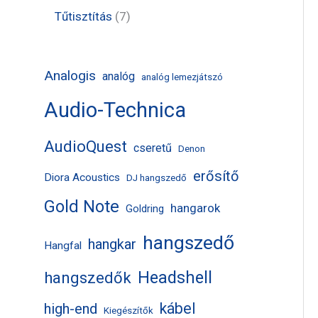
k
m
m
r
t
t
7
Tűtisztítás
7
é
é
m
e
e
t
k
k
é
r
r
e
Analogis
analóg
analóg lemezjátszó
k
m
m
r
Audio-Technica
é
é
m
k
k
é
AudioQuest
cseretű
Denon
k
erősítő
Diora Acoustics
DJ hangszedő
Gold Note
hangarok
Goldring
hangszedő
hangkar
Hangfal
Headshell
hangszedők
kábel
high-end
Kiegészítők