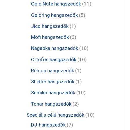
e
t
1
Gold Note hangszedők
11
k
k
r
r
r
e
1
5
Goldring hangszedők
5
m
m
m
r
t
t
1
Jico hangszedők
1
é
é
é
m
e
e
t
3
Mofi hangszedők
3
k
k
k
é
r
r
e
t
1
Nagaoka hangszedők
10
k
m
m
r
e
0
1
Ortofon hangszedők
10
é
é
m
r
t
0
1
Reloop hangszedők
1
k
k
é
m
e
t
t
1
Shelter hangszedők
1
k
é
r
e
e
t
1
Sumiko hangszedők
10
k
m
r
r
e
0
2
Tonar hangszedők
2
é
m
m
r
t
t
1
Speciális célú hangszedők
10
k
é
é
m
e
e
7
0
DJ-hangszedők
7
k
k