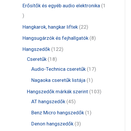
m
r
e
1
Erősítők és egyéb audio elektronika
1
k
é
m
r
t
1
k
é
m
e
t
2
Hangkarok, hangkar liftek
22
k
é
r
e
2
8
Hangsugárzók és fejhallgatók
8
k
m
r
t
t
1
Hangszedők
122
é
m
e
e
1
2
Cseretűk
18
k
é
r
r
8
2
1
Audio-Technica cseretűk
17
k
m
m
t
t
7
1
Nagaoka cseretűk listája
1
é
é
e
e
t
t
1
Hangszedők márkák szerint
103
k
k
r
r
e
e
4
0
AT hangszedők
45
m
m
r
r
5
3
1
Benz Micro hangszedők
1
é
é
m
m
t
t
t
3
Denon hangszedők
3
k
k
é
é
e
e