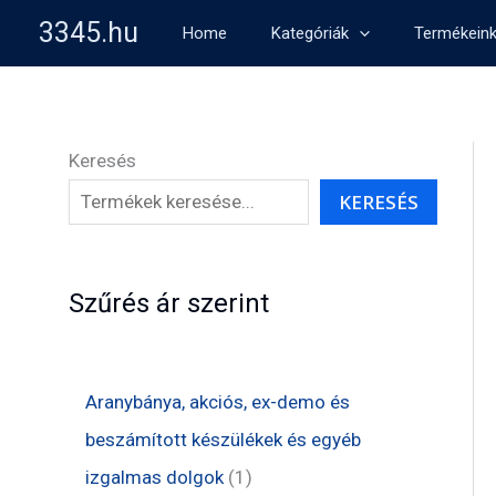
Skip
3345.hu
Home
Kategóriák
Termékein
to
content
Keresés
KERESÉS
Szűrés ár szerint
Aranybánya, akciós, ex-demo és
beszámított készülékek és egyéb
1
izgalmas dolgok
1