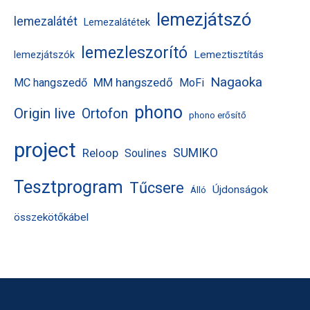
lemezjátszó
lemezalátét
Lemezalátétek
lemezleszorító
Lemeztisztítás
lemezjátszók
Nagaoka
MM hangszedő
MC hangszedő
MoFi
phono
Origin live
Ortofon
phono erősítő
project
Reloop
SUMIKO
Soulines
Tesztprogram
Tűcsere
Újdonságok
Álló
összekötőkábel