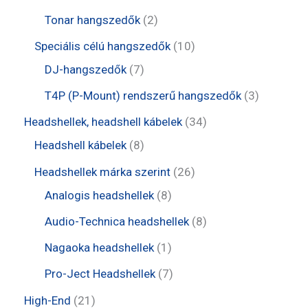
k
m
r
r
e
0
2
Tonar hangszedők
2
é
m
m
r
t
t
1
Speciális célú hangszedők
10
k
é
é
m
e
e
7
0
DJ-hangszedők
7
k
k
é
r
r
t
t
3
T4P (P-Mount) rendszerű hangszedők
3
k
m
m
e
e
t
3
Headshellek, headshell kábelek
34
é
é
r
r
e
8
4
Headshell kábelek
8
k
k
m
m
r
t
t
2
Headshellek márka szerint
26
é
é
m
e
e
8
6
Analogis headshellek
8
k
k
é
r
r
t
t
8
Audio-Technica headshellek
8
k
m
m
e
e
t
1
Nagaoka headshellek
1
é
é
r
r
e
t
7
Pro-Ject Headshellek
7
k
k
m
m
r
e
t
2
High-End
21