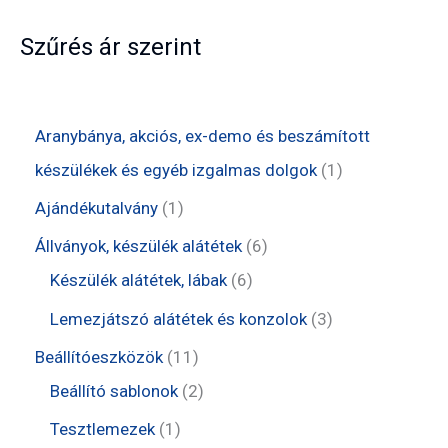
Szűrés ár szerint
Aranybánya, akciós, ex-demo és beszámított
1
készülékek és egyéb izgalmas dolgok
1
t
1
Ajándékutalvány
1
e
t
6
Állványok, készülék alátétek
6
r
e
6
t
Készülék alátétek, lábak
6
m
r
t
e
3
Lemezjátszó alátétek és konzolok
3
é
m
e
r
t
1
Beállítóeszközök
11
k
é
r
m
e
1
2
Beállító sablonok
2
k
m
é
r
t
t
1
Tesztlemezek
1