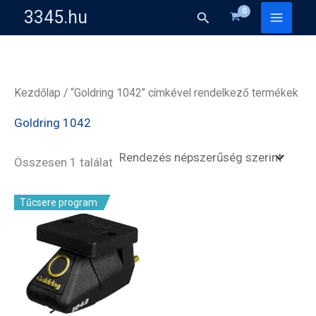
Skip
3345.hu
Search
to
content
Kezdőlap
/ “Goldring 1042” címkével rendelkező termékek
Goldring 1042
Összesen 1 találat
Tűcsere program