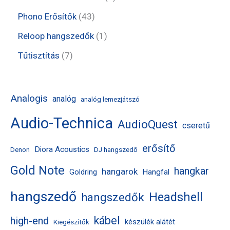
k
m
m
e
e
t
4
Phono Erősítők
43
é
é
r
r
e
3
1
Reloop hangszedők
1
k
k
m
m
r
t
t
7
Tűtisztítás
7
é
é
m
e
e
t
k
k
é
r
r
e
Analogis
analóg
analóg lemezjátszó
k
m
m
r
Audio-Technica
é
AudioQuest
é
m
cseretű
k
k
é
erősítő
Diora Acoustics
Denon
DJ hangszedő
k
Gold Note
hangkar
hangarok
Hangfal
Goldring
hangszedő
Headshell
hangszedők
kábel
high-end
készülék alátét
Kiegészítők