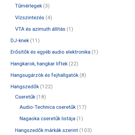
é
k
m
e
e
t
3
Tűmérlegek
3
k
é
r
r
e
t
4
Vízszintezés
4
k
m
m
r
e
t
1
VTA és azimuth állítás
1
é
é
m
r
e
t
1
DJ-knek
11
k
k
é
m
r
e
1
1
Erősítők és egyéb audio elektronika
1
k
é
m
r
t
t
2
Hangkarok, hangkar liftek
22
k
é
m
e
e
2
8
Hangsugárzók és fejhallgatók
8
k
é
r
r
t
t
1
Hangszedők
122
k
m
m
e
e
1
2
Cseretűk
18
é
é
r
r
8
2
1
Audio-Technica cseretűk
17
k
k
m
m
t
t
7
1
Nagaoka cseretűk listája
1
é
é
e
e
t
t
1
Hangszedők márkák szerint
103
k