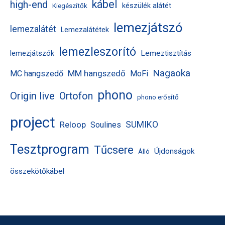
kábel
high-end
készülék alátét
Kiegészítők
lemezjátszó
lemezalátét
Lemezalátétek
lemezleszorító
Lemeztisztítás
lemezjátszók
Nagaoka
MM hangszedő
MC hangszedő
MoFi
phono
Origin live
Ortofon
phono erősítő
project
Reloop
SUMIKO
Soulines
Tesztprogram
Tűcsere
Újdonságok
Álló
összekötőkábel