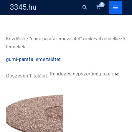
Skip
3345.hu
Search
to
content
Kezdőlap
/ “gumi-parafa lemezalátét” címkével rendelkező
termékek
gumi-parafa lemezalátét
Összesen 1 találat