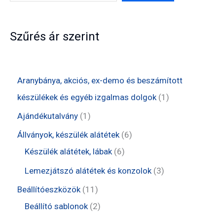
Szűrés ár szerint
Aranybánya, akciós, ex-demo és beszámított
1
készülékek és egyéb izgalmas dolgok
1
t
1
Ajándékutalvány
1
e
t
6
Állványok, készülék alátétek
6
r
e
6
t
Készülék alátétek, lábak
6
m
r
t
e
3
Lemezjátszó alátétek és konzolok
3
é
m
e
r
t
1
Beállítóeszközök
11
k
é
r
m
e
1
2
Beállító sablonok
2
k
m
é
r