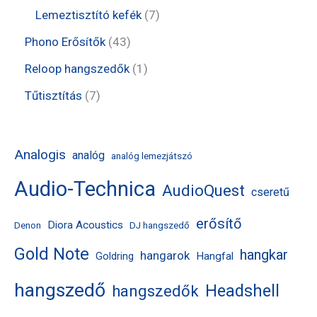
é
r
r
t
t
7
Lemeztisztító kefék
7
k
m
m
e
e
t
4
Phono Erősítők
43
é
é
r
r
e
3
1
Reloop hangszedők
1
k
k
m
m
r
t
t
7
Tűtisztítás
7
é
é
m
e
e
t
k
k
é
r
r
e
Analogis
analóg
analóg lemezjátszó
k
m
m
r
Audio-Technica
é
AudioQuest
é
m
cseretű
k
k
é
erősítő
Diora Acoustics
Denon
DJ hangszedő
k
Gold Note
hangkar
hangarok
Hangfal
Goldring
hangszedő
Headshell
hangszedők