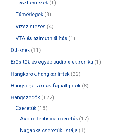
t
t
1
Tesztlemezek
1
é
k
m
e
e
t
3
Tűmérlegek
3
k
é
r
r
e
t
4
Vízszintezés
4
k
m
m
r
e
t
1
VTA és azimuth állítás
1
é
é
m
r
e
t
1
DJ-knek
11
k
k
é
m
r
e
1
1
Erősítők és egyéb audio elektronika
1
k
é
m
r
t
t
2
Hangkarok, hangkar liftek
22
k
é
m
e
e
2
8
Hangsugárzók és fejhallgatók
8
k
é
r
r
t
t
1
Hangszedők
122
k
m
m
e
e
1
2
Cseretűk
18
é
é
r
r
8
2
1
Audio-Technica cseretűk
17
k
k
m
m
t
t
7
1
Nagaoka cseretűk listája
1
é
é