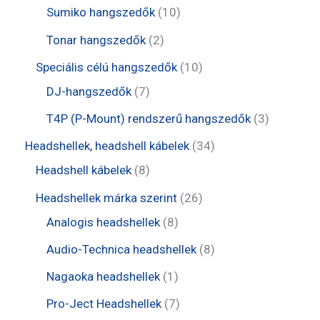
e
e
t
1
Sumiko hangszedők
10
k
m
r
r
e
0
2
Tonar hangszedők
2
é
m
m
r
t
t
1
Speciális célú hangszedők
10
k
é
é
m
e
e
7
0
DJ-hangszedők
7
k
k
é
r
r
t
t
3
T4P (P-Mount) rendszerű hangszedők
3
k
m
m
e
e
t
3
Headshellek, headshell kábelek
34
é
é
r
r
e
8
4
Headshell kábelek
8
k
k
m
m
r
t
t
2
Headshellek márka szerint
26
é
é
m
e
e
8
6
Analogis headshellek
8
k
k
é
r
r
t
t
8
Audio-Technica headshellek
8
k
m
m
e
e
t
1
Nagaoka headshellek
1
é
é
r
r
e
t
7
Pro-Ject Headshellek
7
k
k
m
m