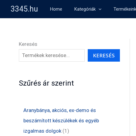
Skip
3345.hu
Home
Kategóriák
Termékein
to
content
Keresés
KERESÉS
Szűrés ár szerint
Aranybánya, akciós, ex-demo és
beszámított készülékek és egyéb
1
izgalmas dolgok
1