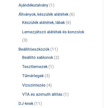
t
1
Ajándékutalvány
1
e
t
6
Állványok, készülék alátétek
6
r
e
6
t
Készülék alátétek, lábak
6
m
r
t
e
Lemezjátszó alátétek és konzolok
é
m
e
r
3
3
k
é
r
m
t
1
Beállítóeszközök
11
k
m
é
e
1
2
Beállító sablonok
2
é
k
r
t
t
1
Tesztlemezek
1
k
m
e
e
t
3
Tűmérlegek
3
é
r
r
e
t
4
Vízszintezés
4
k
m
m
r
e
t
1
VTA és azimuth állítás
1
é
é
m
r
e
t
1
DJ-knek
11
k
k
é