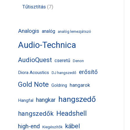
k
m
m
r
t
t
7
Tűtisztítás
7
é
é
m
e
e
t
k
k
é
r
r
e
Analogis
analóg
analóg lemezjátszó
k
m
m
r
Audio-Technica
é
é
m
k
k
é
AudioQuest
cseretű
Denon
k
erősítő
Diora Acoustics
DJ hangszedő
Gold Note
hangarok
Goldring
hangszedő
hangkar
Hangfal
Headshell
hangszedők
kábel
high-end
Kiegészítők