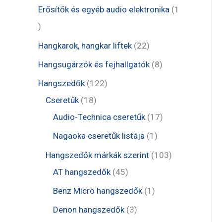
m
r
e
1
Erősítők és egyéb audio elektronika
1
k
é
m
r
t
1
k
é
m
e
t
2
Hangkarok, hangkar liftek
22
k
é
r
e
2
8
Hangsugárzók és fejhallgatók
8
k
m
r
t
t
1
Hangszedők
122
é
m
e
e
1
2
Cseretűk
18
k
é
r
r
8
2
1
Audio-Technica cseretűk
17
k
m
m
t
t
7
1
Nagaoka cseretűk listája
1
é
é
e
e
t
t
1
Hangszedők márkák szerint
103
k
k
r
r
e
e
4
0
AT hangszedők
45
m
m
r
r
5
3
1
Benz Micro hangszedők
1
é
é
m
m
t
t
t
3
Denon hangszedők
3
k
k
é
é
e
e