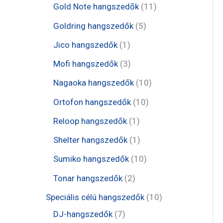
e
t
1
Gold Note hangszedők
11
k
k
r
r
r
e
1
5
Goldring hangszedők
5
m
m
m
r
t
t
1
Jico hangszedők
1
é
é
é
m
e
e
t
3
Mofi hangszedők
3
k
k
k
é
r
r
e
t
1
Nagaoka hangszedők
10
k
m
m
r
e
0
1
Ortofon hangszedők
10
é
é
m
r
t
0
1
Reloop hangszedők
1
k
k
é
m
e
t
t
1
Shelter hangszedők
1
k
é
r
e
e
t
1
Sumiko hangszedők
10
k
m
r
r
e
0
2
Tonar hangszedők
2
é
m
m
r
t
t
1
Speciális célú hangszedők
10
k
é
é
m
e
e
7
0
DJ-hangszedők
7
k
k