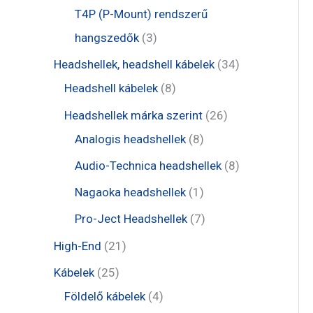
é
r
r
t
t
T4P (P-Mount) rendszerű
k
m
m
e
e
3
hangszedők
3
é
é
r
r
t
3
Headshellek, headshell kábelek
34
k
k
m
m
e
8
4
Headshell kábelek
8
é
é
r
t
t
2
Headshellek márka szerint
26
k
k
m
e
e
8
6
Analogis headshellek
8
é
r
r
t
t
8
Audio-Technica headshellek
8
k
m
m
e
e
t
1
Nagaoka headshellek
1
é
é
r
r
e
t
7
Pro-Ject Headshellek
7
k
k
m
m
r
e
t
2
High-End
21
é
é
m
r
e
1
2
Kábelek
25
k
k
é
m
r
t
5
4
Földelő kábelek
4
k
é