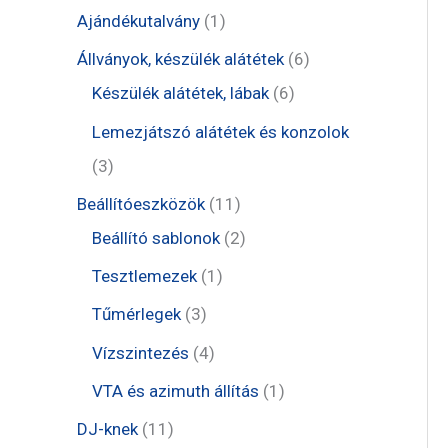
t
1
Ajándékutalvány
1
e
t
6
Állványok, készülék alátétek
6
r
e
6
t
Készülék alátétek, lábak
6
m
r
t
e
Lemezjátszó alátétek és konzolok
é
m
e
r
3
3
k
é
r
m
t
1
Beállítóeszközök
11
k
m
é
e
1
2
Beállító sablonok
2
é
k
r
t
t
1
Tesztlemezek
1
k
m
e
e
t
3
Tűmérlegek
3
é
r
r
e
t
4
Vízszintezés
4
k
m
m
r
e
t
1
VTA és azimuth állítás
1
é
é
m
r
e
t
1
DJ-knek
11
k
k
é