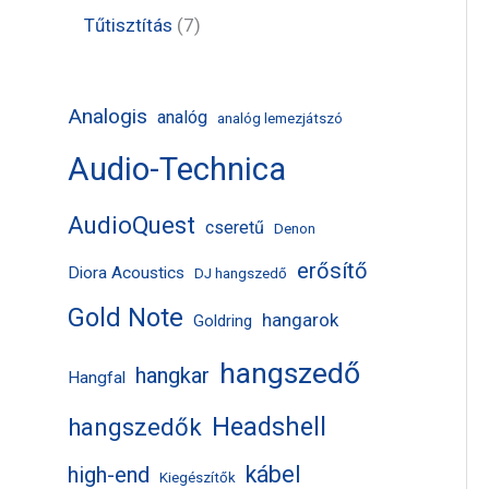
k
m
m
r
t
t
7
Tűtisztítás
7
é
é
m
e
e
t
k
k
é
r
r
e
Analogis
analóg
analóg lemezjátszó
k
m
m
r
Audio-Technica
é
é
m
k
k
é
AudioQuest
cseretű
Denon
k
erősítő
Diora Acoustics
DJ hangszedő
Gold Note
hangarok
Goldring
hangszedő
hangkar
Hangfal
Headshell
hangszedők
kábel
high-end
Kiegészítők