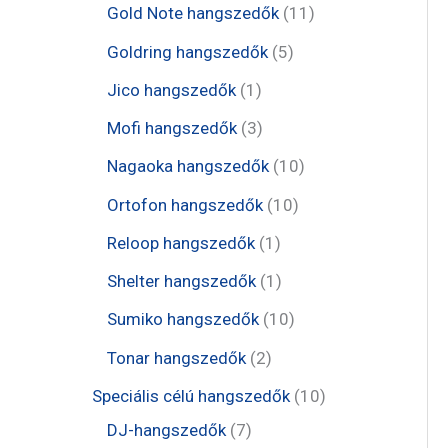
e
t
1
Gold Note hangszedők
11
k
k
r
r
r
e
1
5
Goldring hangszedők
5
m
m
m
r
t
t
1
Jico hangszedők
1
é
é
é
m
e
e
t
3
Mofi hangszedők
3
k
k
k
é
r
r
e
t
1
Nagaoka hangszedők
10
k
m
m
r
e
0
1
Ortofon hangszedők
10
é
é
m
r
t
0
1
Reloop hangszedők
1
k
k
é
m
e
t
t
1
Shelter hangszedők
1
k
é
r
e
e
t
1
Sumiko hangszedők
10
k
m
r
r
e
0
2
Tonar hangszedők
2
é
m
m
r
t
t
1
Speciális célú hangszedők
10
k
é
é
m
e
e
7
0
DJ-hangszedők
7
k
k