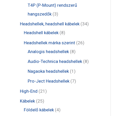
é
r
r
t
t
T4P (P-Mount) rendszerű
k
m
m
e
e
3
hangszedők
3
é
é
r
r
t
3
Headshellek, headshell kábelek
34
k
k
m
m
e
8
4
Headshell kábelek
8
é
é
r
t
t
2
Headshellek márka szerint
26
k
k
m
e
e
8
6
Analogis headshellek
8
é
r
r
t
t
8
Audio-Technica headshellek
8
k
m
m
e
e
t
1
Nagaoka headshellek
1
é
é
r
r
e
t
7
Pro-Ject Headshellek
7
k
k
m
m
r
e
t
2
High-End
21
é
é
m
r
e
1
2
Kábelek
25
k
k
é
m
r
t
5
4
Földelő kábelek
4
k
é