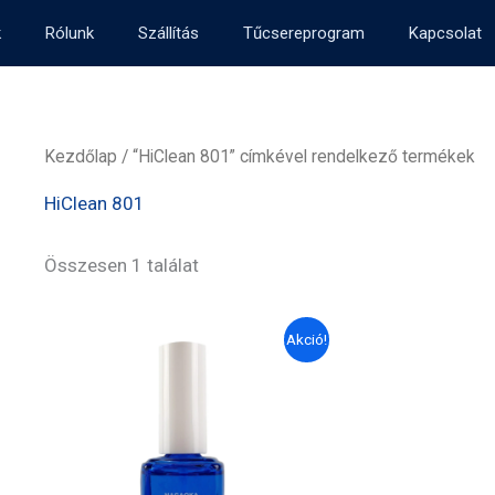
k
Rólunk
Szállítás
Tűcsereprogram
Kapcsolat
Kezdőlap
/ “HiClean 801” címkével rendelkező termékek
HiClean 801
Összesen 1 találat
Akció!