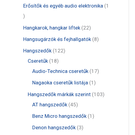
m
r
e
1
Erősítők és egyéb audio elektronika
1
k
é
m
r
t
1
k
é
m
e
t
2
Hangkarok, hangkar liftek
22
k
é
r
e
2
8
Hangsugárzók és fejhallgatók
8
k
m
r
t
t
1
Hangszedők
122
é
m
e
e
1
2
Cseretűk
18
k
é
r
r
8
2
1
Audio-Technica cseretűk
17
k
m
m
t
t
7
1
Nagaoka cseretűk listája
1
é
é
e
e
t
t
1
Hangszedők márkák szerint
103
k
k
r
r
e
e
4
0
AT hangszedők
45
m
m
r
r
5
3
1
Benz Micro hangszedők
1
é
é
m
m
t
t
t
3
Denon hangszedők
3
k
k
é
é
e
e