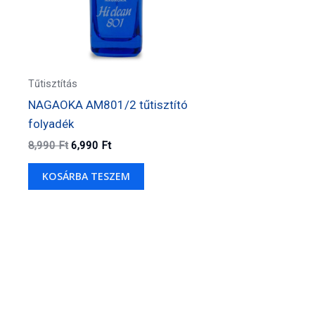
Tűtisztítás
NAGAOKA AM801/2 tűtisztító
folyadék
Original
Current
8,990
Ft
6,990
Ft
price
price
was:
is:
KOSÁRBA TESZEM
8,990 Ft.
6,990 Ft.