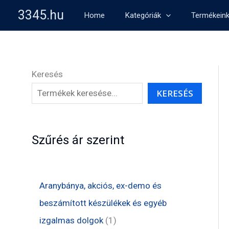
Skip
3345.hu
Home
Kategóriák
Termékein
to
content
Keresés
KERESÉS
Szűrés ár szerint
Aranybánya, akciós, ex-demo és
beszámított készülékek és egyéb
1
izgalmas dolgok
1