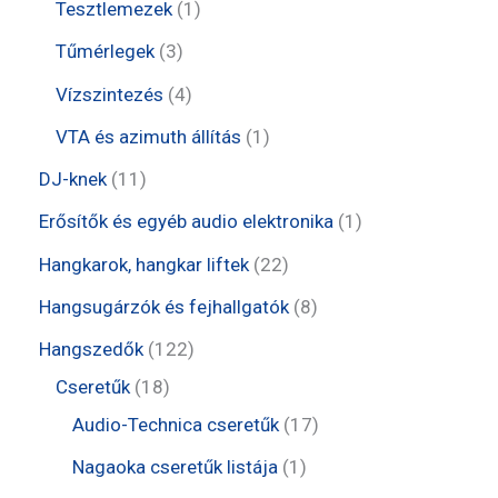
t
t
1
Tesztlemezek
1
é
k
m
e
e
t
3
Tűmérlegek
3
k
é
r
r
e
t
4
Vízszintezés
4
k
m
m
r
e
t
1
VTA és azimuth állítás
1
é
é
m
r
e
t
1
DJ-knek
11
k
k
é
m
r
e
1
1
Erősítők és egyéb audio elektronika
1
k
é
m
r
t
t
2
Hangkarok, hangkar liftek
22
k
é
m
e
e
2
8
Hangsugárzók és fejhallgatók
8
k
é
r
r
t
t
1
Hangszedők
122
k
m
m
e
e
1
2
Cseretűk
18
é
é
r
r
8
2
1
Audio-Technica cseretűk
17
k
k
m
m
t
t
7
1
Nagaoka cseretűk listája
1
é
é