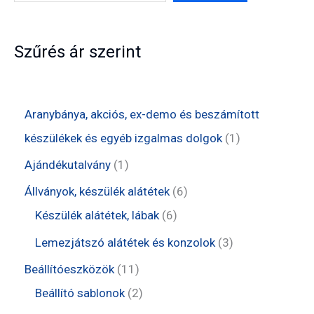
Szűrés ár szerint
Aranybánya, akciós, ex-demo és beszámított
1
készülékek és egyéb izgalmas dolgok
1
t
1
Ajándékutalvány
1
e
t
6
Állványok, készülék alátétek
6
r
e
6
t
Készülék alátétek, lábak
6
m
r
t
e
3
Lemezjátszó alátétek és konzolok
3
é
m
e
r
t
1
Beállítóeszközök
11
k
é
r
m
e
1
2
Beállító sablonok
2
k
m
é
r