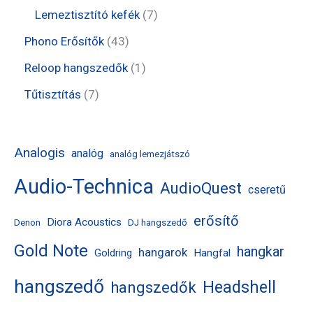
é
r
r
t
t
7
Lemeztisztító kefék
7
k
m
m
e
e
t
4
Phono Erősítők
43
é
é
r
r
e
3
1
Reloop hangszedők
1
k
k
m
m
r
t
t
7
Tűtisztítás
7
é
é
m
e
e
t
k
k
é
r
r
e
Analogis
analóg
analóg lemezjátszó
k
m
m
r
Audio-Technica
é
AudioQuest
é
m
cseretű
k
k
é
erősítő
Diora Acoustics
Denon
DJ hangszedő
k
Gold Note
hangkar
hangarok
Hangfal
Goldring
hangszedő
Headshell
hangszedők