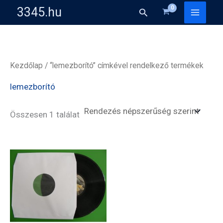
Skip
3345.hu
Search
to
content
Kezdőlap
/ “lemezborító” címkével rendelkező termékek
lemezborító
Összesen 1 találat