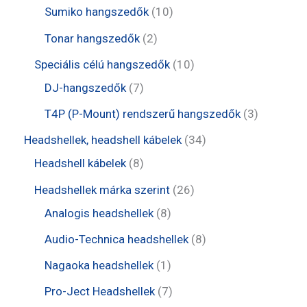
e
e
t
1
Sumiko hangszedők
10
k
m
r
r
e
0
2
Tonar hangszedők
2
é
m
m
r
t
t
1
Speciális célú hangszedők
10
k
é
é
m
e
e
7
0
DJ-hangszedők
7
k
k
é
r
r
t
t
3
T4P (P-Mount) rendszerű hangszedők
3
k
m
m
e
e
t
3
Headshellek, headshell kábelek
34
é
é
r
r
e
8
4
Headshell kábelek
8
k
k
m
m
r
t
t
2
Headshellek márka szerint
26
é
é
m
e
e
8
6
Analogis headshellek
8
k
k
é
r
r
t
t
8
Audio-Technica headshellek
8
k
m
m
e
e
t
1
Nagaoka headshellek
1
é
é
r
r
e
t
7
Pro-Ject Headshellek
7
k
k
m
m