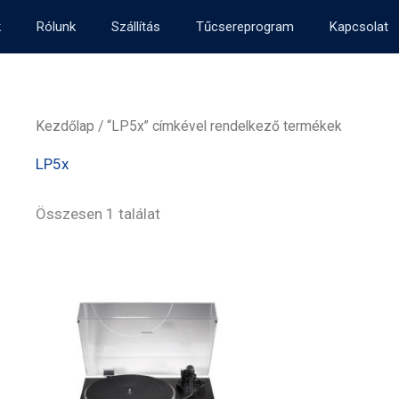
k
Rólunk
Szállítás
Tűcsereprogram
Kapcsolat
Kezdőlap
/ “LP5x” címkével rendelkező termékek
LP5x
Összesen 1 találat