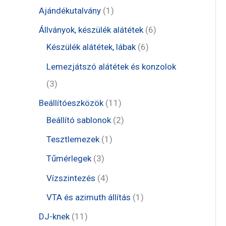
t
1
Ajándékutalvány
1
e
t
6
Állványok, készülék alátétek
6
r
e
6
t
Készülék alátétek, lábak
6
m
r
t
e
Lemezjátszó alátétek és konzolok
é
m
e
r
3
3
k
é
r
m
t
1
Beállítóeszközök
11
k
m
é
e
1
2
Beállító sablonok
2
é
k
r
t
t
1
Tesztlemezek
1
k
m
e
e
t
3
Tűmérlegek
3
é
r
r
e
t
4
Vízszintezés
4
k
m
m
r
e
t
1
VTA és azimuth állítás
1
é
é
m
r
e
t
1
DJ-knek
11
k
k
é