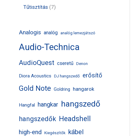
k
m
m
r
t
t
7
Tűtisztítás
7
é
é
m
e
e
t
k
k
é
r
r
e
Analogis
analóg
analóg lemezjátszó
k
m
m
r
Audio-Technica
é
é
m
k
k
é
AudioQuest
cseretű
Denon
k
erősítő
Diora Acoustics
DJ hangszedő
Gold Note
hangarok
Goldring
hangszedő
hangkar
Hangfal
Headshell
hangszedők
kábel
high-end
Kiegészítők