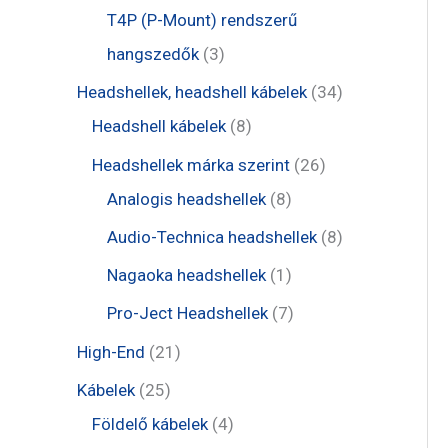
é
r
r
t
t
T4P (P-Mount) rendszerű
k
m
m
e
e
3
hangszedők
3
é
é
r
r
t
3
Headshellek, headshell kábelek
34
k
k
m
m
e
8
4
Headshell kábelek
8
é
é
r
t
t
2
Headshellek márka szerint
26
k
k
m
e
e
8
6
Analogis headshellek
8
é
r
r
t
t
8
Audio-Technica headshellek
8
k
m
m
e
e
t
1
Nagaoka headshellek
1
é
é
r
r
e
t
7
Pro-Ject Headshellek
7
k
k
m
m
r
e
t
2
High-End
21
é
é
m
r
e
1
2
Kábelek
25
k
k
é
m
r
t
5
4
Földelő kábelek
4
k
é