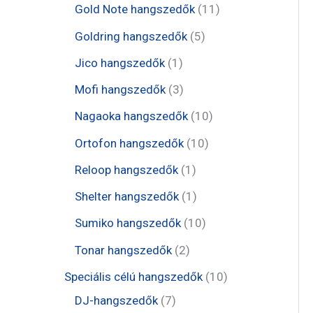
e
t
1
Gold Note hangszedők
11
k
k
r
r
r
e
1
5
Goldring hangszedők
5
m
m
m
r
t
t
1
Jico hangszedők
1
é
é
é
m
e
e
t
3
Mofi hangszedők
3
k
k
k
é
r
r
e
t
1
Nagaoka hangszedők
10
k
m
m
r
e
0
1
Ortofon hangszedők
10
é
é
m
r
t
0
1
Reloop hangszedők
1
k
k
é
m
e
t
t
1
Shelter hangszedők
1
k
é
r
e
e
t
1
Sumiko hangszedők
10
k
m
r
r
e
0
2
Tonar hangszedők
2
é
m
m
r
t
t
1
Speciális célú hangszedők
10
k
é
é
m
e
e
7
0
DJ-hangszedők
7
k
k