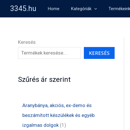
Skip
3345.hu
Home
Kategóriák
Termékein
to
content
Keresés
KERESÉS
Szűrés ár szerint
Aranybánya, akciós, ex-demo és
beszámított készülékek és egyéb
1
izgalmas dolgok
1