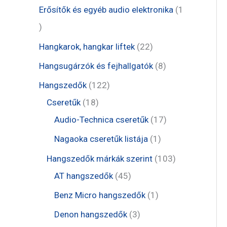
m
r
e
1
Erősítők és egyéb audio elektronika
1
k
é
m
r
t
1
k
é
m
e
t
2
Hangkarok, hangkar liftek
22
k
é
r
e
2
8
Hangsugárzók és fejhallgatók
8
k
m
r
t
t
1
Hangszedők
122
é
m
e
e
1
2
Cseretűk
18
k
é
r
r
8
2
1
Audio-Technica cseretűk
17
k
m
m
t
t
7
1
Nagaoka cseretűk listája
1
é
é
e
e
t
t
1
Hangszedők márkák szerint
103
k
k
r
r
e
e
4
0
AT hangszedők
45
m
m
r
r
5
3
1
Benz Micro hangszedők
1
é
é
m
m
t
t
t
3
Denon hangszedők
3
k
k
é
é
e
e