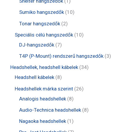
1
Shelter hangszedők
1
k
é
r
e
e
t
1
Sumiko hangszedők
10
k
m
r
r
e
0
2
Tonar hangszedők
2
é
m
m
r
t
t
1
Speciális célú hangszedők
10
k
é
é
m
e
e
7
0
DJ-hangszedők
7
k
k
é
r
r
t
t
3
T4P (P-Mount) rendszerű hangszedők
3
k
m
m
e
e
t
3
Headshellek, headshell kábelek
34
é
é
r
r
e
8
4
Headshell kábelek
8
k
k
m
m
r
t
t
2
Headshellek márka szerint
26
é
é
m
e
e
8
6
Analogis headshellek
8
k
k
é
r
r
t
t
8
Audio-Technica headshellek
8
k
m
m
e
e
t
1
Nagaoka headshellek
1
é
é
r
r
e
t