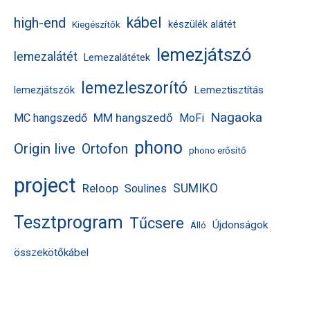
kábel
high-end
készülék alátét
Kiegészítők
lemezjátszó
lemezalátét
Lemezalátétek
lemezleszorító
Lemeztisztítás
lemezjátszók
Nagaoka
MM hangszedő
MC hangszedő
MoFi
phono
Origin live
Ortofon
phono erősítő
project
Reloop
SUMIKO
Soulines
Tesztprogram
Tűcsere
Újdonságok
Álló
összekötőkábel