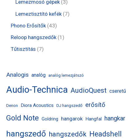
e
3
3
Lemezmosó gépek
3
k
é
r
r
t
t
7
Lemeztisztító kefék
7
k
m
m
e
e
t
4
Phono Erősítők
43
é
é
r
r
e
3
1
Reloop hangszedők
1
k
k
m
m
r
t
t
7
Tűtisztítás
7
é
é
m
e
e
t
k
k
é
r
r
e
Analogis
analóg
analóg lemezjátszó
k
m
m
r
Audio-Technica
é
AudioQuest
é
m
cseretű
k
k
é
erősítő
Diora Acoustics
Denon
DJ hangszedő
k
Gold Note
hangkar
hangarok
Hangfal
Goldring
hangszedő
Headshell
hangszedők