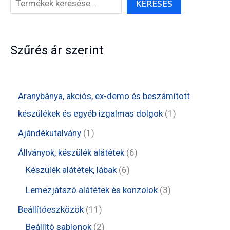
KERESÉS
Szűrés ár szerint
Aranybánya, akciós, ex-demo és beszámított
1
készülékek és egyéb izgalmas dolgok
1
t
1
Ajándékutalvány
1
e
t
6
Állványok, készülék alátétek
6
r
e
6
t
Készülék alátétek, lábak
6
m
r
t
e
3
Lemezjátszó alátétek és konzolok
3
é
m
e
r
t
1
Beállítóeszközök
11
k
é
r
m
e
1
2
Beállító sablonok
2