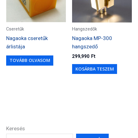
Cseretűk
Hangszedők
Nagaoka cseretűk
Nagaoka MP-300
árlistája
hangszedő
299,990
Ft
TOVÁBB OLVASOM
KOSÁRBA TESZEM
Keresés