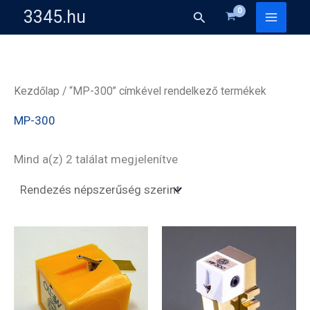
Skip
3345.hu
Search
to
content
Kezdőlap
/ “MP-300” címkével rendelkező termékek
MP-300
Sorted
Mind a(z) 2 találat megjelenítve
by
popularity