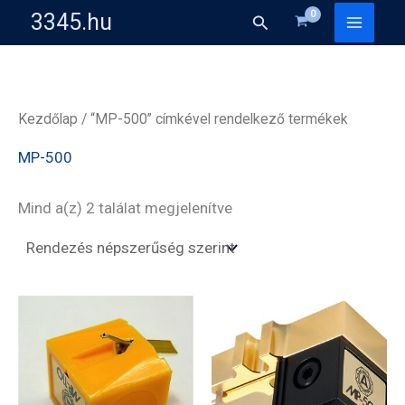
Skip
3345.hu
Search
to
content
Kezdőlap
/ “MP-500” címkével rendelkező termékek
MP-500
Sorted
Mind a(z) 2 találat megjelenítve
by
popularity