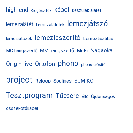
kábel
high-end
készülék alátét
Kiegészítők
lemezjátszó
lemezalátét
Lemezalátétek
lemezleszorító
Lemeztisztítás
lemezjátszók
Nagaoka
MM hangszedő
MC hangszedő
MoFi
phono
Origin live
Ortofon
phono erősítő
project
Reloop
SUMIKO
Soulines
Tesztprogram
Tűcsere
Újdonságok
Álló
összekötőkábel