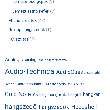
e
3
3
Lemezmosó gépek
3
k
é
r
r
t
t
7
Lemeztisztító kefék
7
k
m
m
e
e
t
4
Phono Erősítők
43
é
é
r
r
e
3
1
Reloop hangszedők
1
k
k
m
m
r
t
t
7
Tűtisztítás
7
é
é
m
e
e
t
k
k
é
r
r
e
Analogis
analóg
analóg lemezjátszó
k
m
m
r
Audio-Technica
é
AudioQuest
é
m
cseretű
k
k
é
erősítő
Diora Acoustics
Denon
DJ hangszedő
k
Gold Note
hangkar
hangarok
Hangfal
Goldring
hangszedő
Headshell
hangszedők