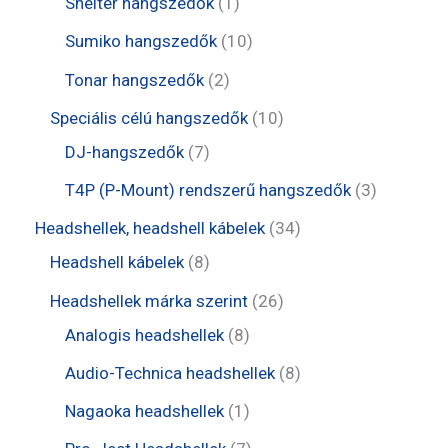
1
Shelter hangszedők
1
k
é
r
e
e
t
1
Sumiko hangszedők
10
k
m
r
r
e
0
2
Tonar hangszedők
2
é
m
m
r
t
t
1
Speciális célú hangszedők
10
k
é
é
m
e
e
7
0
DJ-hangszedők
7
k
k
é
r
r
t
t
3
T4P (P-Mount) rendszerű hangszedők
3
k
m
m
e
e
t
3
Headshellek, headshell kábelek
34
é
é
r
r
e
8
4
Headshell kábelek
8
k
k
m
m
r
t
t
2
Headshellek márka szerint
26
é
é
m
e
e
8
6
Analogis headshellek
8
k
k
é
r
r
t
t
8
Audio-Technica headshellek
8
k
m
m
e
e
t
1
Nagaoka headshellek
1
é
é
r
r
e
t