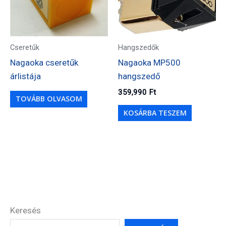
Cseretűk
Hangszedők
Nagaoka cseretűk
Nagaoka MP500
árlistája
hangszedő
359,990
Ft
TOVÁBB OLVASOM
KOSÁRBA TESZEM
Keresés