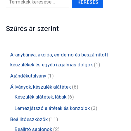
KERESÉS
Szűrés ár szerint
Aranybánya, akciós, ex-demo és beszámított
1
készülékek és egyéb izgalmas dolgok
1
t
1
Ajándékutalvány
1
e
t
6
Állványok, készülék alátétek
6
r
e
6
t
Készülék alátétek, lábak
6
m
r
t
e
3
Lemezjátszó alátétek és konzolok
3
é
m
e
r
t
1
Beállítóeszközök
11
k
é
r
m
e
1
2
Beállító sablonok
2