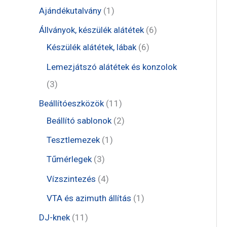
t
1
Ajándékutalvány
1
e
t
6
Állványok, készülék alátétek
6
r
e
6
t
Készülék alátétek, lábak
6
m
r
t
e
Lemezjátszó alátétek és konzolok
é
m
e
r
3
3
k
é
r
m
t
1
Beállítóeszközök
11
k
m
é
e
1
2
Beállító sablonok
2
é
k
r
t
t
1
Tesztlemezek
1
k
m
e
e
t
3
Tűmérlegek
3
é
r
r
e
t
4
Vízszintezés
4
k
m
m
r
e
t
1
VTA és azimuth állítás
1
é
é
m
r
e
t
1
DJ-knek
11
k
k
é