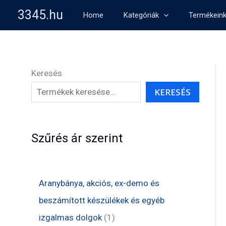
Skip
3345.hu
Home
Kategóriák
Termékein
to
content
Keresés
KERESÉS
Szűrés ár szerint
Aranybánya, akciós, ex-demo és
beszámított készülékek és egyéb
1
izgalmas dolgok
1