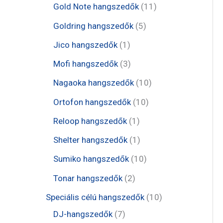
e
t
1
Gold Note hangszedők
11
k
k
r
r
r
e
1
5
Goldring hangszedők
5
m
m
m
r
t
t
1
Jico hangszedők
1
é
é
é
m
e
e
t
3
Mofi hangszedők
3
k
k
k
é
r
r
e
t
1
Nagaoka hangszedők
10
k
m
m
r
e
0
1
Ortofon hangszedők
10
é
é
m
r
t
0
1
Reloop hangszedők
1
k
k
é
m
e
t
t
1
Shelter hangszedők
1
k
é
r
e
e
t
1
Sumiko hangszedők
10
k
m
r
r
e
0
2
Tonar hangszedők
2
é
m
m
r
t
t
1
Speciális célú hangszedők
10
k
é
é
m
e
e
7
0
DJ-hangszedők
7
k
k