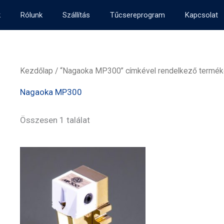
k
Rólunk
Szállítás
Tűcsereprogram
Kapcsolat
Kezdőlap
/ “Nagaoka MP300” címkével rendelkező termé
Nagaoka MP300
Összesen 1 találat