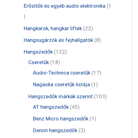
m
r
e
1
Erősítők és egyéb audio elektronika
1
k
é
m
r
t
1
k
é
m
e
t
2
Hangkarok, hangkar liftek
22
k
é
r
e
2
8
Hangsugárzók és fejhallgatók
8
k
m
r
t
t
1
Hangszedők
122
é
m
e
e
1
2
Cseretűk
18
k
é
r
r
8
2
1
Audio-Technica cseretűk
17
k
m
m
t
t
7
1
Nagaoka cseretűk listája
1
é
é
e
e
t
t
1
Hangszedők márkák szerint
103
k
k
r
r
e
e
4
0
AT hangszedők
45
m
m
r
r
5
3
1
Benz Micro hangszedők
1
é
é
m
m
t
t
t
3
Denon hangszedők
3
k
k
é
é
e
e