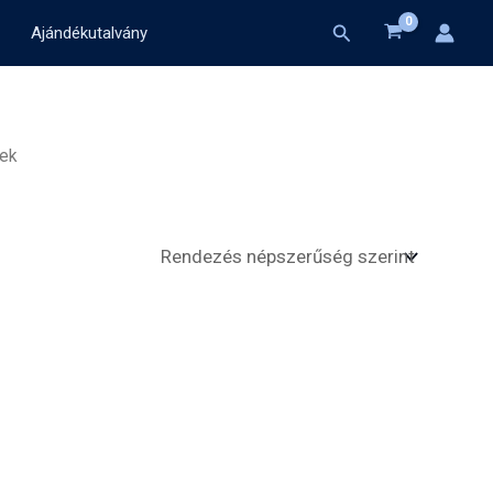
Search
Ajándékutalvány
kek