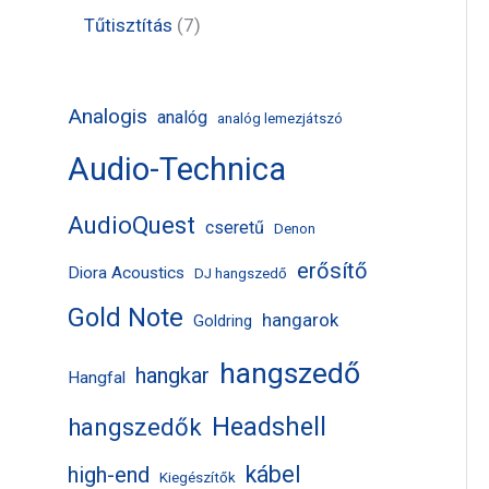
k
m
m
r
t
t
7
Tűtisztítás
7
é
é
m
e
e
t
k
k
é
r
r
e
Analogis
analóg
analóg lemezjátszó
k
m
m
r
Audio-Technica
é
é
m
k
k
é
AudioQuest
cseretű
Denon
k
erősítő
Diora Acoustics
DJ hangszedő
Gold Note
hangarok
Goldring
hangszedő
hangkar
Hangfal
Headshell
hangszedők
kábel
high-end
Kiegészítők