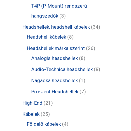
é
r
r
t
t
T4P (P-Mount) rendszerű
k
m
m
e
e
3
hangszedők
3
é
é
r
r
t
3
Headshellek, headshell kábelek
34
k
k
m
m
e
8
4
Headshell kábelek
8
é
é
r
t
t
2
Headshellek márka szerint
26
k
k
m
e
e
8
6
Analogis headshellek
8
é
r
r
t
t
8
Audio-Technica headshellek
8
k
m
m
e
e
t
1
Nagaoka headshellek
1
é
é
r
r
e
t
7
Pro-Ject Headshellek
7
k
k
m
m
r
e
t
2
High-End
21
é
é
m
r
e
1
2
Kábelek
25
k
k
é
m
r
t
5
4
Földelő kábelek
4
k
é