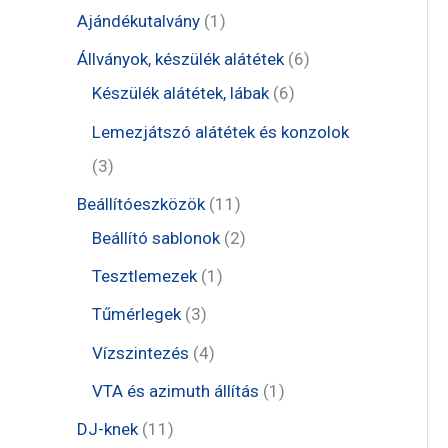
t
1
Ajándékutalvány
1
e
t
6
Állványok, készülék alátétek
6
r
e
6
t
Készülék alátétek, lábak
6
m
r
t
e
Lemezjátszó alátétek és konzolok
é
m
e
r
3
3
k
é
r
m
t
1
Beállítóeszközök
11
k
m
é
e
1
2
Beállító sablonok
2
é
k
r
t
t
1
Tesztlemezek
1
k
m
e
e
t
3
Tűmérlegek
3
é
r
r
e
t
4
Vízszintezés
4
k
m
m
r
e
t
1
VTA és azimuth állítás
1
é
é
m
r
e
t
1
DJ-knek
11
k
k
é