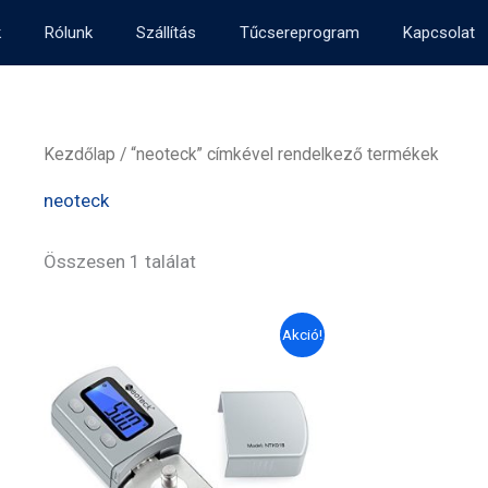
k
Rólunk
Szállítás
Tűcsereprogram
Kapcsolat
Kezdőlap
/ “neoteck” címkével rendelkező termékek
neoteck
Összesen 1 találat
Akció!