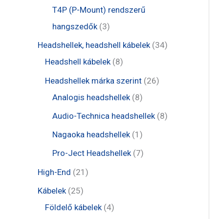
é
r
r
t
t
T4P (P-Mount) rendszerű
k
m
m
e
e
3
hangszedők
3
é
é
r
r
t
3
Headshellek, headshell kábelek
34
k
k
m
m
e
8
4
Headshell kábelek
8
é
é
r
t
t
2
Headshellek márka szerint
26
k
k
m
e
e
8
6
Analogis headshellek
8
é
r
r
t
t
8
Audio-Technica headshellek
8
k
m
m
e
e
t
1
Nagaoka headshellek
1
é
é
r
r
e
t
7
Pro-Ject Headshellek
7
k
k
m
m
r
e
t
2
High-End
21
é
é
m
r
e
1
2
Kábelek
25
k
k
é
m
r
t
5
4
Földelő kábelek
4
k
é