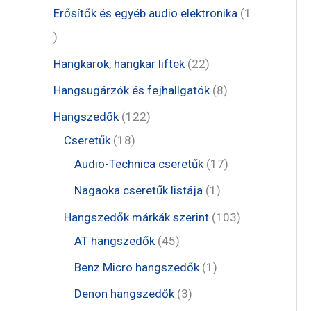
m
r
e
1
Erősítők és egyéb audio elektronika
1
k
é
m
r
t
1
k
é
m
e
t
2
Hangkarok, hangkar liftek
22
k
é
r
e
2
8
Hangsugárzók és fejhallgatók
8
k
m
r
t
t
1
Hangszedők
122
é
m
e
e
1
2
Cseretűk
18
k
é
r
r
8
2
1
Audio-Technica cseretűk
17
k
m
m
t
t
7
1
Nagaoka cseretűk listája
1
é
é
e
e
t
t
1
Hangszedők márkák szerint
103
k
k
r
r
e
e
4
0
AT hangszedők
45
m
m
r
r
5
3
1
Benz Micro hangszedők
1
é
é
m
m
t
t
t
3
Denon hangszedők
3
k
k
é
é
e
e