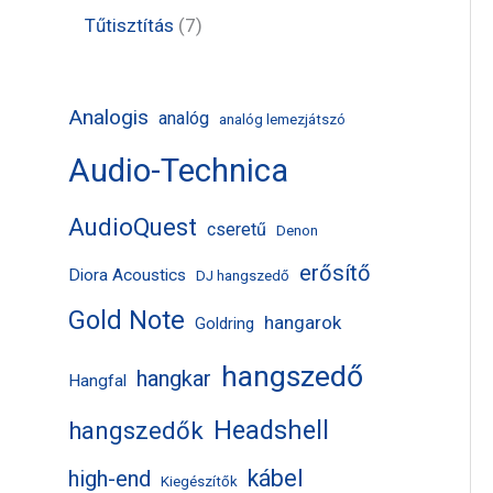
k
m
m
r
t
t
7
Tűtisztítás
7
é
é
m
e
e
t
k
k
é
r
r
e
Analogis
analóg
analóg lemezjátszó
k
m
m
r
Audio-Technica
é
é
m
k
k
é
AudioQuest
cseretű
Denon
k
erősítő
Diora Acoustics
DJ hangszedő
Gold Note
hangarok
Goldring
hangszedő
hangkar
Hangfal
Headshell
hangszedők
kábel
high-end
Kiegészítők