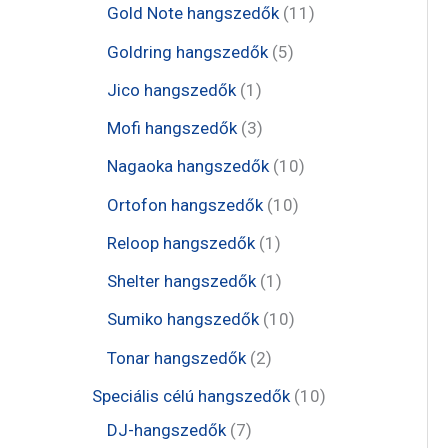
e
t
1
Gold Note hangszedők
11
k
k
r
r
r
e
1
5
Goldring hangszedők
5
m
m
m
r
t
t
1
Jico hangszedők
1
é
é
é
m
e
e
t
3
Mofi hangszedők
3
k
k
k
é
r
r
e
t
1
Nagaoka hangszedők
10
k
m
m
r
e
0
1
Ortofon hangszedők
10
é
é
m
r
t
0
1
Reloop hangszedők
1
k
k
é
m
e
t
t
1
Shelter hangszedők
1
k
é
r
e
e
t
1
Sumiko hangszedők
10
k
m
r
r
e
0
2
Tonar hangszedők
2
é
m
m
r
t
t
1
Speciális célú hangszedők
10
k
é
é
m
e
e
7
0
DJ-hangszedők
7
k
k