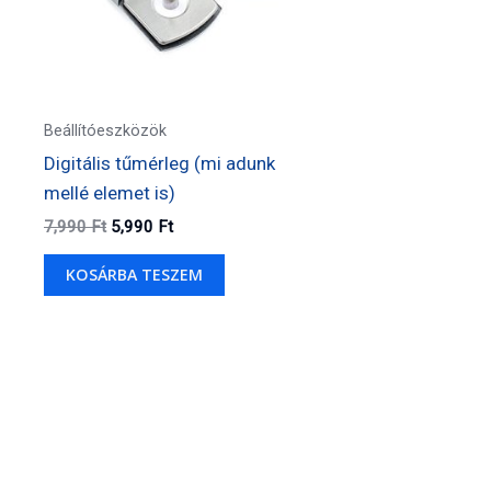
Beállítóeszközök
Digitális tűmérleg (mi adunk
mellé elemet is)
Original
Current
7,990
Ft
5,990
Ft
price
price
was:
is:
KOSÁRBA TESZEM
7,990 Ft.
5,990 Ft.