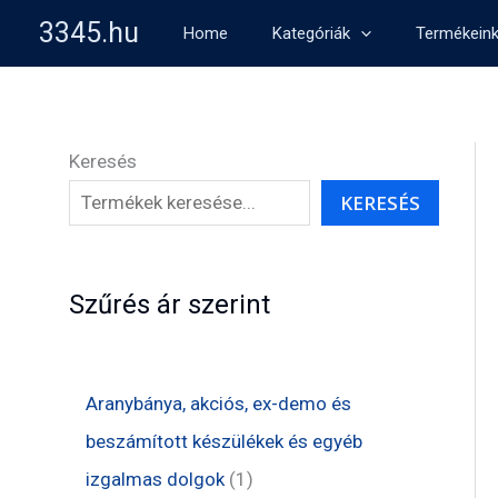
Skip
3345.hu
Home
Kategóriák
Termékein
to
content
Keresés
KERESÉS
Szűrés ár szerint
Aranybánya, akciós, ex-demo és
beszámított készülékek és egyéb
1
izgalmas dolgok
1