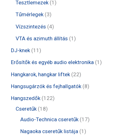
t
t
1
Tesztlemezek
1
é
k
m
e
e
t
3
Tűmérlegek
3
k
é
r
r
e
t
4
Vízszintezés
4
k
m
m
r
e
t
1
VTA és azimuth állítás
1
é
é
m
r
e
t
1
DJ-knek
11
k
k
é
m
r
e
1
1
Erősítők és egyéb audio elektronika
1
k
é
m
r
t
t
2
Hangkarok, hangkar liftek
22
k
é
m
e
e
2
8
Hangsugárzók és fejhallgatók
8
k
é
r
r
t
t
1
Hangszedők
122
k
m
m
e
e
1
2
Cseretűk
18
é
é
r
r
8
2
1
Audio-Technica cseretűk
17
k
k
m
m
t
t
7
1
Nagaoka cseretűk listája
1
é
é