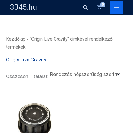
Skip
3345.hu
Search
to
content
Kezdőlap
/ “Origin Live Gravity” címkével rendelkező
termékek
Origin Live Gravity
Összesen 1 találat