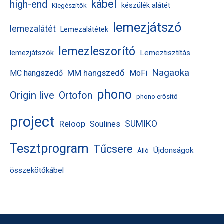
kábel
high-end
készülék alátét
Kiegészítők
lemezjátszó
lemezalátét
Lemezalátétek
lemezleszorító
Lemeztisztítás
lemezjátszók
Nagaoka
MM hangszedő
MC hangszedő
MoFi
phono
Origin live
Ortofon
phono erősítő
project
Reloop
SUMIKO
Soulines
Tesztprogram
Tűcsere
Újdonságok
Álló
összekötőkábel