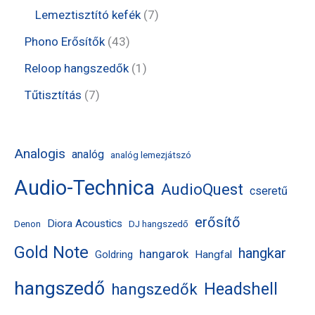
é
r
r
t
t
7
Lemeztisztító kefék
7
k
m
m
e
e
t
4
Phono Erősítők
43
é
é
r
r
e
3
1
Reloop hangszedők
1
k
k
m
m
r
t
t
7
Tűtisztítás
7
é
é
m
e
e
t
k
k
é
r
r
e
Analogis
analóg
analóg lemezjátszó
k
m
m
r
Audio-Technica
é
AudioQuest
é
m
cseretű
k
k
é
erősítő
Diora Acoustics
Denon
DJ hangszedő
k
Gold Note
hangkar
hangarok
Hangfal
Goldring
hangszedő
Headshell
hangszedők