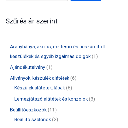
Szűrés ár szerint
Aranybánya, akciós, ex-demo és beszámított
1
készülékek és egyéb izgalmas dolgok
1
t
1
Ajándékutalvány
1
e
t
6
Állványok, készülék alátétek
6
r
e
6
t
Készülék alátétek, lábak
6
m
r
t
e
3
Lemezjátszó alátétek és konzolok
3
é
m
e
r
t
1
Beállítóeszközök
11
k
é
r
m
e
1
2
Beállító sablonok
2
k
m
é
r