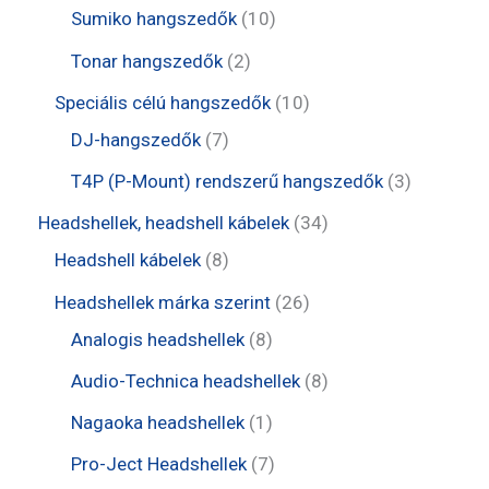
e
e
t
1
Sumiko hangszedők
10
k
m
r
r
e
0
2
Tonar hangszedők
2
é
m
m
r
t
t
1
Speciális célú hangszedők
10
k
é
é
m
e
e
7
0
DJ-hangszedők
7
k
k
é
r
r
t
t
3
T4P (P-Mount) rendszerű hangszedők
3
k
m
m
e
e
t
3
Headshellek, headshell kábelek
34
é
é
r
r
e
8
4
Headshell kábelek
8
k
k
m
m
r
t
t
2
Headshellek márka szerint
26
é
é
m
e
e
8
6
Analogis headshellek
8
k
k
é
r
r
t
t
8
Audio-Technica headshellek
8
k
m
m
e
e
t
1
Nagaoka headshellek
1
é
é
r
r
e
t
7
Pro-Ject Headshellek
7
k
k
m
m