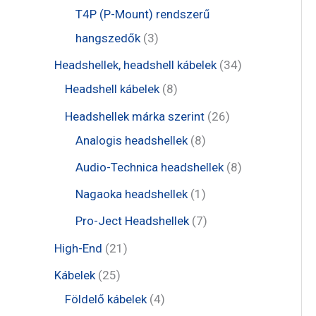
é
r
r
t
t
T4P (P-Mount) rendszerű
k
m
m
e
e
3
hangszedők
3
é
é
r
r
t
3
Headshellek, headshell kábelek
34
k
k
m
m
e
8
4
Headshell kábelek
8
é
é
r
t
t
2
Headshellek márka szerint
26
k
k
m
e
e
8
6
Analogis headshellek
8
é
r
r
t
t
8
Audio-Technica headshellek
8
k
m
m
e
e
t
1
Nagaoka headshellek
1
é
é
r
r
e
t
7
Pro-Ject Headshellek
7
k
k
m
m
r
e
t
2
High-End
21
é
é
m
r
e
1
2
Kábelek
25
k
k
é
m
r
t
5
4
Földelő kábelek
4
k
é