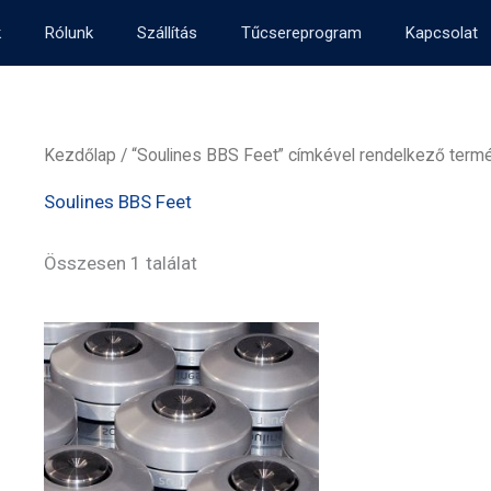
k
Rólunk
Szállítás
Tűcsereprogram
Kapcsolat
Kezdőlap
/ “Soulines BBS Feet” címkével rendelkező term
Soulines BBS Feet
Összesen 1 találat