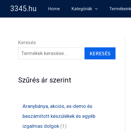
Skip
3345.hu
Home
Kategóriák
Termékein
to
content
Keresés
KERESÉS
Szűrés ár szerint
Aranybánya, akciós, ex-demo és
beszámított készülékek és egyéb
1
izgalmas dolgok
1