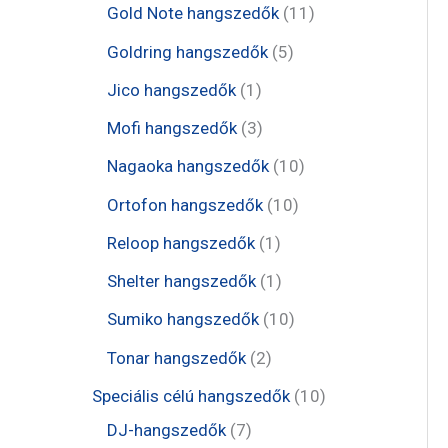
e
t
1
Gold Note hangszedők
11
k
k
r
r
r
e
1
5
Goldring hangszedők
5
m
m
m
r
t
t
1
Jico hangszedők
1
é
é
é
m
e
e
t
3
Mofi hangszedők
3
k
k
k
é
r
r
e
t
1
Nagaoka hangszedők
10
k
m
m
r
e
0
1
Ortofon hangszedők
10
é
é
m
r
t
0
1
Reloop hangszedők
1
k
k
é
m
e
t
t
1
Shelter hangszedők
1
k
é
r
e
e
t
1
Sumiko hangszedők
10
k
m
r
r
e
0
2
Tonar hangszedők
2
é
m
m
r
t
t
1
Speciális célú hangszedők
10
k
é
é
m
e
e
7
0
DJ-hangszedők
7
k
k