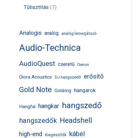
k
m
m
r
t
t
7
Tűtisztítás
7
é
é
m
e
e
t
k
k
é
r
r
e
Analogis
analóg
analóg lemezjátszó
k
m
m
r
Audio-Technica
é
é
m
k
k
é
AudioQuest
cseretű
Denon
k
erősítő
Diora Acoustics
DJ hangszedő
Gold Note
hangarok
Goldring
hangszedő
hangkar
Hangfal
Headshell
hangszedők
kábel
high-end
Kiegészítők