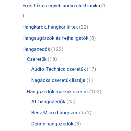
m
r
e
1
Erősítők és egyéb audio elektronika
1
k
é
m
r
t
1
k
é
m
e
t
2
Hangkarok, hangkar liftek
22
k
é
r
e
2
8
Hangsugárzók és fejhallgatók
8
k
m
r
t
t
1
Hangszedők
122
é
m
e
e
1
2
Cseretűk
18
k
é
r
r
8
2
1
Audio-Technica cseretűk
17
k
m
m
t
t
7
1
Nagaoka cseretűk listája
1
é
é
e
e
t
t
1
Hangszedők márkák szerint
103
k
k
r
r
e
e
4
0
AT hangszedők
45
m
m
r
r
5
3
1
Benz Micro hangszedők
1
é
é
m
m
t
t
t
3
Denon hangszedők
3
k
k
é
é
e
e