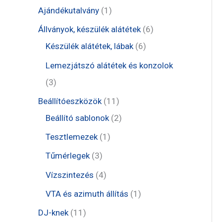
t
1
Ajándékutalvány
1
e
t
6
Állványok, készülék alátétek
6
r
e
6
t
Készülék alátétek, lábak
6
m
r
t
e
Lemezjátszó alátétek és konzolok
é
m
e
r
3
3
k
é
r
m
t
1
Beállítóeszközök
11
k
m
é
e
1
2
Beállító sablonok
2
é
k
r
t
t
1
Tesztlemezek
1
k
m
e
e
t
3
Tűmérlegek
3
é
r
r
e
t
4
Vízszintezés
4
k
m
m
r
e
t
1
VTA és azimuth állítás
1
é
é
m
r
e
t
1
DJ-knek
11
k
k
é