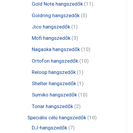
e
t
1
Gold Note hangszedők
11
k
k
r
r
r
e
1
5
Goldring hangszedők
5
m
m
m
r
t
t
1
Jico hangszedők
1
é
é
é
m
e
e
t
3
Mofi hangszedők
3
k
k
k
é
r
r
e
t
1
Nagaoka hangszedők
10
k
m
m
r
e
0
1
Ortofon hangszedők
10
é
é
m
r
t
0
1
Reloop hangszedők
1
k
k
é
m
e
t
t
1
Shelter hangszedők
1
k
é
r
e
e
t
1
Sumiko hangszedők
10
k
m
r
r
e
0
2
Tonar hangszedők
2
é
m
m
r
t
t
1
Speciális célú hangszedők
10
k
é
é
m
e
e
7
0
DJ-hangszedők
7
k
k