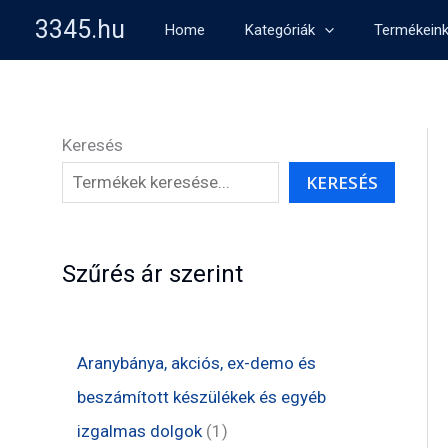
Skip
3345.hu
Home
Kategóriák
Termékein
to
content
Keresés
KERESÉS
Szűrés ár szerint
Aranybánya, akciós, ex-demo és
beszámított készülékek és egyéb
1
izgalmas dolgok
1