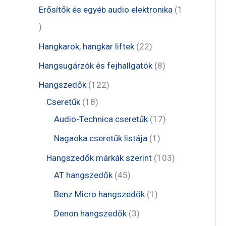
m
r
e
1
Erősítők és egyéb audio elektronika
1
k
é
m
r
t
1
k
é
m
e
t
2
Hangkarok, hangkar liftek
22
k
é
r
e
2
8
Hangsugárzók és fejhallgatók
8
k
m
r
t
t
1
Hangszedők
122
é
m
e
e
1
2
Cseretűk
18
k
é
r
r
8
2
1
Audio-Technica cseretűk
17
k
m
m
t
t
7
1
Nagaoka cseretűk listája
1
é
é
e
e
t
t
1
Hangszedők márkák szerint
103
k
k
r
r
e
e
4
0
AT hangszedők
45
m
m
r
r
5
3
1
Benz Micro hangszedők
1
é
é
m
m
t
t
t
3
Denon hangszedők
3
k
k
é
é
e
e