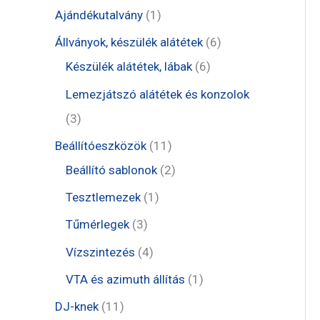
t
1
Ajándékutalvány
1
e
t
6
Állványok, készülék alátétek
6
r
e
6
t
Készülék alátétek, lábak
6
m
r
t
e
Lemezjátszó alátétek és konzolok
é
m
e
r
3
3
k
é
r
m
t
1
Beállítóeszközök
11
k
m
é
e
1
2
Beállító sablonok
2
é
k
r
t
t
1
Tesztlemezek
1
k
m
e
e
t
3
Tűmérlegek
3
é
r
r
e
t
4
Vízszintezés
4
k
m
m
r
e
t
1
VTA és azimuth állítás
1
é
é
m
r
e
t
1
DJ-knek
11
k
k
é