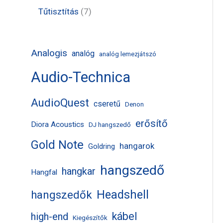
k
m
m
r
t
t
7
Tűtisztítás
7
é
é
m
e
e
t
k
k
é
r
r
e
Analogis
analóg
analóg lemezjátszó
k
m
m
r
Audio-Technica
é
é
m
k
k
é
AudioQuest
cseretű
Denon
k
erősítő
Diora Acoustics
DJ hangszedő
Gold Note
hangarok
Goldring
hangszedő
hangkar
Hangfal
Headshell
hangszedők
kábel
high-end
Kiegészítők