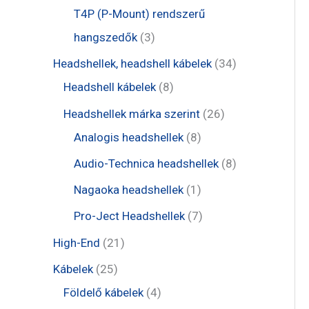
é
r
r
t
t
T4P (P-Mount) rendszerű
k
m
m
e
e
3
hangszedők
3
é
é
r
r
t
3
Headshellek, headshell kábelek
34
k
k
m
m
e
8
4
Headshell kábelek
8
é
é
r
t
t
2
Headshellek márka szerint
26
k
k
m
e
e
8
6
Analogis headshellek
8
é
r
r
t
t
8
Audio-Technica headshellek
8
k
m
m
e
e
t
1
Nagaoka headshellek
1
é
é
r
r
e
t
7
Pro-Ject Headshellek
7
k
k
m
m
r
e
t
2
High-End
21
é
é
m
r
e
1
2
Kábelek
25
k
k
é
m
r
t
5
4
Földelő kábelek
4
k
é