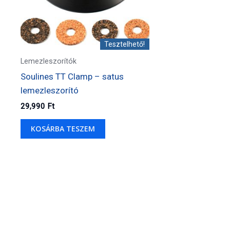
Tesztelhető!
Lemezleszorítók
Soulines TT Clamp – satus
lemezleszorító
29,990
Ft
KOSÁRBA TESZEM