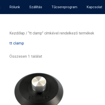
k
Rólunk
Szállítás
Tűcsereprogram
Kapcsolat
Kezdőlap
/ “tt clamp” címkével rendelkező termékek
tt clamp
Összesen 1 találat