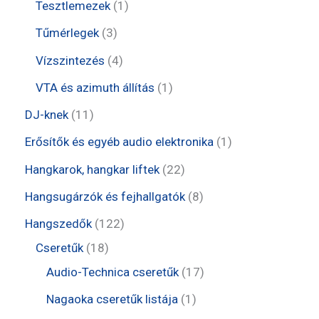
t
t
1
Tesztlemezek
1
é
k
m
e
e
t
3
Tűmérlegek
3
k
é
r
r
e
t
4
Vízszintezés
4
k
m
m
r
e
t
1
VTA és azimuth állítás
1
é
é
m
r
e
t
1
DJ-knek
11
k
k
é
m
r
e
1
1
Erősítők és egyéb audio elektronika
1
k
é
m
r
t
t
2
Hangkarok, hangkar liftek
22
k
é
m
e
e
2
8
Hangsugárzók és fejhallgatók
8
k
é
r
r
t
t
1
Hangszedők
122
k
m
m
e
e
1
2
Cseretűk
18
é
é
r
r
8
2
1
Audio-Technica cseretűk
17
k
k
m
m
t
t
7
1
Nagaoka cseretűk listája
1
é
é