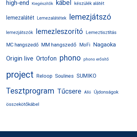
kábel
high-end
készülék alátét
Kiegészítők
lemezjátszó
lemezalátét
Lemezalátétek
lemezleszorító
Lemeztisztítás
lemezjátszók
Nagaoka
MM hangszedő
MC hangszedő
MoFi
phono
Origin live
Ortofon
phono erősítő
project
Reloop
SUMIKO
Soulines
Tesztprogram
Tűcsere
Újdonságok
Álló
összekötőkábel