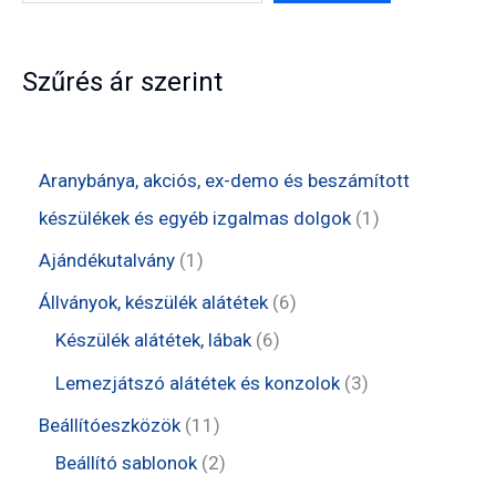
Szűrés ár szerint
Aranybánya, akciós, ex-demo és beszámított
1
készülékek és egyéb izgalmas dolgok
1
t
1
Ajándékutalvány
1
e
t
6
Állványok, készülék alátétek
6
r
e
6
t
Készülék alátétek, lábak
6
m
r
t
e
3
Lemezjátszó alátétek és konzolok
3
é
m
e
r
t
1
Beállítóeszközök
11
k
é
r
m
e
1
2
Beállító sablonok
2
k
m
é
r