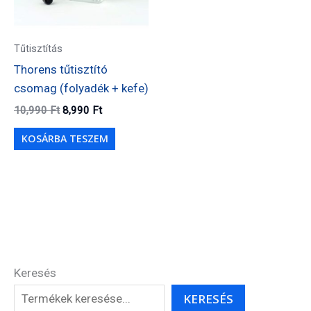
Tűtisztítás
Thorens tűtisztító
csomag (folyadék + kefe)
Original
Current
10,990
Ft
8,990
Ft
price
price
was:
is:
KOSÁRBA TESZEM
10,990 Ft.
8,990 Ft.
Keresés
KERESÉS