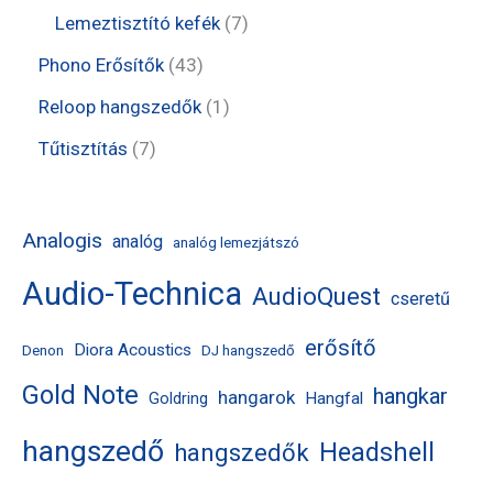
é
r
r
t
t
7
Lemeztisztító kefék
7
k
m
m
e
e
t
4
Phono Erősítők
43
é
é
r
r
e
3
1
Reloop hangszedők
1
k
k
m
m
r
t
t
7
Tűtisztítás
7
é
é
m
e
e
t
k
k
é
r
r
e
Analogis
analóg
analóg lemezjátszó
k
m
m
r
Audio-Technica
é
AudioQuest
é
m
cseretű
k
k
é
erősítő
Diora Acoustics
Denon
DJ hangszedő
k
Gold Note
hangkar
hangarok
Hangfal
Goldring
hangszedő
Headshell
hangszedők