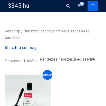
Skip
3345.hu
Search
to
content
Kezdőlap
/ “tűtisztító csomag” címkével rendelkező
termékek
tűtisztító csomag
Összesen 1 találat
Akció!