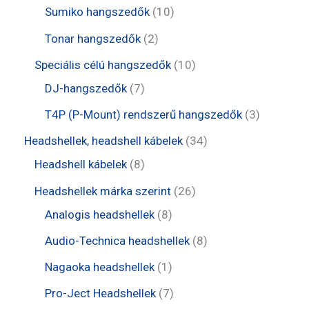
e
e
t
1
Sumiko hangszedők
10
k
m
r
r
e
0
2
Tonar hangszedők
2
é
m
m
r
t
t
1
Speciális célú hangszedők
10
k
é
é
m
e
e
7
0
DJ-hangszedők
7
k
k
é
r
r
t
t
3
T4P (P-Mount) rendszerű hangszedők
3
k
m
m
e
e
t
3
Headshellek, headshell kábelek
34
é
é
r
r
e
8
4
Headshell kábelek
8
k
k
m
m
r
t
t
2
Headshellek márka szerint
26
é
é
m
e
e
8
6
Analogis headshellek
8
k
k
é
r
r
t
t
8
Audio-Technica headshellek
8
k
m
m
e
e
t
1
Nagaoka headshellek
1
é
é
r
r
e
t
7
Pro-Ject Headshellek
7
k
k
m
m