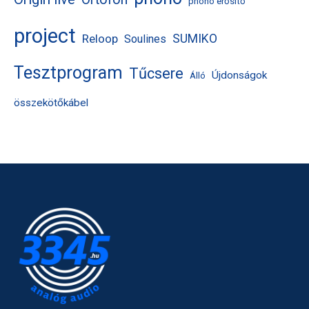
phono erősítő
project
Reloop
SUMIKO
Soulines
Tesztprogram
Tűcsere
Újdonságok
Álló
összekötőkábel