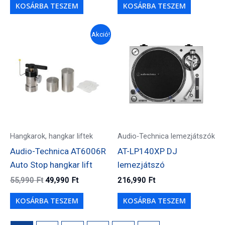
KOSÁRBA TESZEM
KOSÁRBA TESZEM
Akció!
Hangkarok, hangkar liftek
Audio-Technica lemezjátszók
Audio-Technica AT6006R
AT-LP140XP DJ
Auto Stop hangkar lift
lemezjátszó
Original
Current
55,990
Ft
49,990
Ft
216,990
Ft
price
price
was:
is:
KOSÁRBA TESZEM
KOSÁRBA TESZEM
55,990 Ft.
49,990 Ft.