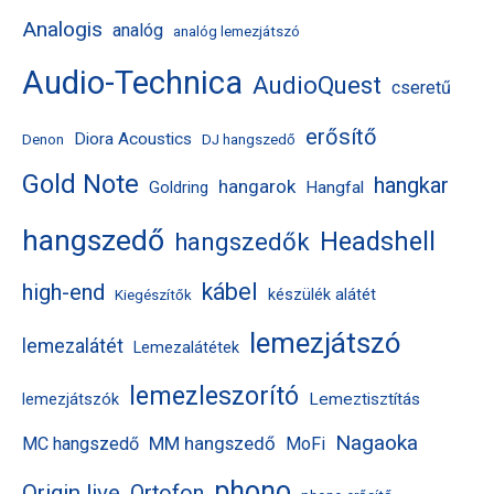
r
r
e
Analogis
analóg
analóg lemezjátszó
k
m
m
r
Audio-Technica
é
AudioQuest
é
m
cseretű
k
k
é
erősítő
Diora Acoustics
Denon
DJ hangszedő
k
Gold Note
hangkar
hangarok
Hangfal
Goldring
hangszedő
Headshell
hangszedők
kábel
high-end
készülék alátét
Kiegészítők
lemezjátszó
lemezalátét
Lemezalátétek
lemezleszorító
Lemeztisztítás
lemezjátszók
Nagaoka
MM hangszedő
MC hangszedő
MoFi
phono
Origin live
Ortofon