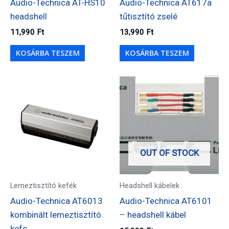
Audio-Technica AT-HS10
Audio-Technica AT617a
headshell
tűtisztító zselé
11,990
Ft
13,990
Ft
KOSÁRBA TESZEM
KOSÁRBA TESZEM
OUT OF STOCK
Lemeztisztító kefék
Headshell kábelek
Audio-Technica AT6013
Audio-Technica AT6101
kombinált lemeztisztító
– headshell kábel
kefe