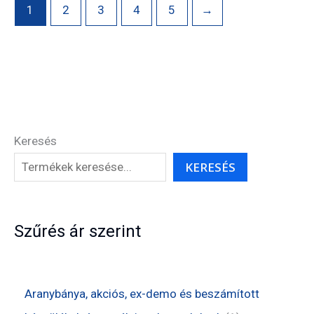
1
2
3
4
5
→
Keresés
KERESÉS
Szűrés ár szerint
Aranybánya, akciós, ex-demo és beszámított