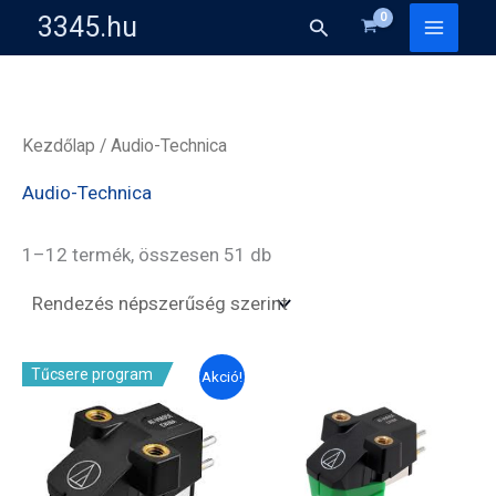
Skip
3345.hu
Search
to
content
Kezdőlap
/ Audio-Technica
Audio-Technica
Sorted
1–12 termék, összesen 51 db
by
popularity
Tűcsere program
Akció!