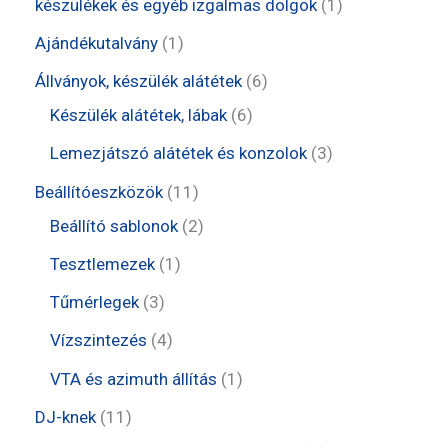
1
készülékek és egyéb izgalmas dolgok
1
t
1
Ajándékutalvány
1
e
t
6
Állványok, készülék alátétek
6
r
e
6
t
Készülék alátétek, lábak
6
m
r
t
e
3
Lemezjátszó alátétek és konzolok
3
é
m
e
r
t
1
Beállítóeszközök
11
k
é
r
m
e
1
2
Beállító sablonok
2
k
m
é
r
t
t
1
Tesztlemezek
1
é
k
m
e
e
t
3
Tűmérlegek
3
k
é
r
r
e
t
4
Vízszintezés
4
k
m
m
r
e
t
1
VTA és azimuth állítás
1
é
é
m
r
e
t
1
DJ-knek
11
k
k
é
m
r
e