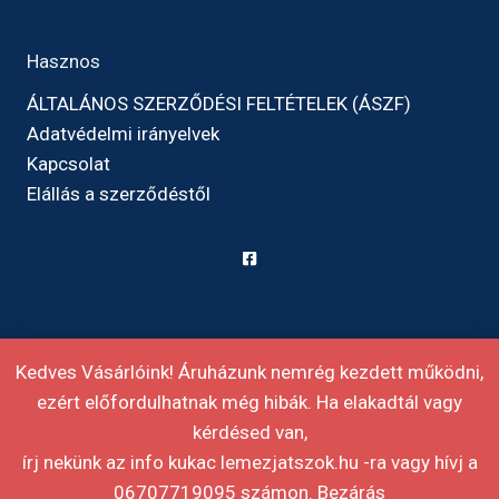
Hasznos
ÁLTALÁNOS SZERZŐDÉSI FELTÉTELEK (ÁSZF)
Adatvédelmi irányelvek
Kapcsolat
Elállás a szerződéstől
Kedves Vásárlóink! Áruházunk nemrég kezdett működni,
ezért előfordulhatnak még hibák. Ha elakadtál vagy
kérdésed van,
Weboldal:
Blackerie
írj nekünk az info kukac lemezjatszok.hu -ra vagy hívj a
06707719095 számon.
Bezárás