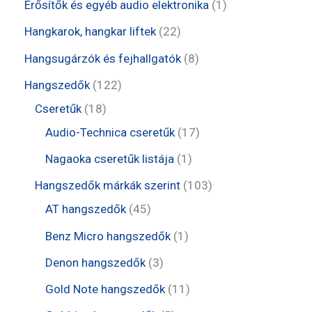
1
1
Erősítők és egyéb audio elektronika
1
k
é
m
r
t
t
2
Hangkarok, hangkar liftek
22
k
é
m
e
e
2
8
Hangsugárzók és fejhallgatók
8
k
é
r
r
t
t
1
Hangszedők
122
k
m
m
e
e
1
2
Cseretűk
18
é
é
r
r
8
2
1
Audio-Technica cseretűk
17
k
k
m
m
t
t
7
1
Nagaoka cseretűk listája
1
é
é
e
e
t
t
1
Hangszedők márkák szerint
103
k
k
r
r
e
e
4
0
AT hangszedők
45
m
m
r
r
5
3
1
Benz Micro hangszedők
1
é
é
m
m
t
t
t
3
Denon hangszedők
3
k
k
é
é
e
e
e
t
1
Gold Note hangszedők
11
k
k
r
r
r
e