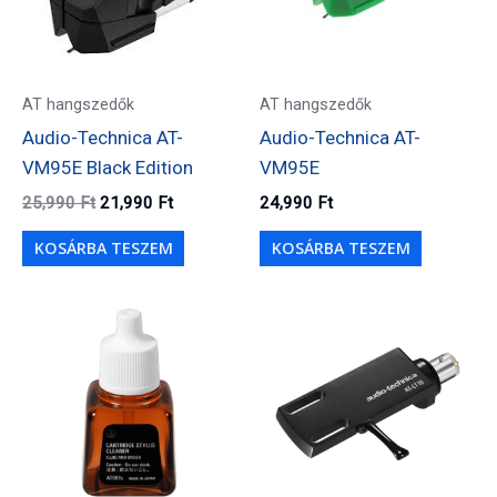
AT hangszedők
AT hangszedők
Audio-Technica AT-
Audio-Technica AT-
VM95E Black Edition
VM95E
Original
Current
25,990
Ft
21,990
Ft
24,990
Ft
price
price
was:
is:
KOSÁRBA TESZEM
KOSÁRBA TESZEM
25,990 Ft.
21,990 Ft.